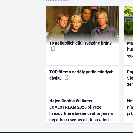
10 nejlepších dílů Hvězdné brány
Ma
hum
vy
TOP filmy a seriály podle mladých
Rap
diváků
Slo
ze
Nejen Robbie Williams.
No
LOVESTREAM 2026 přiveze
ním
hvězdy, které běžně uvidíte jen na
ja
největších světových festivalech