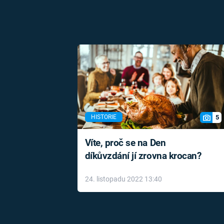
5
HISTORIE
Víte, proč se na Den
díkůvzdání jí zrovna krocan?
24. listopadu 2022 13:40