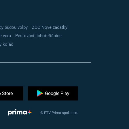
dy budou volby
ZOO Nové začátky
e vera
Pěstování lichořeřišnice
ý koláč
 Store
Google Play
© FTV Prima spol. s r.o.