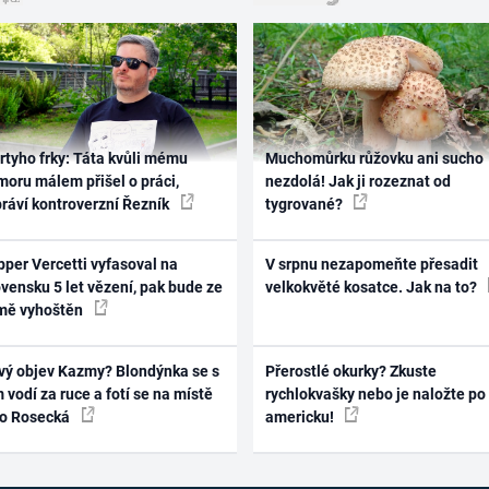
rtyho frky: Táta kvůli mému
Muchomůrku růžovku ani sucho
oru málem přišel o práci,
nezdolá! Jak ji rozeznat od
práví kontroverzní Řezník
tygrované?
per Vercetti vyfasoval na
V srpnu nezapomeňte přesadit
vensku 5 let vězení, pak bude ze
velkokvěté kosatce. Jak na to?
mě vyhoštěn
vý objev Kazmy? Blondýnka se s
Přerostlé okurky? Zkuste
 vodí za ruce a fotí se na místě
rychlokvašky nebo je naložte po
ko Rosecká
americku!