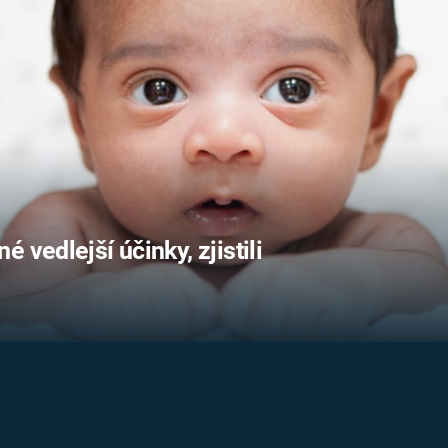
FILMY VERS
REALITA
UFO A
MIMOZEMŠŤANÉ
HORORY VE
REALITA
UTAJENÉ PŘÍBĚHY
ČESKÝCH DĚJIN
OPTICKÉ ILU
KLAMY
ALTERNATIVNÍ
HISTORIE
 vedlejší účinky, zjistili