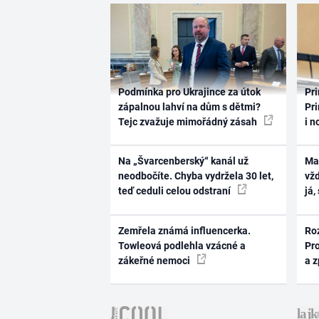
Podmínka pro Ukrajince za útok
Pri
zápalnou lahví na dům s dětmi?
Pri
Tejc zvažuje mimořádný zásah
i n
Na „Švarcenberský“ kanál už
Ma
neodbočíte. Chyba vydržela 30 let,
vž
teď ceduli celou odstraní
já,
Zemřela známá influencerka.
Ro
Towleová podlehla vzácné a
Pr
zákeřné nemoci
a 