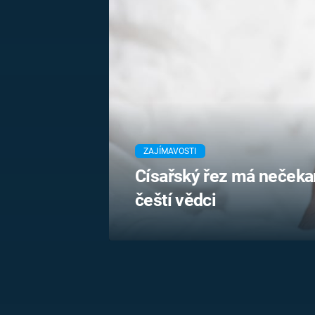
MARIE TEREZIE
ADOLF HITLER
NAPOLEON
BONAPARTE
ATENTÁT NA
REINHARDA
BRITSKÁ
HEYDRICHA
KRÁLOVSKÁ
RODINA
PRVNÍ SVĚTOVÁ
VÁLKA
ZAJÍMAVOSTI
Císařský řez má nečekané
čeští vědci