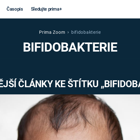
Časopis
Sledujte prima+
Prima Zoom
bifidobakterie
Věda a
Války
BIFIDOBAKTERIE
technika
STUDENÁ V
KORONAVIRUS
VÁLKA VE
VIETNAMU
VESMÍR
JŠÍ ČLÁNKY KE ŠTÍTKU „BIFIDOB
VÁLEČNÉ FI
MARS
SERIÁLY
Záhady a
Zajímav
konspirace