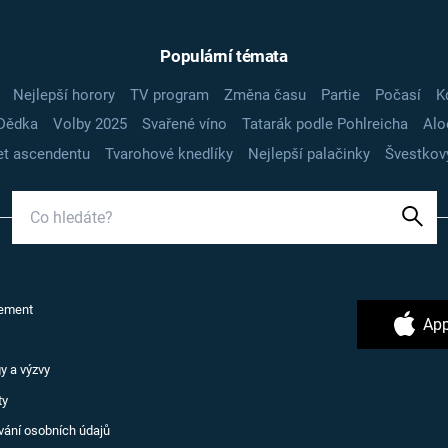
Populární témata
Nejlepší horory
TV program
Změna času
Partie
Počasí
K
Dědka
Volby 2025
Svařené víno
Tatarák podle Pohlreicha
Alo
t ascendentu
Tvarohové knedlíky
Nejlepší palačinky
Švestkov
ement
App
y a výzvy
ty
vání osobních údajů