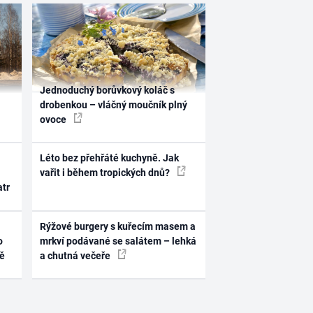
Jednoduchý borůvkový koláč s
drobenkou – vláčný moučník plný
ovoce
Léto bez přehřáté kuchyně. Jak
vařit i během tropických dnů?
atr
Rýžové burgery s kuřecím masem a
o
mrkví podávané se salátem – lehká
ně
a chutná večeře