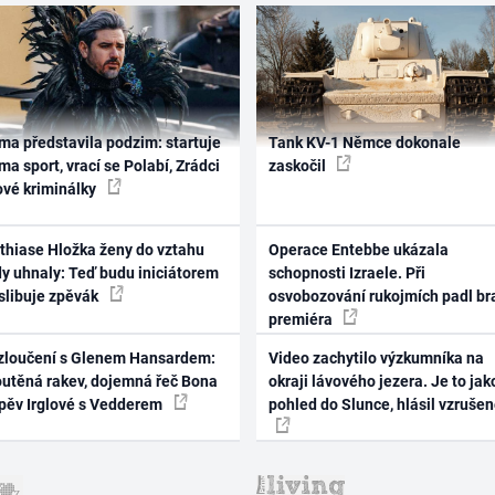
ma představila podzim: startuje
Tank KV-1 Němce dokonale
ma sport, vrací se Polabí, Zrádci
zaskočil
ové kriminálky
thiase Hložka ženy do vztahu
Operace Entebbe ukázala
dy uhnaly: Teď budu iniciátorem
schopnosti Izraele. Při
 slibuje zpěvák
osvobozování rukojmích padl br
premiéra
zloučení s Glenem Hansardem:
Video zachytilo výzkumníka na
outěná rakev, dojemná řeč Bona
okraji lávového jezera. Je to jak
zpěv Irglové s Vedderem
pohled do Slunce, hlásil vzruše