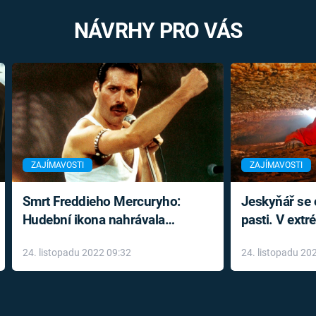
NÁVRHY PRO VÁS
ZAJÍMAVOSTI
ZAJÍMAVOSTI
Smrt Freddieho Mercuryho:
Jeskyňář se c
Hudební ikona nahrávala
pasti. V ext
až do konce života a odmítala
prožil noční
24. listopadu 2022 09:32
24. listopadu 20
léky
klaustrofobi