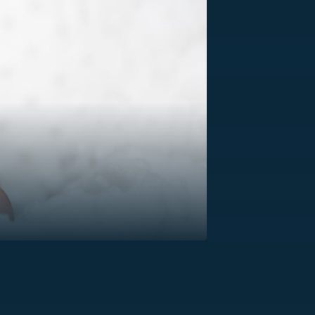
US
RSUS
ZE A