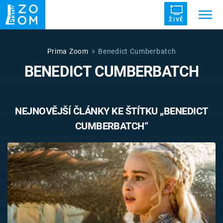
ŽIVĚ
Trendy:
ZRÁDCI
UFO
DRUHÁ SVĚTOVÁ VÁLKA
Prima Zoom
Benedict Cumberbatch
BENEDICT CUMBERBATCH
ZÁHADY
VETŘELCI DÁVNOVĚKU
NEJNOVĚJŠÍ ČLÁNKY KE ŠTÍTKU „BENEDICT
CUMBERBATCH“
Témata
Témata
Pořady
TV Program