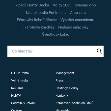
7 pádů Honzy Dědka
Volby 2025
Svařené víno
Tatarák podle Pohlreicha
Aloe vera
Pěstování lichořeřišnice
Výpočet ascendentu
Tvarohové knedlíky
Nejlepší palačinky
Švestkový koláč
O FTV Prima
Management
Volná místa
Press
Reklama
Castingy a výzvy
HbbTV
Kontakty
Podmínky užívání
Zpracování osobních údajů
Cookies
Nápověda