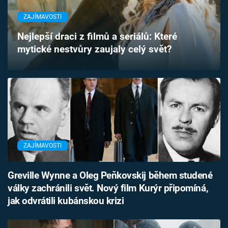
Časopis
ZAJÍMAVOSTI
Sledujte prima+
Nejlepší draci z filmů a seriálů: Které
mytické nestvůry zaujaly celý svět?
Přihlášení
Sledujte nás
ZAJÍMAVOSTI
Greville Wynne a Oleg Peňkovskij během studené
války zachránili svět. Nový film Kurýr připomíná,
jak odvrátili kubánskou krizi