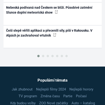
Nebeská podívaná nad Českem se blíží. Působivé zatmění
Slunce doplní meteorická show
Češi slepě věřili aplikaci a přecenili síly, píší v Rakousku. V
Alpách je zachraňoval vrtulník
Populární témata
Jak zhubnout
Nejlepší filmy 2024
Nejlepší horory
TV program
Změna času
Partie
Počasí
Kdy budou volby
ZOO Nové začátky
Auto – katalog