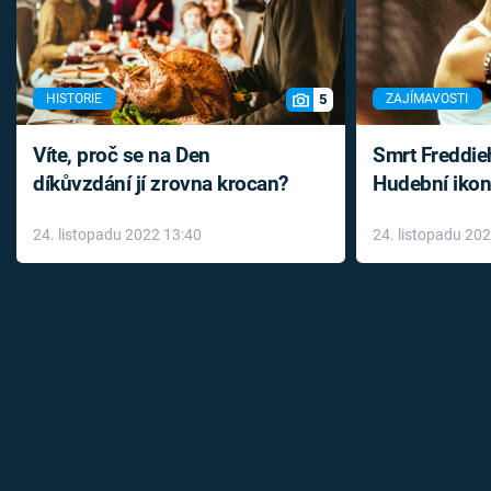
5
HISTORIE
ZAJÍMAVOSTI
Víte, proč se na Den
Smrt Freddie
díkůvzdání jí zrovna krocan?
Hudební ikon
až do konce 
24. listopadu 2022 13:40
24. listopadu 20
léky