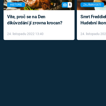
5
HISTORIE
ZAJÍMAVOSTI
Víte, proč se na Den
Smrt Freddie
díkůvzdání jí zrovna krocan?
Hudební ikon
až do konce 
24. listopadu 2022 13:40
24. listopadu 20
léky