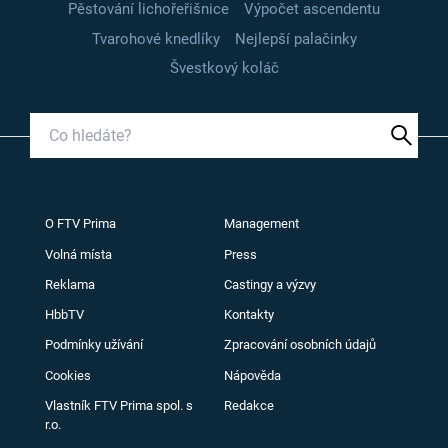
Pěstování lichořeřišnice
Výpočet ascendentu
Tvarohové knedlíky
Nejlepší palačinky
Švestkový koláč
O FTV Prima
Management
Volná místa
Press
Reklama
Castingy a výzvy
HbbTV
Kontakty
Podmínky užívání
Zpracování osobních údajů
Cookies
Nápověda
Vlastník FTV Prima spol. s
Redakce
r.o.