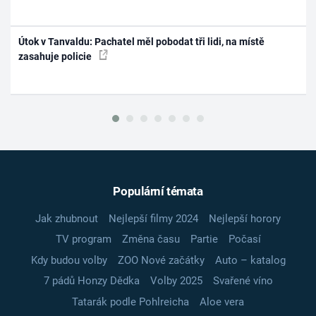
Útok v Tanvaldu: Pachatel měl pobodat tři lidi, na místě
zasahuje policie
Populární témata
Jak zhubnout
Nejlepší filmy 2024
Nejlepší horory
TV program
Změna času
Partie
Počasí
Kdy budou volby
ZOO Nové začátky
Auto – katalog
7 pádů Honzy Dědka
Volby 2025
Svařené víno
Tatarák podle Pohlreicha
Aloe vera