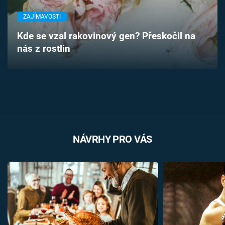
Časopis
ZAJÍMAVOSTI
Sledujte prima+
Kde se vzal rakovinový gen? Přeskočil na
nás z rostlin
Přihlášení
Sledujte nás
NÁVRHY PRO VÁS