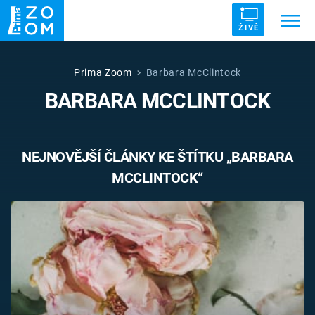
ŽIVĚ
Trendy:
ZRÁDCI
UFO
DRUHÁ SVĚTOVÁ VÁLKA
Prima Zoom
Barbara McClintock
BARBARA MCCLINTOCK
ZÁHADY
VETŘELCI DÁVNOVĚKU
NEJNOVĚJŠÍ ČLÁNKY KE ŠTÍTKU „BARBARA
MCCLINTOCK“
Témata
Témata
Pořady
TV Program