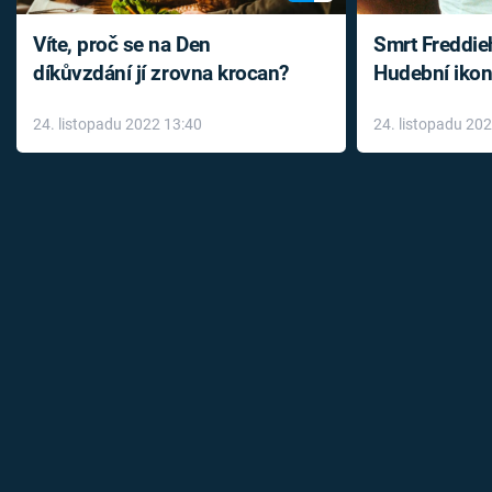
Víte, proč se na Den
Smrt Freddie
díkůvzdání jí zrovna krocan?
Hudební ikon
až do konce 
24. listopadu 2022 13:40
24. listopadu 20
léky