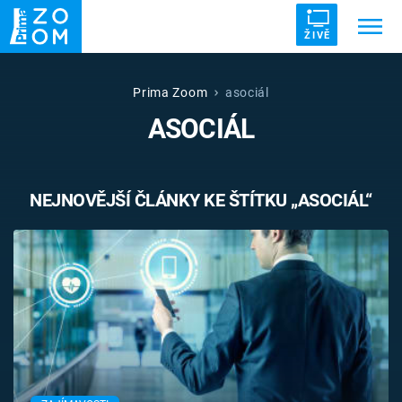
ŽIVĚ
Trendy:
ZRÁDCI
UFO
DRUHÁ SVĚTOVÁ VÁLKA
Prima Zoom
asociál
ASOCIÁL
ZÁHADY
VETŘELCI DÁVNOVĚKU
NEJNOVĚJŠÍ ČLÁNKY KE ŠTÍTKU „ASOCIÁL“
Témata
Témata
Pořady
TV Program