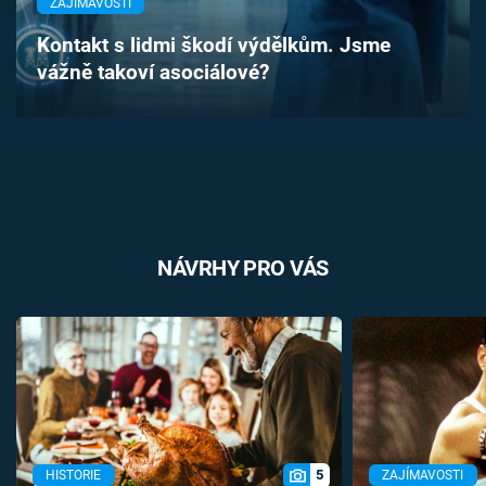
ZAJÍMAVOSTI
Časopis
Kontakt s lidmi škodí výdělkům. Jsme
vážně takoví asociálové?
Sledujte prima+
Přihlášení
Sledujte nás
NÁVRHY PRO VÁS
5
HISTORIE
ZAJÍMAVOSTI