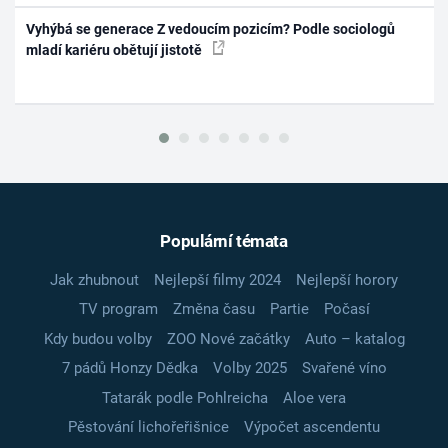
Vyhýbá se generace Z vedoucím pozicím? Podle sociologů
mladí kariéru obětují jistotě
Populární témata
Jak zhubnout
Nejlepší filmy 2024
Nejlepší horory
TV program
Změna času
Partie
Počasí
Kdy budou volby
ZOO Nové začátky
Auto – katalog
7 pádů Honzy Dědka
Volby 2025
Svařené víno
Tatarák podle Pohlreicha
Aloe vera
Pěstování lichořeřišnice
Výpočet ascendentu