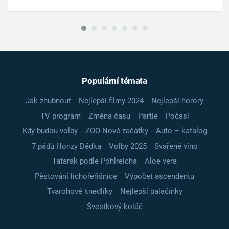
Populární témata
Jak zhubnout
Nejlepší filmy 2024
Nejlepší horory
TV program
Změna času
Partie
Počasí
Kdy budou volby
ZOO Nové začátky
Auto – katalog
7 pádů Honzy Dědka
Volby 2025
Svařené víno
Tatarák podle Pohlreicha
Aloe vera
Pěstování lichořeřišnice
Výpočet ascendentu
Tvarohové knedlíky
Nejlepší palačinky
Švestkový koláč