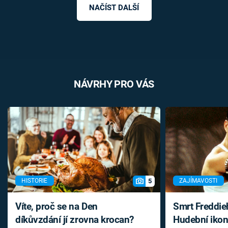
NAČÍST DALŠÍ
NÁVRHY PRO VÁS
5
HISTORIE
ZAJÍMAVOSTI
Víte, proč se na Den
Smrt Freddie
díkůvzdání jí zrovna krocan?
Hudební ikon