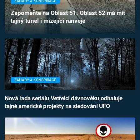
ZÁHADY A KONSPIRACE
Časopis
Zapomeňte na Oblast 51. Oblast 52 má mít
tajný tunel i mizející ranveje
Sledujte prima+
Přihlášení
Sledujte nás
ZÁHADY A KONSPIRACE
Nová řada seriálu Vetřelci dávnověku odhaluje
tajné americké projekty na sledování UFO