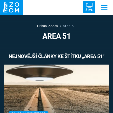
ŽIVĚ
Trendy:
ZRÁDCI
UFO
DRUHÁ SVĚTOVÁ VÁLKA
Prima Zoom
area 51
AREA 51
ZÁHADY
VETŘELCI DÁVNOVĚKU
NEJNOVĚJŠÍ ČLÁNKY KE ŠTÍTKU „AREA 51“
Témata
Témata
Pořady
TV Program