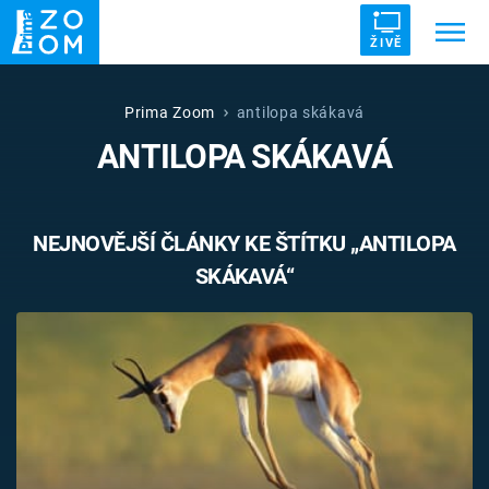
ŽIVĚ
Trendy:
ZRÁDCI
UFO
DRUHÁ SVĚTOVÁ VÁLKA
Prima Zoom
antilopa skákavá
ANTILOPA SKÁKAVÁ
ZÁHADY
VETŘELCI DÁVNOVĚKU
NEJNOVĚJŠÍ ČLÁNKY KE ŠTÍTKU „ANTILOPA
SKÁKAVÁ“
Témata
Témata
Pořady
TV Program