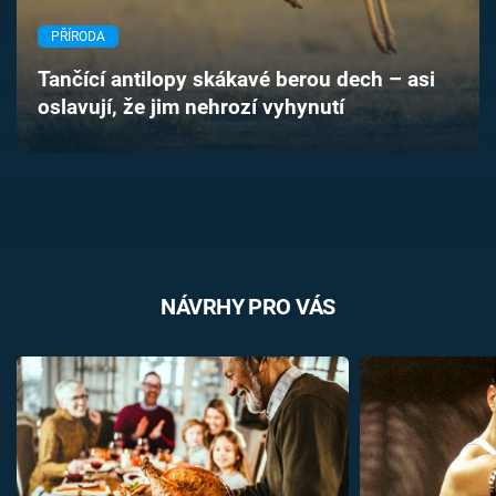
Časopis
PŘÍRODA
Sledujte prima+
Tančící antilopy skákavé berou dech – asi
oslavují, že jim nehrozí vyhynutí
Přihlášení
Sledujte nás
NÁVRHY PRO VÁS