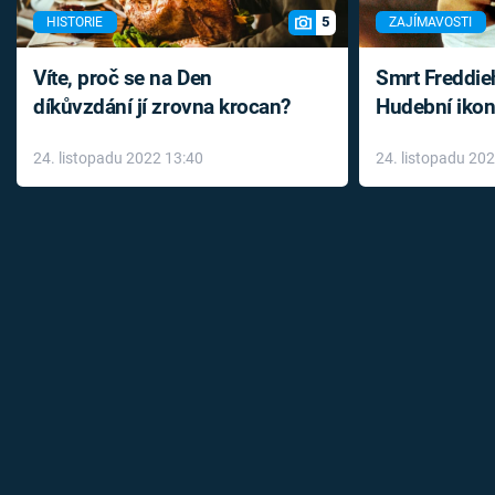
5
HISTORIE
ZAJÍMAVOSTI
Víte, proč se na Den
Smrt Freddie
díkůvzdání jí zrovna krocan?
Hudební ikon
až do konce 
24. listopadu 2022 13:40
24. listopadu 20
léky