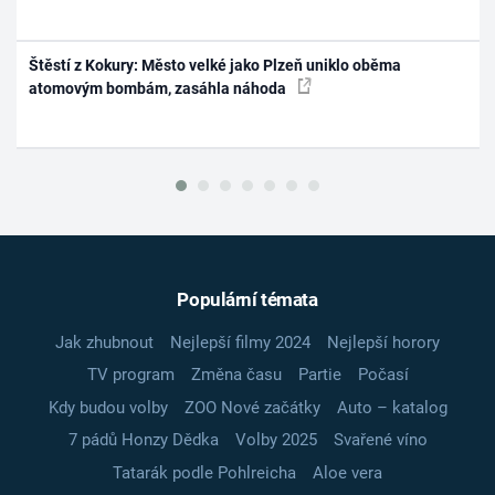
Štěstí z Kokury: Město velké jako Plzeň uniklo oběma
atomovým bombám, zasáhla náhoda
Populární témata
Jak zhubnout
Nejlepší filmy 2024
Nejlepší horory
TV program
Změna času
Partie
Počasí
Kdy budou volby
ZOO Nové začátky
Auto – katalog
7 pádů Honzy Dědka
Volby 2025
Svařené víno
Tatarák podle Pohlreicha
Aloe vera