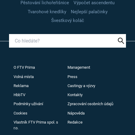
Pěstování lichořeřišnice
Výpočet ascendentu
Tvarohové knedlíky
Nejlepší palačinky
Švestkový koláč
O FTV Prima
Management
Volná místa
Press
Reklama
Castingy a výzvy
HbbTV
Kontakty
Podmínky užívání
Zpracování osobních údajů
Cookies
Nápověda
Vlastník FTV Prima spol. s
Redakce
r.o.