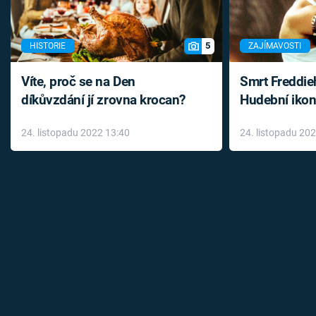
5
HISTORIE
ZAJÍMAVOSTI
Víte, proč se na Den
Smrt Freddie
díkůvzdání jí zrovna krocan?
Hudební ikon
až do konce 
24. listopadu 2022 13:40
24. listopadu 20
léky