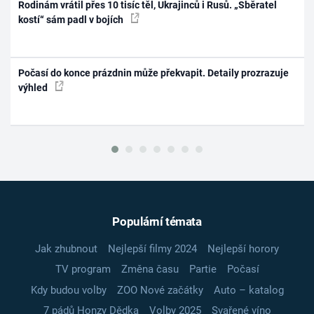
Rodinám vrátil přes 10 tisíc těl, Ukrajinců i Rusů. „Sběratel
kostí“ sám padl v bojích
Počasí do konce prázdnin může překvapit. Detaily prozrazuje
výhled
Populární témata
Jak zhubnout
Nejlepší filmy 2024
Nejlepší horory
TV program
Změna času
Partie
Počasí
Kdy budou volby
ZOO Nové začátky
Auto – katalog
7 pádů Honzy Dědka
Volby 2025
Svařené víno