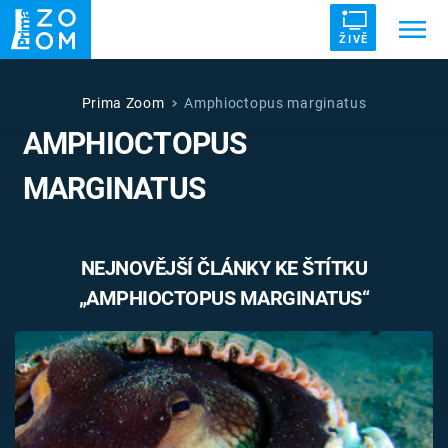
ŽIVĚ
Trendy:
ZRÁDCI
UFO
DRUHÁ SVĚTOVÁ VÁLKA
Prima Zoom
Amphioctopus marginatus
AMPHIOCTOPUS
ZÁHADY
VETŘELCI DÁVNOVĚKU
MARGINATUS
NEJNOVĚJŠÍ ČLÁNKY KE ŠTÍTKU
Témata
„AMPHIOCTOPUS MARGINATUS“
Témata
Pořady
TV Program