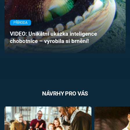
Časopis
Sledujte prima+
PŘÍRODA
VIDEO: Unikátní ukázka inteligence
Přihlášení
chobotnice – vyrobila si brnění!
Sledujte nás
NÁVRHY PRO VÁS