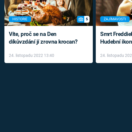
5
HISTORIE
ZAJÍMAVOSTI
Víte, proč se na Den
Smrt Freddie
díkůvzdání jí zrovna krocan?
Hudební ikon
až do konce 
24. listopadu 2022 13:40
24. listopadu 20
léky