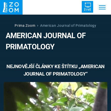
ŽIVĚ
Trendy:
ZRÁDCI
UFO
DRUHÁ SVĚTOVÁ VÁLKA
Prima Zoom
American Journal of Primatology
AMERICAN JOURNAL OF
ZÁHADY
VETŘELCI DÁVNOVĚKU
PRIMATOLOGY
NEJNOVĚJŠÍ ČLÁNKY KE ŠTÍTKU „AMERICAN
Témata
JOURNAL OF PRIMATOLOGY“
Témata
Pořady
TV Program