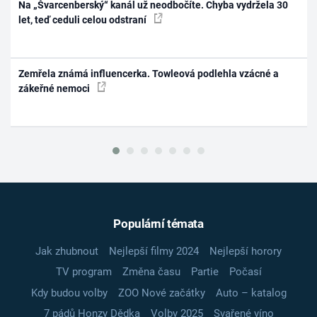
Na „Švarcenberský“ kanál už neodbočíte. Chyba vydržela 30
let, teď ceduli celou odstraní
Zemřela známá influencerka. Towleová podlehla vzácné a
zákeřné nemoci
Populární témata
Jak zhubnout
Nejlepší filmy 2024
Nejlepší horory
TV program
Změna času
Partie
Počasí
Kdy budou volby
ZOO Nové začátky
Auto – katalog
7 pádů Honzy Dědka
Volby 2025
Svařené víno