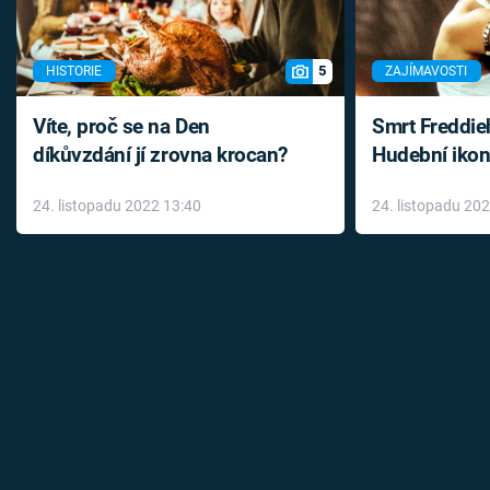
5
HISTORIE
ZAJÍMAVOSTI
Víte, proč se na Den
Smrt Freddie
díkůvzdání jí zrovna krocan?
Hudební ikon
až do konce 
24. listopadu 2022 13:40
24. listopadu 20
léky