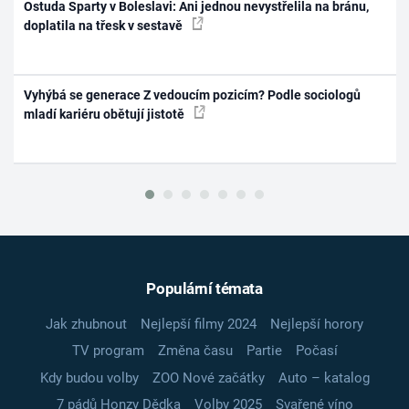
Ostuda Sparty v Boleslavi: Ani jednou nevystřelila na bránu,
doplatila na třesk v sestavě
Vyhýbá se generace Z vedoucím pozicím? Podle sociologů
mladí kariéru obětují jistotě
Populární témata
Jak zhubnout
Nejlepší filmy 2024
Nejlepší horory
TV program
Změna času
Partie
Počasí
Kdy budou volby
ZOO Nové začátky
Auto – katalog
7 pádů Honzy Dědka
Volby 2025
Svařené víno