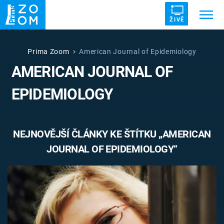
ŽIVĚ
Trendy:
ZRÁDCI
UFO
DRUHÁ SVĚTOVÁ VÁLKA
Prima Zoom
American Journal of Epidemiology
AMERICAN JOURNAL OF
ZÁHADY
VETŘELCI DÁVNOVĚKU
EPIDEMIOLOGY
NEJNOVĚJŠÍ ČLÁNKY KE ŠTÍTKU „AMERICAN
Témata
JOURNAL OF EPIDEMIOLOGY“
Témata
Pořady
TV Program