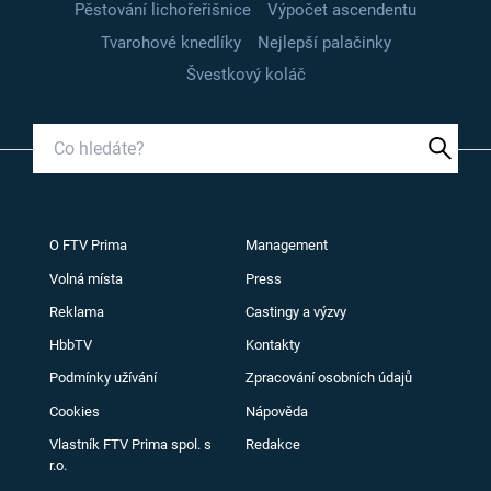
Pěstování lichořeřišnice
Výpočet ascendentu
Tvarohové knedlíky
Nejlepší palačinky
Švestkový koláč
O FTV Prima
Management
Volná místa
Press
Reklama
Castingy a výzvy
HbbTV
Kontakty
Podmínky užívání
Zpracování osobních údajů
Cookies
Nápověda
Vlastník FTV Prima spol. s
Redakce
r.o.