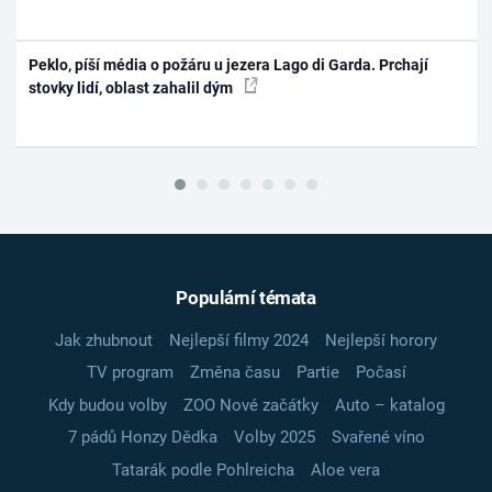
Peklo, píší média o požáru u jezera Lago di Garda. Prchají
stovky lidí, oblast zahalil dým
Populární témata
Jak zhubnout
Nejlepší filmy 2024
Nejlepší horory
TV program
Změna času
Partie
Počasí
Kdy budou volby
ZOO Nové začátky
Auto – katalog
7 pádů Honzy Dědka
Volby 2025
Svařené víno
Tatarák podle Pohlreicha
Aloe vera