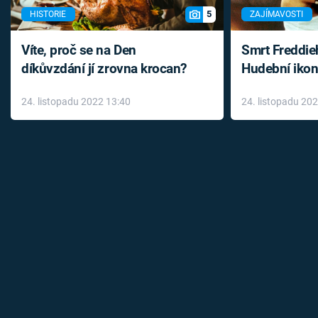
5
HISTORIE
ZAJÍMAVOSTI
Víte, proč se na Den
Smrt Freddie
díkůvzdání jí zrovna krocan?
Hudební ikon
až do konce 
24. listopadu 2022 13:40
24. listopadu 20
léky