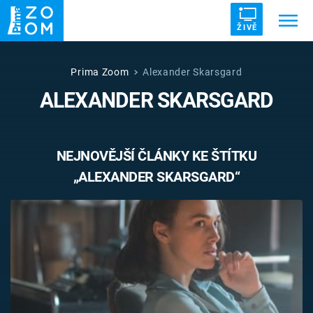
ŽIVĚ
Trendy:
ZRÁDCI
UFO
DRUHÁ SVĚTOVÁ VÁLKA
Prima Zoom
Alexander Skarsgard
ALEXANDER SKARSGARD
ZÁHADY
VETŘELCI DÁVNOVĚKU
NEJNOVĚJŠÍ ČLÁNKY KE ŠTÍTKU
„ALEXANDER SKARSGARD“
Témata
Témata
Pořady
TV Program