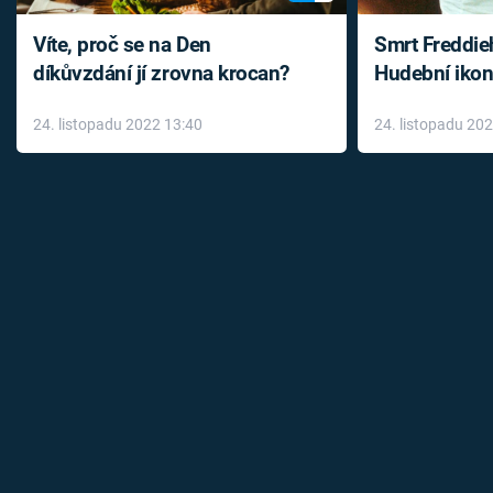
Víte, proč se na Den
Smrt Freddie
díkůvzdání jí zrovna krocan?
Hudební ikon
až do konce 
24. listopadu 2022 13:40
24. listopadu 20
léky