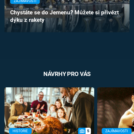
ZAJÍMAVOSTI
Časopis
Chystáte se do Jemenu? Můžete si přivézt
dýku z rakety
Sledujte prima+
Přihlášení
Sledujte nás
NÁVRHY PRO VÁS
5
HISTORIE
ZAJÍMAVOSTI