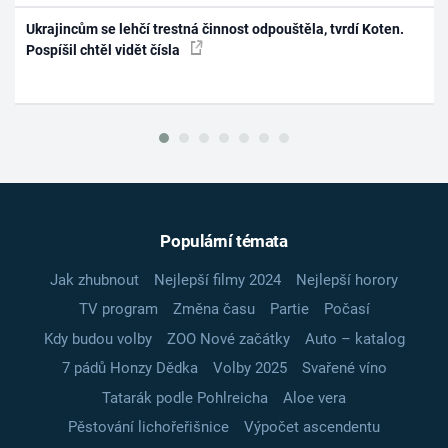
Ukrajincům se lehčí trestná činnost odpouštěla, tvrdí Koten.
Pospíšil chtěl vidět čísla
Populární témata
Jak zhubnout
Nejlepší filmy 2024
Nejlepší horory
TV program
Změna času
Partie
Počasí
Kdy budou volby
ZOO Nové začátky
Auto – katalog
7 pádů Honzy Dědka
Volby 2025
Svařené víno
Tatarák podle Pohlreicha
Aloe vera
Pěstování lichořeřišnice
Výpočet ascendentu