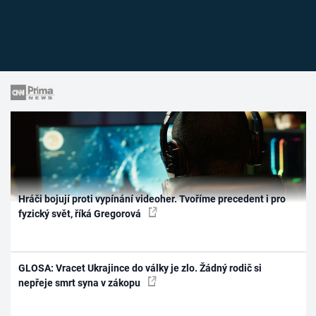
Hráči bojují proti vypínání videoher. Tvoříme precedent i pro
fyzický svět, říká Gregorová
GLOSA: Vracet Ukrajince do války je zlo. Žádný rodič si
nepřeje smrt syna v zákopu