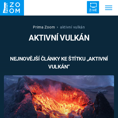
ŽIVĚ
Trendy:
ZRÁDCI
UFO
DRUHÁ SVĚTOVÁ VÁLKA
Prima Zoom
aktivní vulkán
AKTIVNÍ VULKÁN
ZÁHADY
VETŘELCI DÁVNOVĚKU
NEJNOVĚJŠÍ ČLÁNKY KE ŠTÍTKU „AKTIVNÍ
VULKÁN“
Témata
Témata
Pořady
TV Program