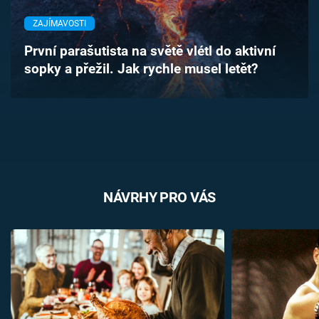
Časopis
ZAJÍMAVOSTI
Sledujte prima+
První parašutista na světě vlétl do aktivní
sopky a přežil. Jak rychle musel letět?
Přihlášení
Sledujte nás
NÁVRHY PRO VÁS