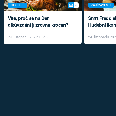
5
HISTORIE
ZAJÍMAVOSTI
Víte, proč se na Den
Smrt Freddie
díkůvzdání jí zrovna krocan?
Hudební ikon
až do konce 
24. listopadu 2022 13:40
24. listopadu 20
léky