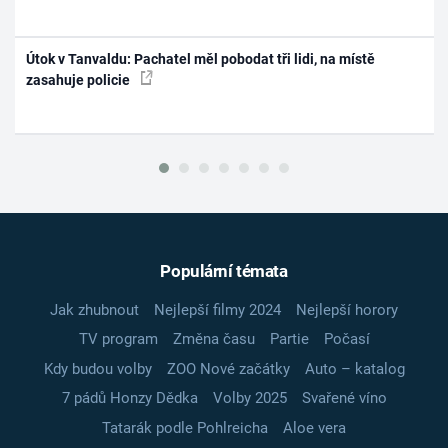
Útok v Tanvaldu: Pachatel měl pobodat tři lidi, na místě
zasahuje policie
Populární témata
Jak zhubnout
Nejlepší filmy 2024
Nejlepší horory
TV program
Změna času
Partie
Počasí
Kdy budou volby
ZOO Nové začátky
Auto – katalog
7 pádů Honzy Dědka
Volby 2025
Svařené víno
Tatarák podle Pohlreicha
Aloe vera