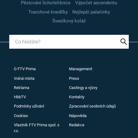
Pěstování lichořeřišnice
Výpočet ascendentu
Tvarohové knedlíky
Nejlepší palačinky
Švestkový koláč
O FTV Prima
Management
Volná místa
Press
Reklama
Castingy a výzvy
HbbTV
Kontakty
Podmínky užívání
Zpracování osobních údajů
Cookies
Nápověda
Vlastník FTV Prima spol. s
Redakce
r.o.