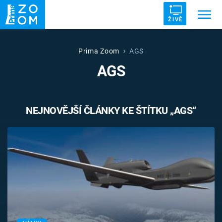
ŽIVĚ
Trendy:
ZRÁDCI
UFO
DRUHÁ SVĚTOVÁ VÁLKA
Prima Zoom
AGS
AGS
ZÁHADY
VETŘELCI DÁVNOVĚKU
NEJNOVĚJŠÍ ČLÁNKY KE ŠTÍTKU „AGS“
Témata
Témata
Pořady
TV Program