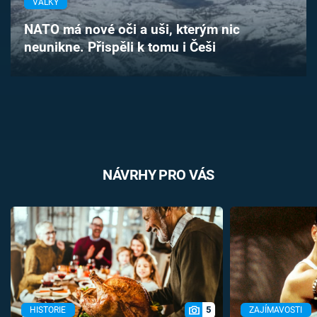
VÁLKY
Časopis
NATO má nové oči a uši, kterým nic
neunikne. Přispěli k tomu i Češi
Sledujte prima+
Přihlášení
Sledujte nás
NÁVRHY PRO VÁS
5
HISTORIE
ZAJÍMAVOSTI