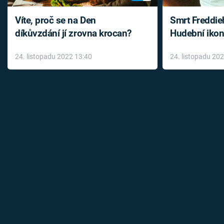
Víte, proč se na Den
Smrt Freddie
díkůvzdání jí zrovna krocan?
Hudební ikon
až do konce 
24. listopadu 2022 13:40
24. listopadu 20
léky