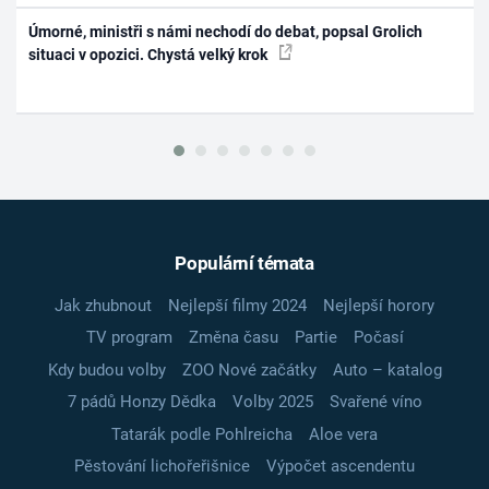
Úmorné, ministři s námi nechodí do debat, popsal Grolich
situaci v opozici. Chystá velký krok
Populární témata
Jak zhubnout
Nejlepší filmy 2024
Nejlepší horory
TV program
Změna času
Partie
Počasí
Kdy budou volby
ZOO Nové začátky
Auto – katalog
7 pádů Honzy Dědka
Volby 2025
Svařené víno
Tatarák podle Pohlreicha
Aloe vera
Pěstování lichořeřišnice
Výpočet ascendentu