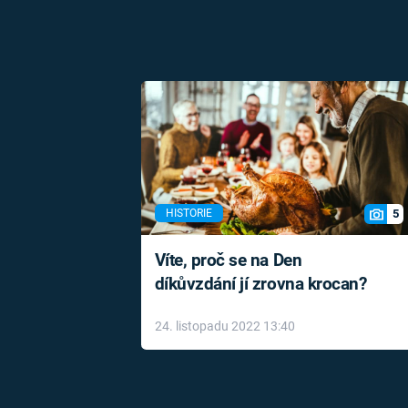
5
HISTORIE
Víte, proč se na Den
díkůvzdání jí zrovna krocan?
24. listopadu 2022 13:40