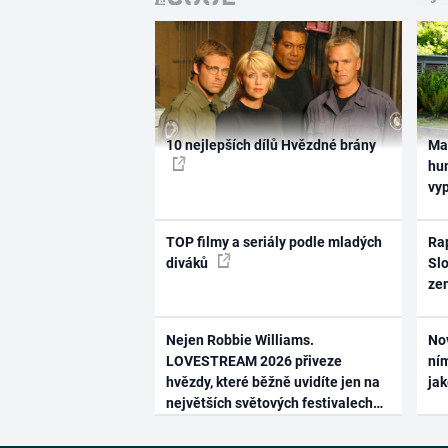
10 nejlepších dílů Hvězdné brány
Ma
hum
vy
TOP filmy a seriály podle mladých
Rap
diváků
Slo
ze
Nejen Robbie Williams.
No
LOVESTREAM 2026 přiveze
ním
hvězdy, které běžně uvidíte jen na
ja
největších světových festivalech