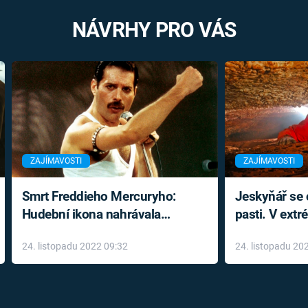
NÁVRHY PRO VÁS
ZAJÍMAVOSTI
ZAJÍMAVOSTI
Smrt Freddieho Mercuryho:
Jeskyňář se c
Hudební ikona nahrávala
pasti. V ext
až do konce života a odmítala
prožil noční
24. listopadu 2022 09:32
24. listopadu 20
léky
klaustrofobi