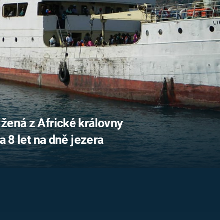
FILMY VERS
REALITA
UFO A
MIMOZEMŠŤANÉ
HORORY VE
REALITA
UTAJENÉ PŘÍBĚHY
ČESKÝCH DĚJIN
OPTICKÉ ILU
KLAMY
ALTERNATIVNÍ
HISTORIE
žená z Africké královny
a 8 let na dně jezera