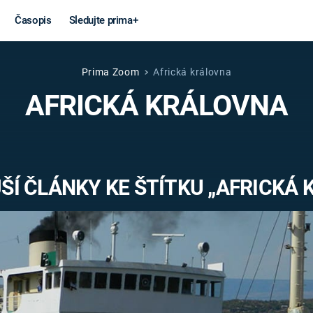
Časopis
Sledujte prima+
Prima Zoom
Africká královna
Věda a
Války
AFRICKÁ KRÁLOVNA
technika
STUDENÁ V
KORONAVIRUS
VÁLKA VE
VIETNAMU
VESMÍR
ŠÍ ČLÁNKY KE ŠTÍTKU „AFRICKÁ 
VÁLEČNÉ FI
MARS
SERIÁLY
Záhady a
Zajímav
konspirace