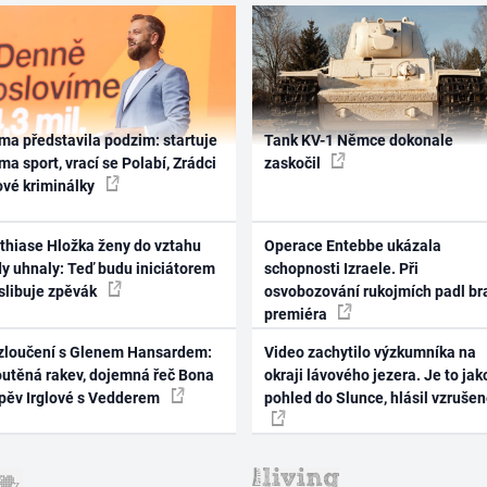
ma představila podzim: startuje
Tank KV-1 Němce dokonale
ma sport, vrací se Polabí, Zrádci
zaskočil
ové kriminálky
thiase Hložka ženy do vztahu
Operace Entebbe ukázala
dy uhnaly: Teď budu iniciátorem
schopnosti Izraele. Při
 slibuje zpěvák
osvobozování rukojmích padl br
premiéra
zloučení s Glenem Hansardem:
Video zachytilo výzkumníka na
outěná rakev, dojemná řeč Bona
okraji lávového jezera. Je to jak
zpěv Irglové s Vedderem
pohled do Slunce, hlásil vzruše