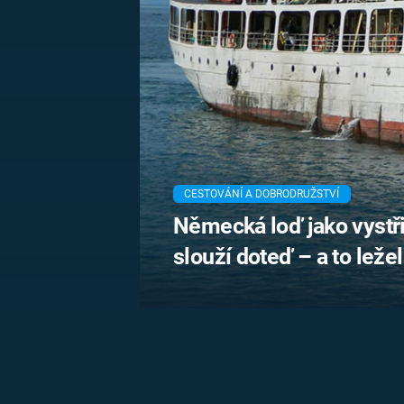
MARIE TEREZIE
ADOLF HITLER
NAPOLEON
BONAPARTE
ATENTÁT NA
REINHARDA
BRITSKÁ
HEYDRICHA
KRÁLOVSKÁ
RODINA
PRVNÍ SVĚTOVÁ
VÁLKA
CESTOVÁNÍ A DOBRODRUŽSTVÍ
Německá loď jako vystři
slouží doteď – a to ležel