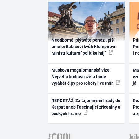
Neodborné, plýtváte penězi, píší
Pri
umělci Babišovi kvůli Klempířovi.
Pri
Ministr kulturní politiku hájí
i n
Muskova megalomanská vize:
Ma
Největší budova světa bude
vž
vyrábět čipy pro roboty i vesmír
já,
REPORTÁŽ: Za tajemnými hrady do
Ro
Karpat aneb Fascinující zříceniny u
Pr
českých hranic
a 