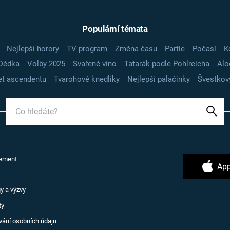
Populární témata
Nejlepší horory
TV program
Změna času
Partie
Počasí
K
Dědka
Volby 2025
Svařené víno
Tatarák podle Pohlreicha
Alo
t ascendentu
Tvarohové knedlíky
Nejlepší palačinky
Švestkov
ement
App
y a výzvy
ty
vání osobních údajů