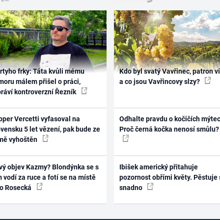
rtyho frky: Táta kvůli mému
Kdo byl svatý Vavřinec, patron v
oru málem přišel o práci,
a co jsou Vavřincovy slzy?
práví kontroverzní Řezník
per Vercetti vyfasoval na
Odhalte pravdu o kočičích mýtec
vensku 5 let vězení, pak bude ze
Proč černá kočka nenosí smůlu?
mě vyhoštěn
vý objev Kazmy? Blondýnka se s
Ibišek americký přitahuje
 vodí za ruce a fotí se na místě
pozornost obřími květy. Pěstuje 
ko Rosecká
snadno