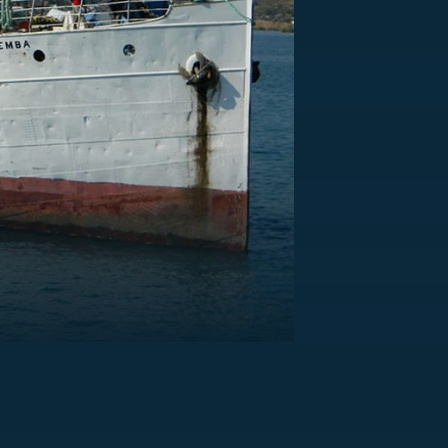
US
RSUS
ZE A