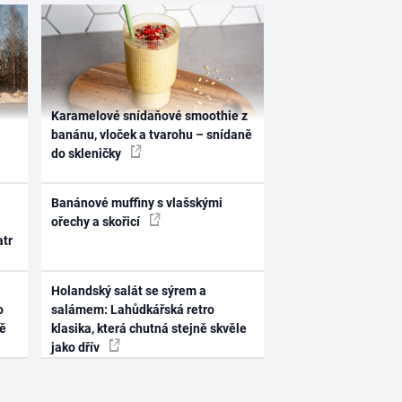
Karamelové snídaňové smoothie z
banánu, vloček a tvarohu – snídaně
do skleničky
Banánové muffiny s vlašskými
ořechy a skořicí
atr
Holandský salát se sýrem a
o
salámem: Lahůdkářská retro
ně
klasika, která chutná stejně skvěle
jako dřív