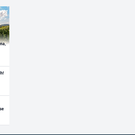
ína,
h!
se