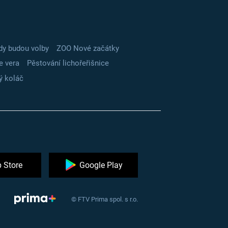
dy budou volby
ZOO Nové začátky
e vera
Pěstování lichořeřišnice
ý koláč
 Store
Google Play
© FTV Prima spol. s r.o.