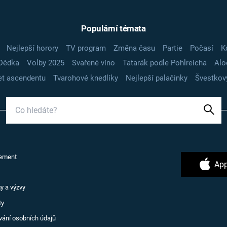
Populární témata
Nejlepší horory
TV program
Změna času
Partie
Počasí
K
Dědka
Volby 2025
Svařené víno
Tatarák podle Pohlreicha
Alo
t ascendentu
Tvarohové knedlíky
Nejlepší palačinky
Švestkov
ement
App
y a výzvy
ty
vání osobních údajů