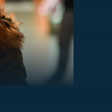
US
RSUS
ZE A