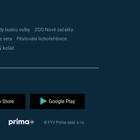
dy budou volby
ZOO Nové začátky
e vera
Pěstování lichořeřišnice
ý koláč
 Store
Google Play
© FTV Prima spol. s r.o.