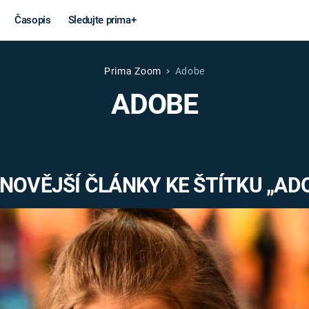
Časopis
Sledujte prima+
Prima Zoom
Adobe
Věda a
Války
ADOBE
technika
STUDENÁ V
KORONAVIRUS
VÁLKA VE
VIETNAMU
VESMÍR
NOVĚJŠÍ ČLÁNKY KE ŠTÍTKU „AD
VÁLEČNÉ FI
MARS
SERIÁLY
Záhady a
Zajímav
konspirace