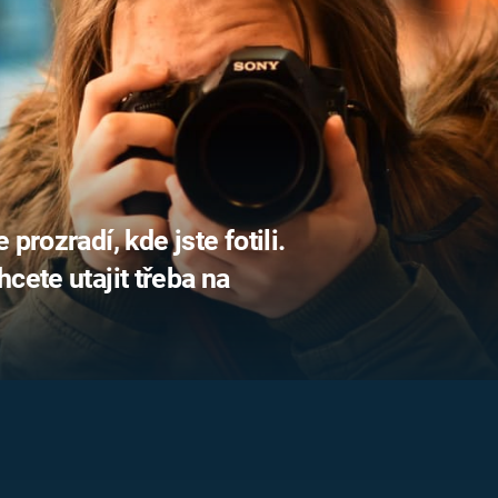
FILMY VERS
REALITA
UFO A
MIMOZEMŠŤANÉ
HORORY VE
REALITA
UTAJENÉ PŘÍBĚHY
ČESKÝCH DĚJIN
OPTICKÉ ILU
KLAMY
ALTERNATIVNÍ
HISTORIE
prozradí, kde jste fotili.
cete utajit třeba na