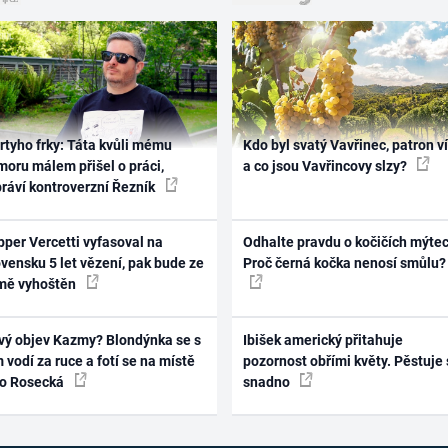
rtyho frky: Táta kvůli mému
Kdo byl svatý Vavřinec, patron v
oru málem přišel o práci,
a co jsou Vavřincovy slzy?
práví kontroverzní Řezník
per Vercetti vyfasoval na
Odhalte pravdu o kočičích mýtec
vensku 5 let vězení, pak bude ze
Proč černá kočka nenosí smůlu?
mě vyhoštěn
vý objev Kazmy? Blondýnka se s
Ibišek americký přitahuje
 vodí za ruce a fotí se na místě
pozornost obřími květy. Pěstuje 
ko Rosecká
snadno