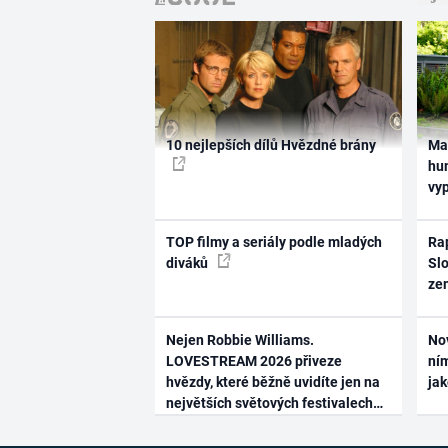
10 nejlepších dílů Hvězdné brány
Ma
hum
vy
TOP filmy a seriály podle mladých
Rap
diváků
Slo
ze
Nejen Robbie Williams.
No
LOVESTREAM 2026 přiveze
ním
hvězdy, které běžně uvidíte jen na
ja
největších světových festivalech