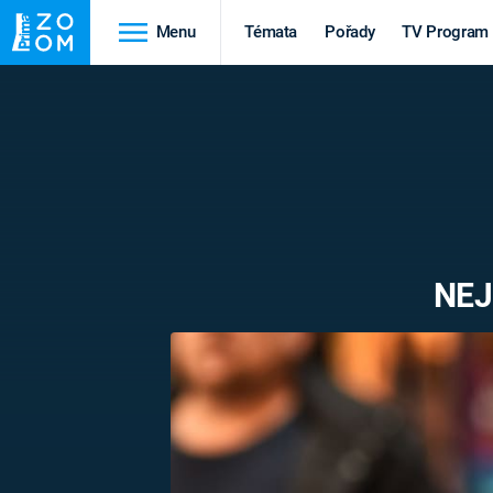
Menu
Témata
Pořady
TV Program
Cestování
Historie
HRADY A ZÁMKY
VIKINGOVÉ
HEDVÁBNÁ STEZKA
EPIDEMIE A
PANDEMIE
PŘÍRODA
NEJ
STAROVĚKÝ EGYPT
Druhá
Výročí
světová válka