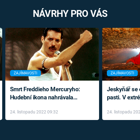
NÁVRHY PRO VÁS
ZAJÍMAVOSTI
ZAJÍMAVOSTI
Smrt Freddieho Mercuryho:
Jeskyňář se c
Hudební ikona nahrávala
pasti. V ext
až do konce života a odmítala
prožil noční
24. listopadu 2022 09:32
24. listopadu 20
léky
klaustrofobi