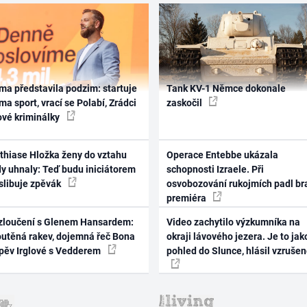
ma představila podzim: startuje
Tank KV-1 Němce dokonale
ma sport, vrací se Polabí, Zrádci
zaskočil
ové kriminálky
thiase Hložka ženy do vztahu
Operace Entebbe ukázala
dy uhnaly: Teď budu iniciátorem
schopnosti Izraele. Při
 slibuje zpěvák
osvobozování rukojmích padl br
premiéra
zloučení s Glenem Hansardem:
Video zachytilo výzkumníka na
outěná rakev, dojemná řeč Bona
okraji lávového jezera. Je to jak
zpěv Irglové s Vedderem
pohled do Slunce, hlásil vzruše