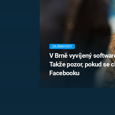
MARIE TEREZIE
ADOLF HITLER
NAPOLEON
BONAPARTE
ATENTÁT NA
REINHARDA
BRITSKÁ
HEYDRICHA
KRÁLOVSKÁ
RODINA
PRVNÍ SVĚTOVÁ
VÁLKA
ZAJÍMAVOSTI
V Brně vyvíjený software 
Takže pozor, pokud se ch
Facebooku