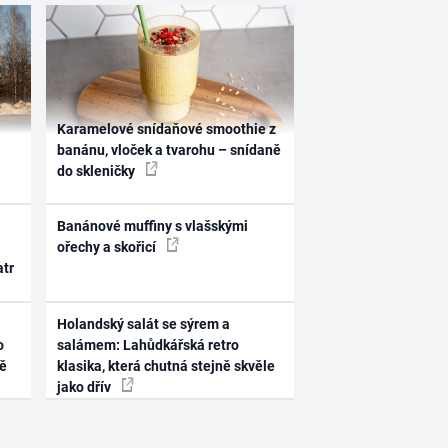
Karamelové snídaňové smoothie z
banánu, vloček a tvarohu – snídaně
do skleničky
Banánové muffiny s vlašskými
ořechy a skořicí
atr
Holandský salát se sýrem a
o
salámem: Lahůdkářská retro
ně
klasika, která chutná stejně skvěle
jako dřív