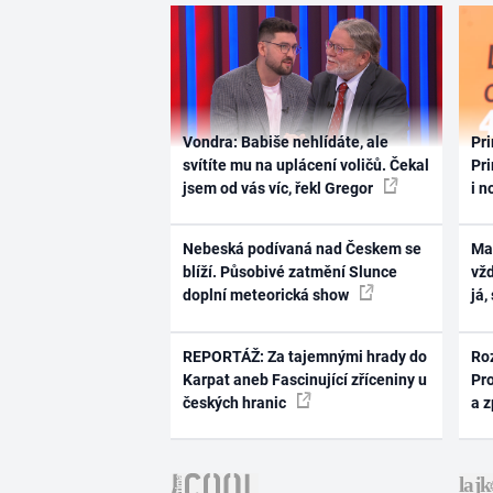
Vondra: Babiše nehlídáte, ale
Pri
svítíte mu na uplácení voličů. Čekal
Pri
jsem od vás víc, řekl Gregor
i n
Nebeská podívaná nad Českem se
Ma
blíží. Působivé zatmění Slunce
vž
doplní meteorická show
já,
REPORTÁŽ: Za tajemnými hrady do
Ro
Karpat aneb Fascinující zříceniny u
Pr
českých hranic
a 