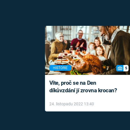
5
HISTORIE
Víte, proč se na Den
díkůvzdání jí zrovna krocan?
24. listopadu 2022 13:40