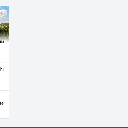
ína,
h!
se