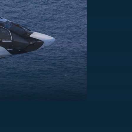
US
RSUS
ZE A