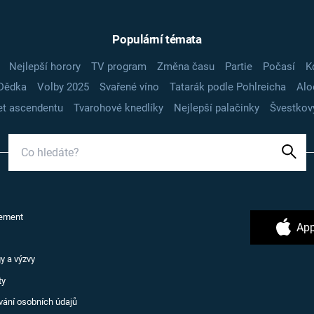
Populární témata
Nejlepší horory
TV program
Změna času
Partie
Počasí
K
Dědka
Volby 2025
Svařené víno
Tatarák podle Pohlreicha
Alo
t ascendentu
Tvarohové knedlíky
Nejlepší palačinky
Švestkov
ement
App
y a výzvy
ty
vání osobních údajů