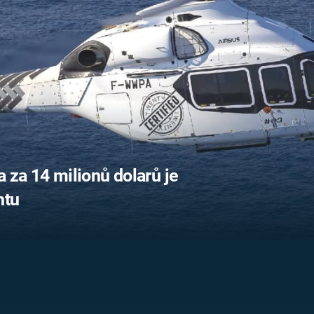
FILMY VERS
REALITA
UFO A
MIMOZEMŠŤANÉ
HORORY VE
REALITA
UTAJENÉ PŘÍBĚHY
ČESKÝCH DĚJIN
OPTICKÉ ILU
KLAMY
ALTERNATIVNÍ
HISTORIE
 za 14 milionů dolarů je
htu