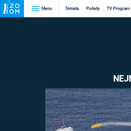
Menu
Témata
Pořady
TV Program
Cestování
Historie
HRADY A ZÁMKY
VIKINGOVÉ
HEDVÁBNÁ STEZKA
EPIDEMIE A
PANDEMIE
PŘÍRODA
NEJ
STAROVĚKÝ EGYPT
Druhá
Výročí
světová válka