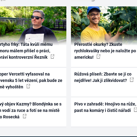
rtyho frky: Táta kvůli mému
Přerostlé okurky? Zkuste
oru málem přišel o práci,
rychlokvašky nebo je naložte po
práví kontroverzní Řezník
americku!
per Vercetti vyfasoval na
Růžová plíseň: Zbavte se jí co
vensku 5 let vězení, pak bude ze
nejdříve! Jak ji zlikvidovat?
mě vyhoštěn
vý objev Kazmy? Blondýnka se s
Pivo v zahradě: Hnojivo na růže,
 vodí za ruce a fotí se na místě
past na komáry i čistič nářadí
ko Rosecká