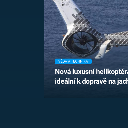
MARIE TEREZIE
ADOLF HITLER
NAPOLEON
BONAPARTE
ATENTÁT NA
REINHARDA
BRITSKÁ
HEYDRICHA
KRÁLOVSKÁ
RODINA
PRVNÍ SVĚTOVÁ
VÁLKA
VĚDA A TECHNIKA
Nová luxusní helikoptéra
ideální k dopravě na jac