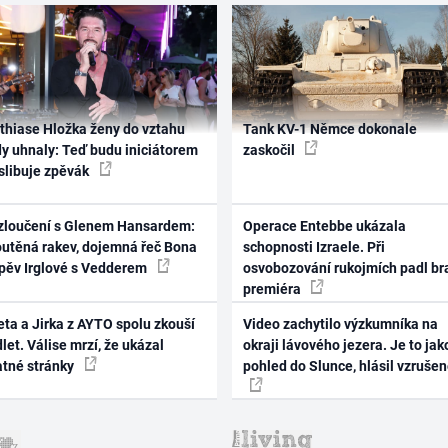
thiase Hložka ženy do vztahu
Tank KV-1 Němce dokonale
dy uhnaly: Teď budu iniciátorem
zaskočil
 slibuje zpěvák
zloučení s Glenem Hansardem:
Operace Entebbe ukázala
outěná rakev, dojemná řeč Bona
schopnosti Izraele. Při
zpěv Irglové s Vedderem
osvobozování rukojmích padl br
premiéra
ta a Jirka z AYTO spolu zkouší
Video zachytilo výzkumníka na
let. Válise mrzí, že ukázal
okraji lávového jezera. Je to jak
atné stránky
pohled do Slunce, hlásil vzruše