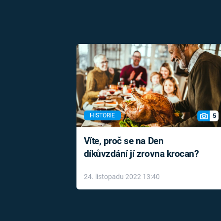
5
HISTORIE
Víte, proč se na Den
díkůvzdání jí zrovna krocan?
24. listopadu 2022 13:40