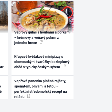
Vepřový guláš s houbami a pórkem
– krémový a voňavý pokrm z
jednoho hrnce
Křupavé květákové minipizzy s
olomouckými tvarůžky: bezlepkový
atr
oběd s typicky českým sýrem
Vepřová panenka plněná rajčaty,
o
špenátem, olivami a fetou –
ně
perfektní středomořský recept na
roládu