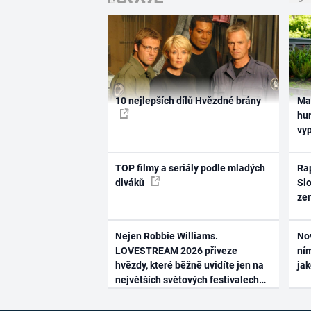
10 nejlepších dílů Hvězdné brány
Ma
hum
vy
TOP filmy a seriály podle mladých
Rap
diváků
Slo
ze
Nejen Robbie Williams.
No
LOVESTREAM 2026 přiveze
ním
hvězdy, které běžně uvidíte jen na
ja
největších světových festivalech