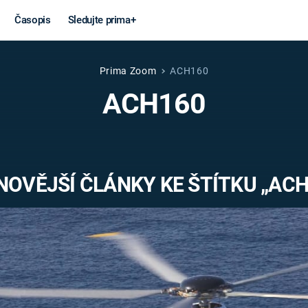
Časopis
Sledujte prima+
Prima Zoom
ACH160
Věda a
Války
ACH160
technika
STUDENÁ V
KORONAVIRUS
VÁLKA VE
VIETNAMU
VESMÍR
NOVĚJŠÍ ČLÁNKY KE ŠTÍTKU „ACH
VÁLEČNÉ FI
MARS
SERIÁLY
Záhady a
Zajímav
konspirace