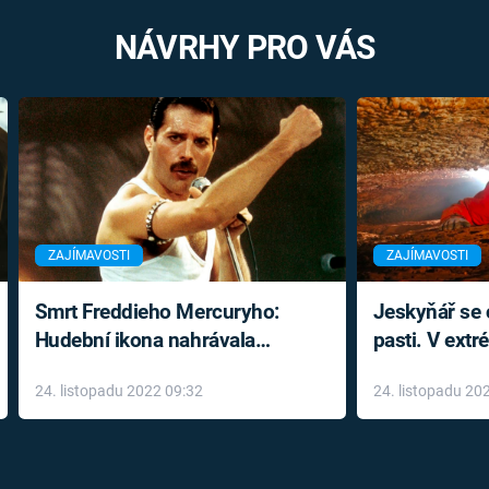
NÁVRHY PRO VÁS
ZAJÍMAVOSTI
ZAJÍMAVOSTI
Smrt Freddieho Mercuryho:
Jeskyňář se c
Hudební ikona nahrávala
pasti. V ext
až do konce života a odmítala
prožil noční
24. listopadu 2022 09:32
24. listopadu 20
léky
klaustrofobi