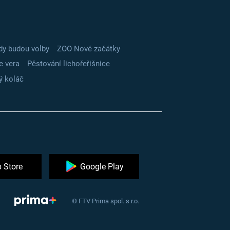
dy budou volby
ZOO Nové začátky
e vera
Pěstování lichořeřišnice
ý koláč
 Store
Google Play
© FTV Prima spol. s r.o.