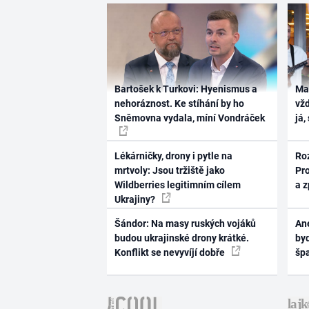
Bartošek k Turkovi: Hyenismus a
Ma
nehoráznost. Ke stíhání by ho
vž
Sněmovna vydala, míní Vondráček
já,
Lékárničky, drony i pytle na
Ro
mrtvoly: Jsou tržiště jako
Pr
Wildberries legitimním cílem
a 
Ukrajiny?
Šándor: Na masy ruských vojáků
Ane
budou ukrajinské drony krátké.
byd
Konflikt se nevyvíjí dobře
šp