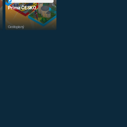
PŘEHRÁT
Prima ČESKO
Cestopisný