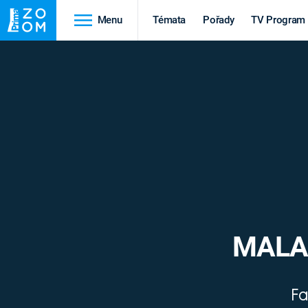
Menu
Témata
Pořady
TV Program
Cestování
Historie
HRADY A ZÁMKY
VIKINGOVÉ
HEDVÁBNÁ STEZKA
EPIDEMIE A
PANDEMIE
PŘÍRODA
STAROVĚKÝ EGYPT
MALA
Druhá
Výročí
Fa
světová válka