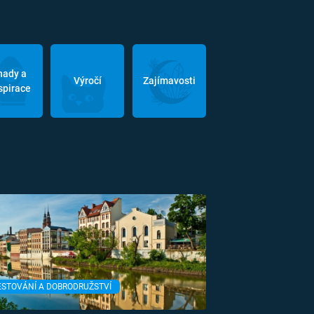
hady a
Výročí
Zajímavosti
spirace
ESTOVÁNÍ A DOBRODRUŽSTVÍ