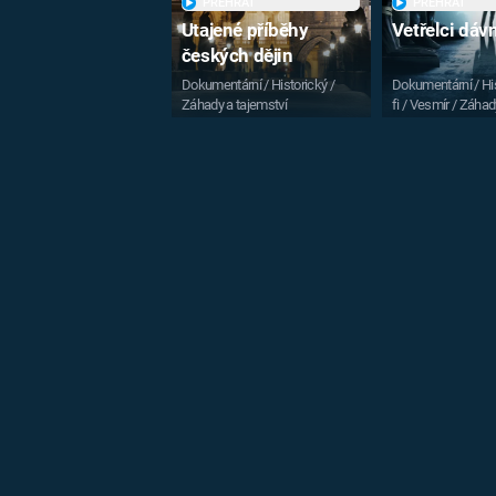
PŘEHRÁT
PŘEHRÁT
Utajené příběhy
Vetřelci dá
českých dějin
Dokumentární / Historický /
Dokumentární / His
Záhady a tajemství
fi / Vesmír / Záhad