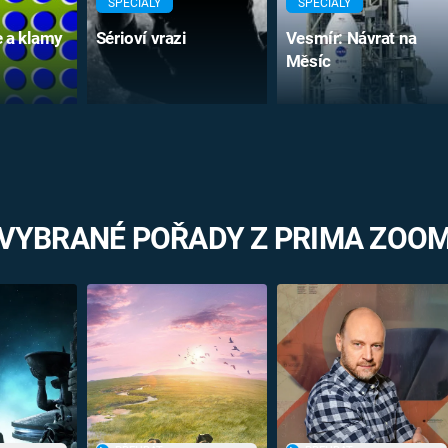
SPECIÁLY
SPECIÁLY
e a klamy
Sérioví vrazi
Vesmír: Návrat na
Měsíc
VYBRANÉ POŘADY Z PRIMA ZOO