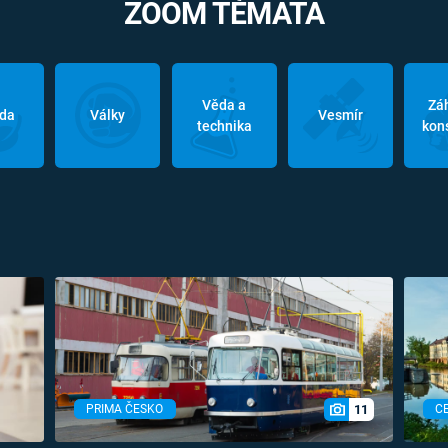
ZOOM TÉMATA
Věda a
Zá
oda
Války
Vesmír
technika
kon
11
PRIMA ČESKO
C