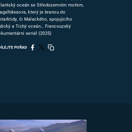
US
tlantský oceán se Středozemním mořem,
agalhãesova, který je branou do
tarktidy, či Malackého, spojujícího
RSUS
ndický a Tichý oceán… Francouzský
okumentární seriál (2025)
ZE A
DÍLEJTE POŘAD