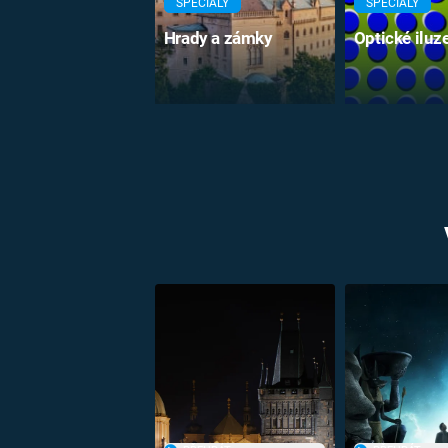
SPECIÁLY
SPECIÁLY
Hrady a zámky
Optické iluz