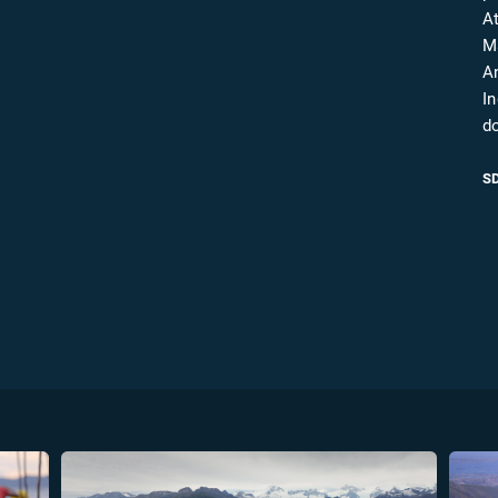
FILMY VERS
A
REALITA
UFO A
M
MIMOZEMŠŤANÉ
An
HORORY VE
I
REALITA
UTAJENÉ PŘÍBĚHY
d
ČESKÝCH DĚJIN
OPTICKÉ ILU
KLAMY
ALTERNATIVNÍ
S
HISTORIE