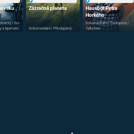
PŘEHRÁT
PŘEHRÁT
vnověku
Zázračná planeta
Hausbot Petra
Horkého
torický / Sci-
Dokumentární / Životopisný /
y a tajemství
Dokumentární / Přírodopisný
Talkshow