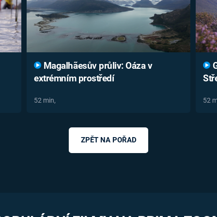
Magalhãesův průliv: Oáza v
G
extrémním prostředí
Stř
52 min,
52 m
ZPĚT NA POŘAD