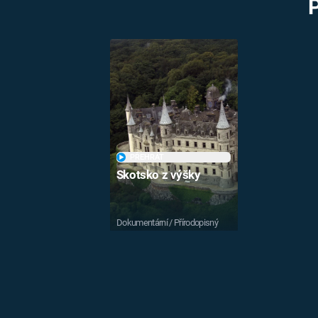
PŘEHRÁT
Skotsko z výšky
Dokumentární / Přírodopisný