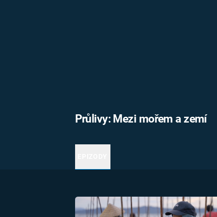
MARIE TEREZIE
ADOLF HITLER
NAPOLEON
BONAPARTE
ATENTÁT NA
REINHARDA
BRITSKÁ
HEYDRICHA
KRÁLOVSKÁ
RODINA
PRVNÍ SVĚTOVÁ
VÁLKA
Průlivy: Mezi mořem a zemí
EPIZODY