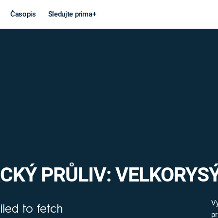
Časopis
Sledujte prima+
Věda a
Války
technika
STUDENÁ V
KORONAVIRUS
VÁLKA VE
VIETNAMU
VESMÍR
VÁLEČNÉ FI
MARS
SERIÁLY
CKÝ PRŮLIV: VELKORYSÝ
Záhady a
Zajímav
V
iled to fetch
pr
konspirace