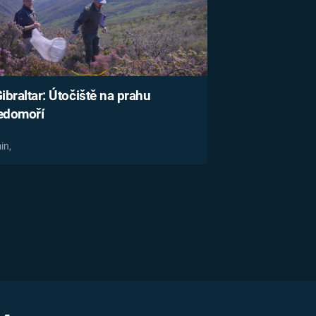
ibraltar: Útočiště na prahu
edomoří
in,