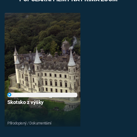
PŘEHRÁT
Skotsko z výšky
Přírodopisný / Dokumentární