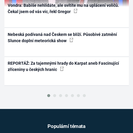
Vondra: Babiše nehlídáte, ale svítíte mu na uplácení voličů.
Čekal jsem od vás víc, řekl Gregor
Nebeská podívaná nad Českem se blíží. Působivé zatmění
Slunce doplní meteorická show
REPORTÁŽ: Za tajemnými hrady do Karpat aneb Fascinující
zříceniny u českých hranic
Populární témata