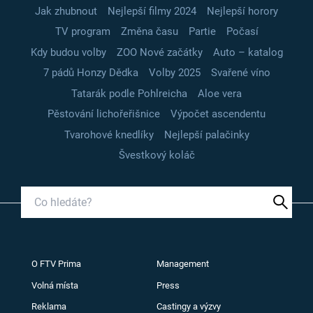
Jak zhubnout
Nejlepší filmy 2024
Nejlepší horory
TV program
Změna času
Partie
Počasí
Kdy budou volby
ZOO Nové začátky
Auto – katalog
7 pádů Honzy Dědka
Volby 2025
Svařené víno
Tatarák podle Pohlreicha
Aloe vera
Pěstování lichořeřišnice
Výpočet ascendentu
Tvarohové knedlíky
Nejlepší palačinky
Švestkový koláč
O FTV Prima
Management
Volná místa
Press
Reklama
Castingy a výzvy