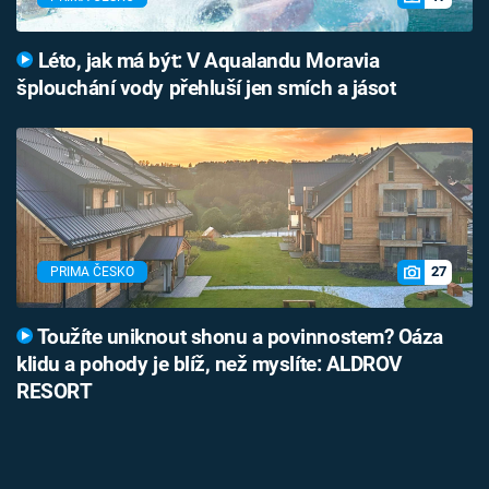
Léto, jak má být: V Aqualandu Moravia
šplouchání vody přehluší jen smích a jásot
27
PRIMA ČESKO
Toužíte uniknout shonu a povinnostem? Oáza
klidu a pohody je blíž, než myslíte: ALDROV
RESORT