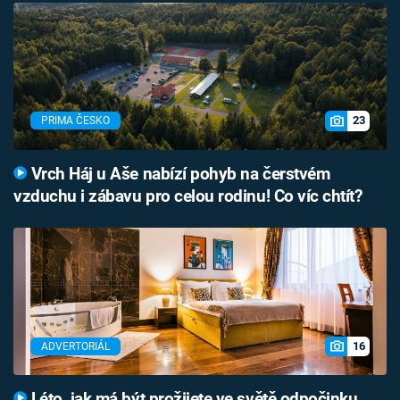
23
PRIMA ČESKO
Vrch Háj u Aše nabízí pohyb na čerstvém
vzduchu i zábavu pro celou rodinu! Co víc chtít?
16
ADVERTORIÁL
Léto, jak má být prožijete ve světě odpočinku,