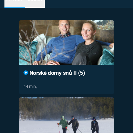
Časopis
Sledujte prima+
Přihlášení
Sledujte nás
Norské domy snů II (5)
44 min,