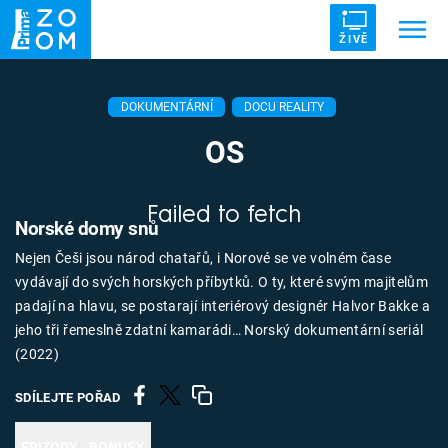
ŽIVĚ
Trendy:
ZRÁDCI
UFO
DRUHÁ SVĚTOVÁ VÁLKA
DOKUMENTÁRNÍ
DOCU REALITY
ZÁHADY
VETŘELCI DÁVNOVĚKU
OS
Failed to fetch
Norské domy snů
Nejen Češi jsou národ chatařů, i Norové se ve volném čase
Témata
vydávají do svých horských příbytků. O ty, které svým majitelům
padají na hlavu, se postarají interiérový designér Halvor Bakke a
Témata
jeho tři řemeslně zdatní kamarádi… Norský dokumentární seriál
(2022)
Pořady
SDÍLEJTE POŘAD
TV Program
EPIZODY
BONUSY