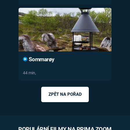
Sommarøy
44 min,
ZPĚT NA POŘAD
POPULÁRNÍ FILMY NA PRIMA ZOOM