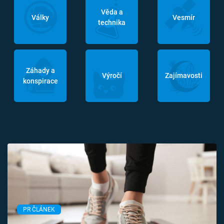
Věda a
Války
Vesmír
technika
Záhady a
Výročí
Zajímavosti
konspirace
PR ČLÁNEK