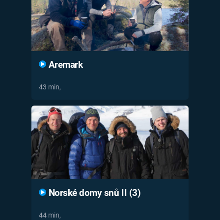
Aremark
43 min,
Norské domy snů II (3)
44 min,