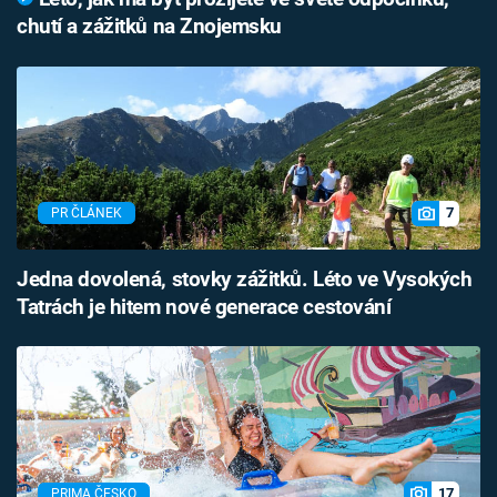
chutí a zážitků na Znojemsku
7
PR ČLÁNEK
Jedna dovolená, stovky zážitků. Léto ve Vysokých
Tatrách je hitem nové generace cestování
17
PRIMA ČESKO