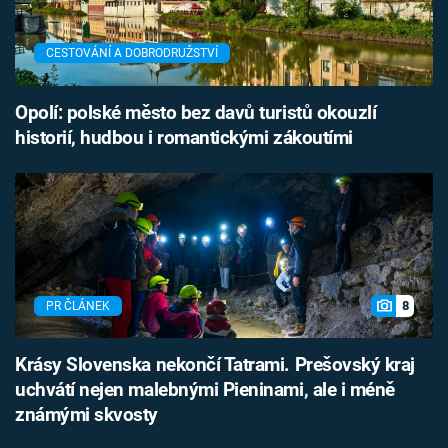
CESTOVÁNÍ A DOBRODRUŽSTVÍ
Opolí: polské město bez davů turistů okouzlí
historií, hudbou i romantickými zákoutími
8
PR ČLÁNEK
Krásy Slovenska nekončí Tatrami. Prešovský kraj
uchvátí nejen malebnými Pieninami, ale i méně
známými skvosty