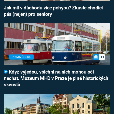
Jak mít v důchodu více pohybu? Zkuste chodicí
pás (nejen) pro seniory
11
PRIMA ČESKO
Když vyjedou, všichni na nich mohou oči
nechat. Muzeum MHD v Praze je plné historických
skvostů