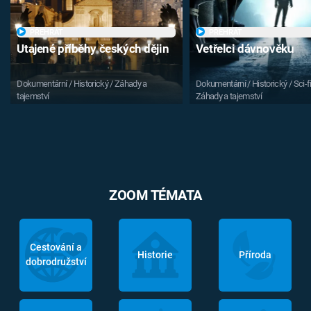
PŘEHRÁT
PŘEHRÁT
Utajené příběhy českých dějin
Vetřelci dávnověku
Dokumentární / Historický / Záhady a
Dokumentární / Historický / Sci-fi
tajemství
Záhady a tajemství
ZOOM TÉMATA
Cestování a
Historie
Příroda
dobrodružství