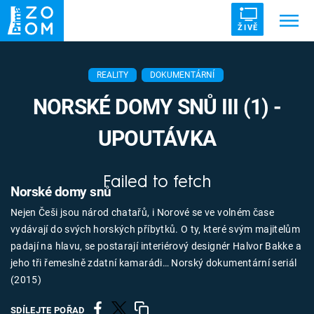
ŽIVĚ
Trendy:
ZRÁDCI
UFO
DRUHÁ SVĚTOVÁ VÁLKA
REALITY
DOKUMENTÁRNÍ
ZÁHADY
VETŘELCI DÁVNOVĚKU
NORSKÉ DOMY SNŮ III (1) -
UPOUTÁVKA
Failed to fetch
Témata
Norské domy snů
Nejen Češi jsou národ chatařů, i Norové se ve volném čase
Témata
vydávají do svých horských příbytků. O ty, které svým majitelům
padají na hlavu, se postarají interiérový designér Halvor Bakke a
Pořady
jeho tři řemeslně zdatní kamarádi… Norský dokumentární seriál
(2015)
TV Program
SDÍLEJTE POŘAD