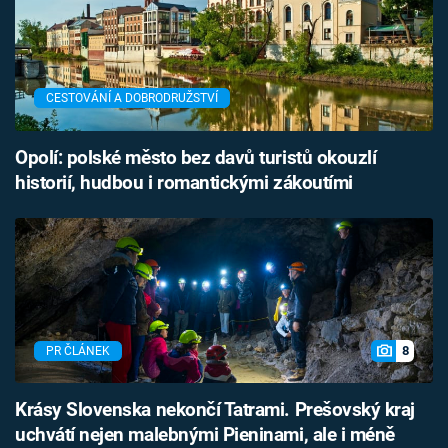
CESTOVÁNÍ A DOBRODRUŽSTVÍ
Opolí: polské město bez davů turistů okouzlí
historií, hudbou i romantickými zákoutími
8
PR ČLÁNEK
Krásy Slovenska nekončí Tatrami. Prešovský kraj
uchvátí nejen malebnými Pieninami, ale i méně