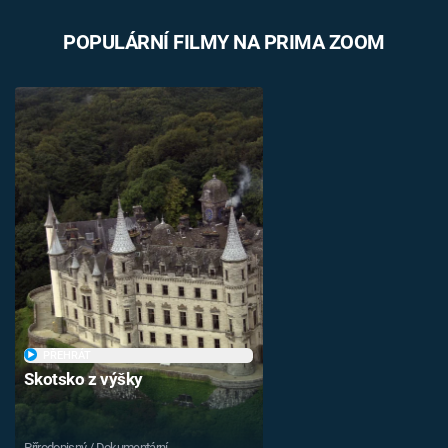
POPULÁRNÍ FILMY NA PRIMA ZOOM
PŘEHRÁT
Skotsko z výšky
Přírodopisný / Dokumentární