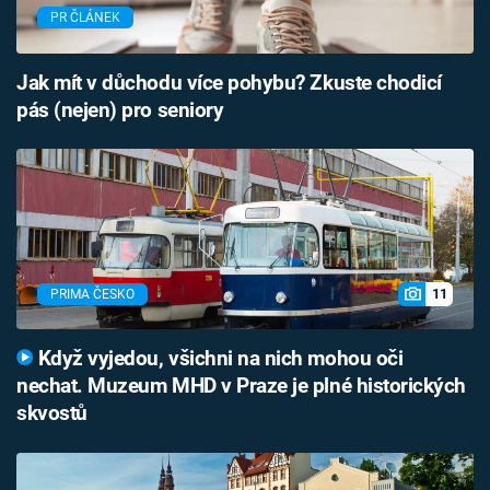
PR ČLÁNEK
Jak mít v důchodu více pohybu? Zkuste chodicí
pás (nejen) pro seniory
11
PRIMA ČESKO
Když vyjedou, všichni na nich mohou oči
nechat. Muzeum MHD v Praze je plné historických
skvostů