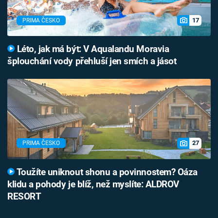
17
PRIMA ČESKO
Léto, jak má být: V Aqualandu Moravia
šplouchání vody přehluší jen smích a jásot
27
PRIMA ČESKO
Toužíte uniknout shonu a povinnostem? Oáza
klidu a pohody je blíž, než myslíte: ALDROV
RESORT