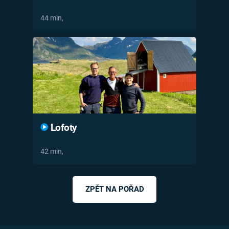
44 min,
Lofoty
42 min,
ZPĚT NA POŘAD