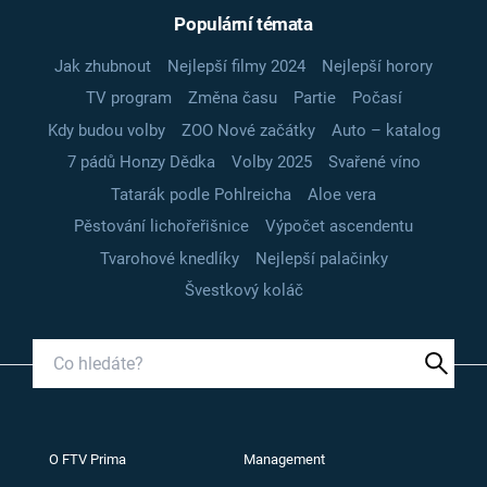
Populární témata
Jak zhubnout
Nejlepší filmy 2024
Nejlepší horory
TV program
Změna času
Partie
Počasí
Kdy budou volby
ZOO Nové začátky
Auto – katalog
7 pádů Honzy Dědka
Volby 2025
Svařené víno
Tatarák podle Pohlreicha
Aloe vera
Pěstování lichořeřišnice
Výpočet ascendentu
Tvarohové knedlíky
Nejlepší palačinky
Švestkový koláč
O FTV Prima
Management