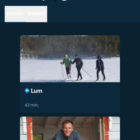
Časopis
EPIZODY
BONUSY
Sledujte prima+
Přihlášení
Sledujte nás
Lum
43 min,