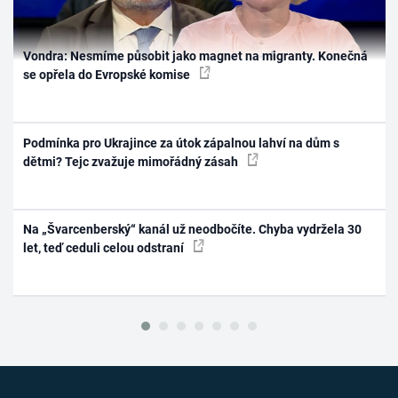
Vondra: Nesmíme působit jako magnet na migranty. Konečná
se opřela do Evropské komise
Podmínka pro Ukrajince za útok zápalnou lahví na dům s
dětmi? Tejc zvažuje mimořádný zásah
Na „Švarcenberský“ kanál už neodbočíte. Chyba vydržela 30
let, teď ceduli celou odstraní