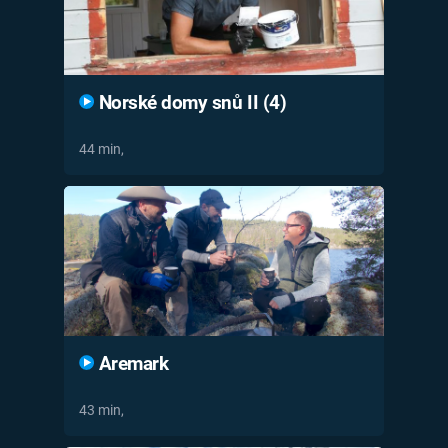
Norské domy snů II (4)
44 min,
Aremark
43 min,