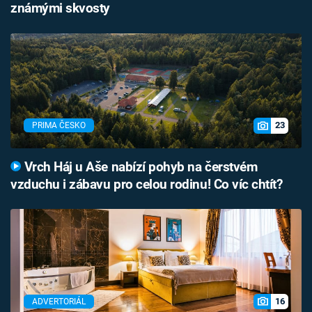
známými skvosty
23
PRIMA ČESKO
Vrch Háj u Aše nabízí pohyb na čerstvém
vzduchu i zábavu pro celou rodinu! Co víc chtít?
16
ADVERTORIÁL