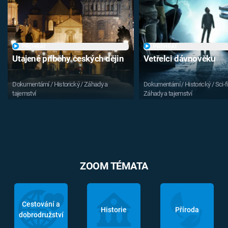
PŘEHRÁT
PŘEHRÁT
Utajené příběhy českých dějin
Vetřelci dávnověku
Dokumentární / Historický / Záhady a
Dokumentární / Historický / Sci-fi
tajemství
Záhady a tajemství
ZOOM TÉMATA
Cestování a
Historie
Příroda
dobrodružství