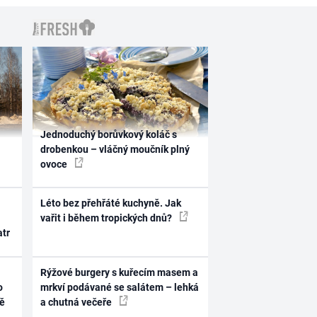
Jednoduchý borůvkový koláč s
drobenkou – vláčný moučník plný
ovoce
Léto bez přehřáté kuchyně. Jak
vařit i během tropických dnů?
atr
Rýžové burgery s kuřecím masem a
o
mrkví podávané se salátem – lehká
ně
a chutná večeře