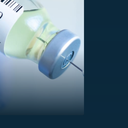
US
RSUS
ZE A