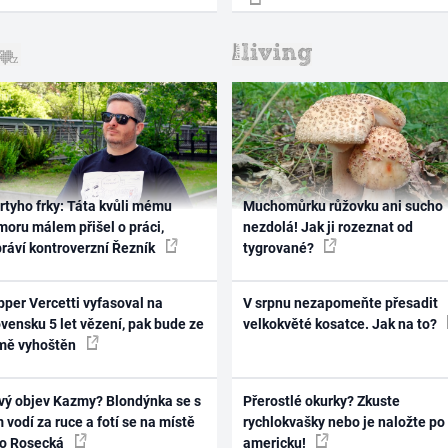
rtyho frky: Táta kvůli mému
Muchomůrku růžovku ani sucho
oru málem přišel o práci,
nezdolá! Jak ji rozeznat od
práví kontroverzní Řezník
tygrované?
per Vercetti vyfasoval na
V srpnu nezapomeňte přesadit
vensku 5 let vězení, pak bude ze
velkokvěté kosatce. Jak na to?
mě vyhoštěn
vý objev Kazmy? Blondýnka se s
Přerostlé okurky? Zkuste
 vodí za ruce a fotí se na místě
rychlokvašky nebo je naložte po
ko Rosecká
americku!