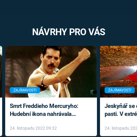
NÁVRHY PRO VÁS
ZAJÍMAVOSTI
ZAJÍMAVOSTI
Smrt Freddieho Mercuryho:
Jeskyňář se c
Hudební ikona nahrávala
pasti. V ext
až do konce života a odmítala
prožil noční
24. listopadu 2022 09:32
24. listopadu 20
léky
klaustrofobi