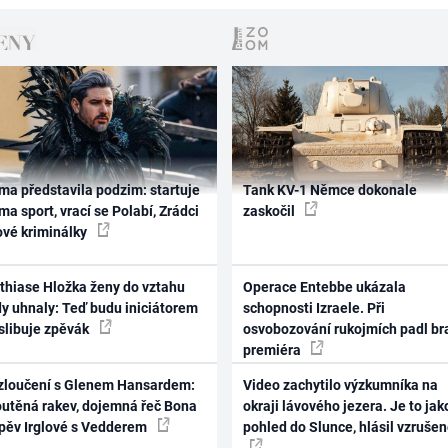
ma představila podzim: startuje
Tank KV-1 Němce dokonale
ma sport, vrací se Polabí, Zrádci
zaskočil
ové kriminálky
thiase Hložka ženy do vztahu
Operace Entebbe ukázala
dy uhnaly: Teď budu iniciátorem
schopnosti Izraele. Při
 slibuje zpěvák
osvobozování rukojmích padl br
premiéra
zloučení s Glenem Hansardem:
Video zachytilo výzkumníka na
outěná rakev, dojemná řeč Bona
okraji lávového jezera. Je to jak
zpěv Irglové s Vedderem
pohled do Slunce, hlásil vzruše