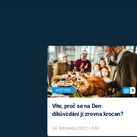
5
HISTORIE
Víte, proč se na Den
díkůvzdání jí zrovna krocan?
24. listopadu 2022 13:40