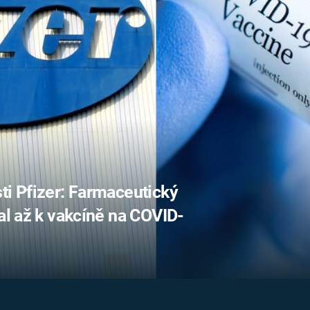
FILMY VERS
REALITA
UFO A
MIMOZEMŠŤANÉ
HORORY VE
REALITA
UTAJENÉ PŘÍBĚHY
ČESKÝCH DĚJIN
OPTICKÉ ILU
KLAMY
ALTERNATIVNÍ
HISTORIE
ti Pfizer: Farmaceutický
al až k vakcíně na COVID-