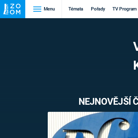
Menu
Témata
Pořady
TV Program
Cestování
Historie
HRADY A ZÁMKY
VIKINGOVÉ
HEDVÁBNÁ STEZKA
EPIDEMIE A
PANDEMIE
PŘÍRODA
STAROVĚKÝ EGYPT
NEJNOVĚJŠÍ Č
Druhá
Výročí
světová válka