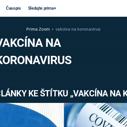
Časopis
Sledujte prima+
Prima Zoom
vakcína na koronavirus
Věda a
Války
VAKCÍNA NA
technika
STUDENÁ V
KORONAVIRUS
KORONAVIRUS
VÁLKA VE
VIETNAMU
VESMÍR
VÁLEČNÉ FI
MARS
SERIÁLY
LÁNKY KE ŠTÍTKU „VAKCÍNA NA
Záhady a
Zajímav
konspirace