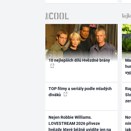
10 nejlepších dílů Hvězdné brány
Ma
hum
vy
TOP filmy a seriály podle mladých
Rap
diváků
Slo
ze
Nejen Robbie Williams.
No
LOVESTREAM 2026 přiveze
ním
hvězdy, které běžně uvidíte jen na
ja