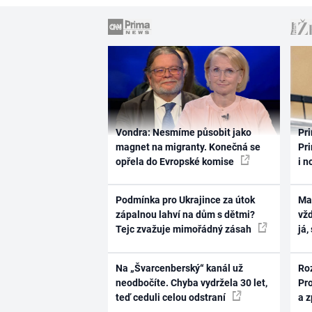
Vondra: Nesmíme působit jako
Pri
magnet na migranty. Konečná se
Pri
opřela do Evropské komise
i n
Podmínka pro Ukrajince za útok
Ma
zápalnou lahví na dům s dětmi?
vž
Tejc zvažuje mimořádný zásah
já,
Na „Švarcenberský“ kanál už
Ro
neodbočíte. Chyba vydržela 30 let,
Pr
teď ceduli celou odstraní
a 