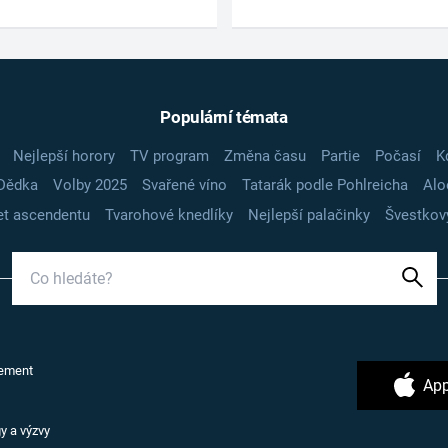
Populární témata
Nejlepší horory
TV program
Změna času
Partie
Počasí
K
Dědka
Volby 2025
Svařené víno
Tatarák podle Pohlreicha
Alo
t ascendentu
Tvarohové knedlíky
Nejlepší palačinky
Švestkov
ement
App
y a výzvy