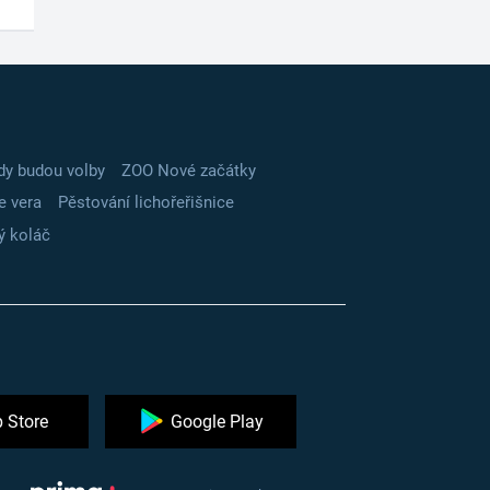
dy budou volby
ZOO Nové začátky
e vera
Pěstování lichořeřišnice
ý koláč
 Store
Google Play