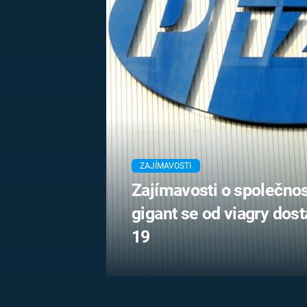
MARIE TEREZIE
ADOLF HITLER
NAPOLEON
BONAPARTE
ATENTÁT NA
REINHARDA
BRITSKÁ
HEYDRICHA
KRÁLOVSKÁ
RODINA
PRVNÍ SVĚTOVÁ
VÁLKA
ZAJÍMAVOSTI
Zajímavosti o společnos
gigant se od viagry dost
19