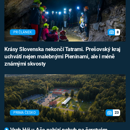
8
PR ČLÁNEK
Krásy Slovenska nekončí Tatrami. Prešovský kraj
uchvátí nejen malebnými Pieninami, ale i méně
známými skvosty
23
PRIMA ČESKO
Vrch Háj u Aše nabízí pohyb na čerstvém