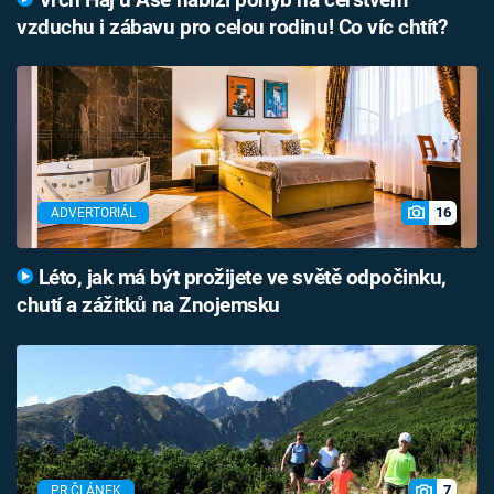
vzduchu i zábavu pro celou rodinu! Co víc chtít?
16
ADVERTORIÁL
Léto, jak má být prožijete ve světě odpočinku,
chutí a zážitků na Znojemsku
7
PR ČLÁNEK