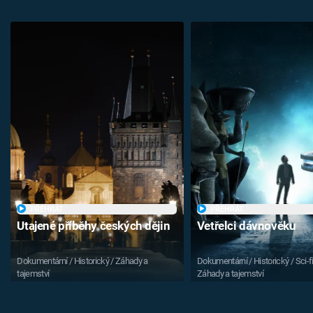
PŘEHRÁT
PŘEHRÁT
Utajené příběhy českých dějin
Vetřelci dávnověku
Dokumentární / Historický / Záhady a
Dokumentární / Historický / Sci-fi
tajemství
Záhady a tajemství