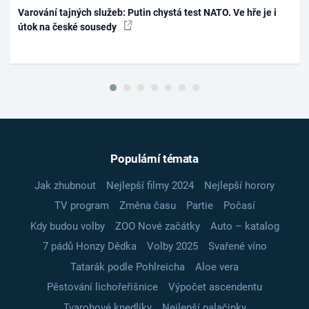
Varování tajných služeb: Putin chystá test NATO. Ve hře je i
útok na české sousedy
Populární témata
Jak zhubnout
Nejlepší filmy 2024
Nejlepší horory
TV program
Změna času
Partie
Počasí
Kdy budou volby
ZOO Nové začátky
Auto – katalog
7 pádů Honzy Dědka
Volby 2025
Svařené víno
Tatarák podle Pohlreicha
Aloe vera
Pěstování lichořeřišnice
Výpočet ascendentu
Tvarohové knedlíky
Nejlepší palačinky