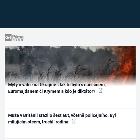
Mýty o válce na Ukrajině: Jak to bylo s nacismem,
Euromajdanem či Krymem a kdo je diktátor?
Muže v Británii srazilo šest aut, včetně policejního. Byl
milujícím otcem, truchlí rodina