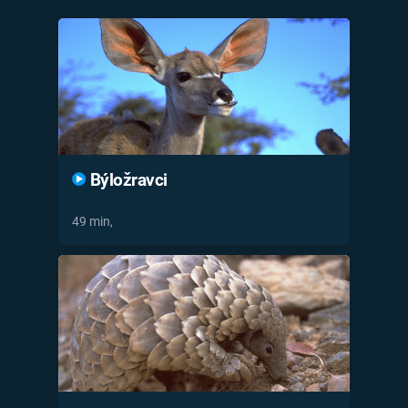
Časopis
Sledujte prima+
Přihlášení
Býložravci
Sledujte nás
49 min,