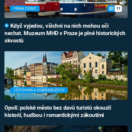
11
PRIMA ČESKO
Když vyjedou, všichni na nich mohou oči
nechat. Muzeum MHD v Praze je plné historických
skvostů
CESTOVÁNÍ A DOBRODRUŽSTVÍ
Opolí: polské město bez davů turistů okouzlí
historií, hudbou i romantickými zákoutími