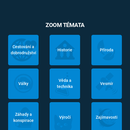
ZOOM TÉMATA
Cestování a
Historie
Příroda
dobrodružství
Věda a
Války
Vesmír
technika
Záhady a
Výročí
Zajímavosti
konspirace