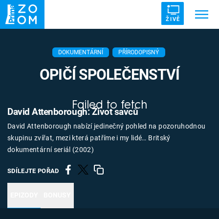
ŽIVĚ
Trendy:
ZRÁDCI
UFO
DRUHÁ SVĚTOVÁ VÁLKA
DOKUMENTÁRNÍ
PŘÍRODOPISNÝ
ZÁHADY
VETŘELCI DÁVNOVĚKU
OPIČÍ SPOLEČENSTVÍ
Failed to fetch
David Attenborough: Život savců
David Attenborough nabízí jedinečný pohled na pozoruhodnou
Témata
skupinu zvířat, mezi která patříme i my lidé… Britský
dokumentární seriál (2002)
Témata
SDÍLEJTE POŘAD
Pořady
EPIZODY
BONUSY
TV Program