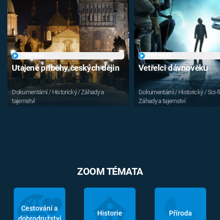
PŘEHRÁT
PŘEHRÁT
Utajené příběhy českých dějin
Vetřelci dávnověku
Dokumentární / Historický / Záhady a
Dokumentární / Historický / Sci-fi
tajemství
Záhady a tajemství
ZOOM TÉMATA
Cestování a
Historie
Příroda
dobrodružství