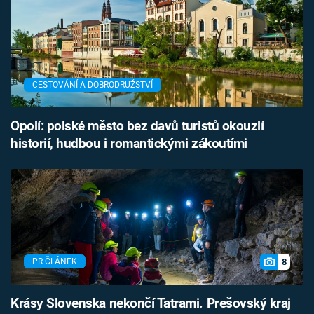
CESTOVÁNÍ A DOBRODRUŽSTVÍ
Opolí: polské město bez davů turistů okouzlí
historií, hudbou i romantickými zákoutími
8
PR ČLÁNEK
Krásy Slovenska nekončí Tatrami. Prešovský kraj