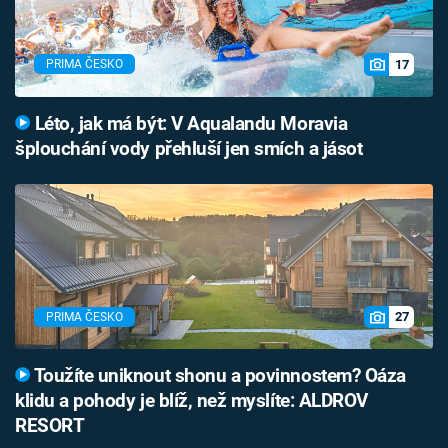
17
PRIMA ČESKO
Léto, jak má být: V Aqualandu Moravia
šplouchání vody přehluší jen smích a jásot
27
PRIMA ČESKO
Toužíte uniknout shonu a povinnostem? Oáza
klidu a pohody je blíž, než myslíte: ALDROV
RESORT