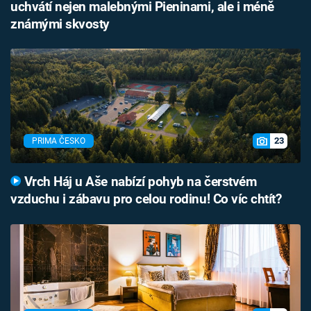
uchvátí nejen malebnými Pieninami, ale i méně
známými skvosty
23
PRIMA ČESKO
Vrch Háj u Aše nabízí pohyb na čerstvém
vzduchu i zábavu pro celou rodinu! Co víc chtít?