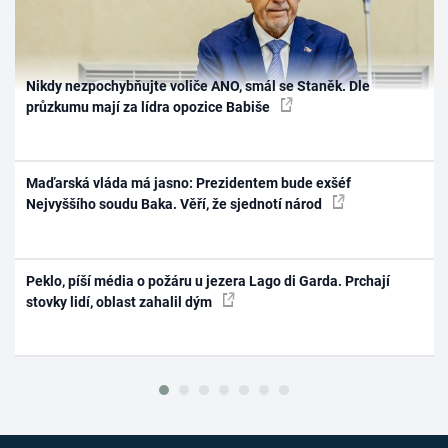
Nikdy nezpochybňujte voliče ANO, smál se Staněk. Dle
průzkumu mají za lídra opozice Babiše
Maďarská vláda má jasno: Prezidentem bude exšéf
Nejvyššího soudu Baka. Věří, že sjednotí národ
Peklo, píší média o požáru u jezera Lago di Garda. Prchají
stovky lidí, oblast zahalil dým