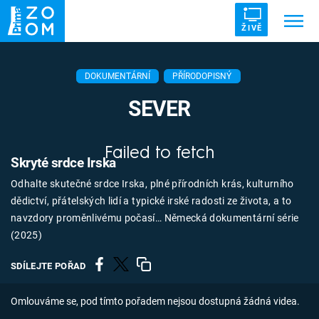
ŽIVĚ
Trendy:
ZRÁDCI
UFO
DRUHÁ SVĚTOVÁ VÁLKA
DOKUMENTÁRNÍ
PŘÍRODOPISNÝ
ZÁHADY
VETŘELCI DÁVNOVĚKU
SEVER
Failed to fetch
Skryté srdce Irska
Odhalte skutečné srdce Irska, plné přírodních krás, kulturního
Témata
dědictví, přátelských lidí a typické irské radosti ze života, a to
navzdory proměnlivému počasí… Německá dokumentární série
Témata
(2025)
Pořady
SDÍLEJTE POŘAD
TV Program
Omlouváme se, pod tímto pořadem nejsou dostupná žádná videa.