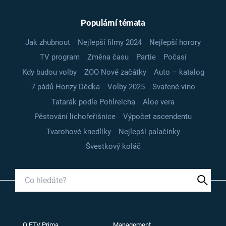
Populární témata
Jak zhubnout
Nejlepší filmy 2024
Nejlepší horory
TV program
Změna času
Partie
Počasí
Kdy budou volby
ZOO Nové začátky
Auto – katalog
7 pádů Honzy Dědka
Volby 2025
Svařené víno
Tatarák podle Pohlreicha
Aloe vera
Pěstování lichořeřišnice
Výpočet ascendentu
Tvarohové knedlíky
Nejlepší palačinky
Švestkový koláč
O FTV Prima
Management