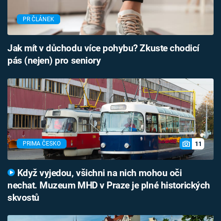
PR ČLÁNEK
Jak mít v důchodu více pohybu? Zkuste chodicí
pás (nejen) pro seniory
11
PRIMA ČESKO
Když vyjedou, všichni na nich mohou oči
nechat. Muzeum MHD v Praze je plné historických
skvostů