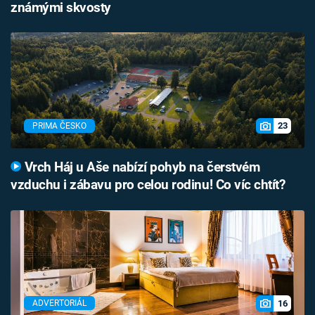
známými skvosty
23
PRIMA ČESKO
Vrch Háj u Aše nabízí pohyb na čerstvém
vzduchu i zábavu pro celou rodinu! Co víc chtít?
16
ADVERTORIÁL