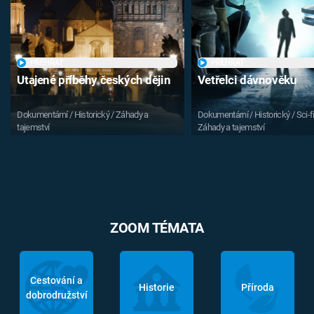
PŘEHRÁT
PŘEHRÁT
Utajené příběhy českých dějin
Vetřelci dávnověku
Dokumentární / Historický / Záhady a
Dokumentární / Historický / Sci-fi
tajemství
Záhady a tajemství
ZOOM TÉMATA
Cestování a
Historie
Příroda
dobrodružství