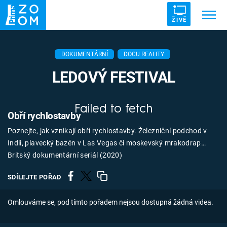
ŽIVĚ
Trendy:
ZRÁDCI
UFO
DRUHÁ SVĚTOVÁ VÁLKA
DOKUMENTÁRNÍ
DOCU REALITY
ZÁHADY
VETŘELCI DÁVNOVĚKU
LEDOVÝ FESTIVAL
Failed to fetch
Obří rychlostavby
Poznejte, jak vznikají obří rychlostavby. Železniční podchod v
Témata
Indii, plavecký bazén v Las Vegas či moskevský mrakodrap…
Britský dokumentární seriál (2020)
Témata
SDÍLEJTE POŘAD
Pořady
Omlouváme se, pod tímto pořadem nejsou dostupná žádná videa.
TV Program