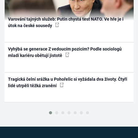
Varování tajných služeb: Putin chystá test NATO. Ve hře je i
útok na české sousedy
Vyhýbá se generace Z vedoucím pozicím? Podle sociologů
mladí kariéru obětují jistotě
Tragická čelní srážka u Pohořelic si vyžádala dva životy. Čtyři
lidé utrpěli těžká zranění