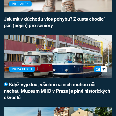
PR ČLÁNEK
Jak mít v důchodu více pohybu? Zkuste chodicí
pás (nejen) pro seniory
11
PRIMA ČESKO
Když vyjedou, všichni na nich mohou oči
nechat. Muzeum MHD v Praze je plné historických
skvostů