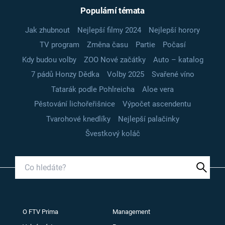
Populární témata
Jak zhubnout
Nejlepší filmy 2024
Nejlepší horory
TV program
Změna času
Partie
Počasí
Kdy budou volby
ZOO Nové začátky
Auto – katalog
7 pádů Honzy Dědka
Volby 2025
Svařené víno
Tatarák podle Pohlreicha
Aloe vera
Pěstování lichořeřišnice
Výpočet ascendentu
Tvarohové knedlíky
Nejlepší palačinky
Švestkový koláč
O FTV Prima
Management