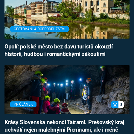
CESTOVÁNÍ A DOBRODRUŽSTVÍ
Opolí: polské město bez davů turistů okouzlí
historií, hudbou i romantickými zákoutími
8
PR ČLÁNEK
Krásy Slovenska nekončí Tatrami. Prešovský kraj
uchvátí nejen malebnými Pieninami, ale i méně