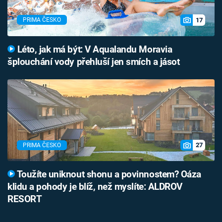
17
PRIMA ČESKO
Léto, jak má být: V Aqualandu Moravia
šplouchání vody přehluší jen smích a jásot
27
PRIMA ČESKO
Toužíte uniknout shonu a povinnostem? Oáza
klidu a pohody je blíž, než myslíte: ALDROV
RESORT