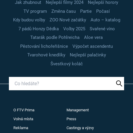
Jak zhubnout
Nejlepší filmy 2024
Nejlepší horory
TV program
Změna času
Partie
Počasí
Kdy budou volby
ZOO Nové začátky
Auto – katalog
7 pádů Honzy Dědka
Volby 2025
Svařené víno
Tatarák podle Pohlreicha
Aloe vera
Pěstování lichořeřišnice
Výpočet ascendentu
Tvarohové knedlíky
Nejlepší palačinky
Švestkový koláč
O FTV Prima
Management
Volná místa
Press
Reklama
Castingy a výzvy