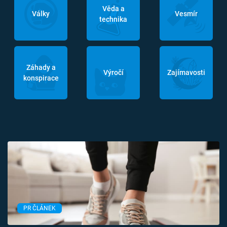
Věda a
Války
Vesmír
technika
Záhady a
Výročí
Zajímavosti
konspirace
PR ČLÁNEK