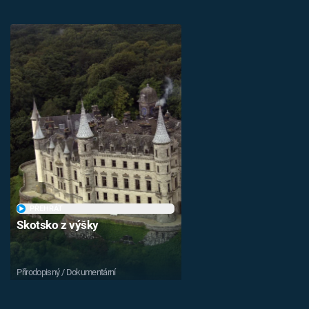
PŘEHRÁT
Skotsko z výšky
Přírodopisný / Dokumentární