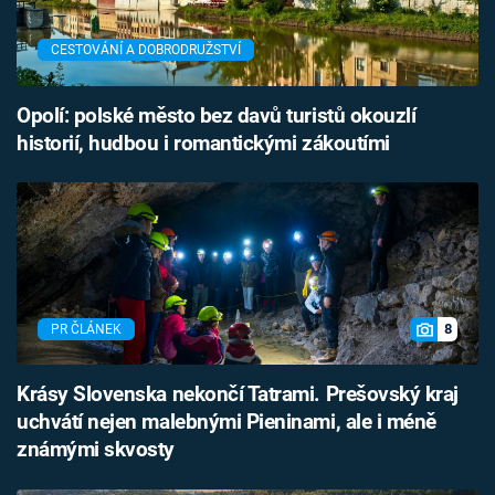
CESTOVÁNÍ A DOBRODRUŽSTVÍ
Opolí: polské město bez davů turistů okouzlí
historií, hudbou i romantickými zákoutími
8
PR ČLÁNEK
Krásy Slovenska nekončí Tatrami. Prešovský kraj
uchvátí nejen malebnými Pieninami, ale i méně
známými skvosty