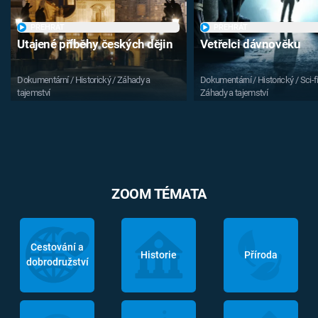
PŘEHRÁT
PŘEHRÁT
Utajené příběhy českých dějin
Vetřelci dávnověku
Dokumentární / Historický / Záhady a
Dokumentární / Historický / Sci-fi
tajemství
Záhady a tajemství
ZOOM TÉMATA
Cestování a
Historie
Příroda
dobrodružství