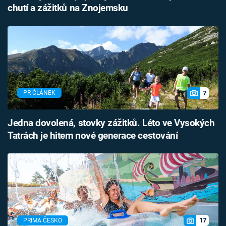
chutí a zážitků na Znojemsku
7
PR ČLÁNEK
Jedna dovolená, stovky zážitků. Léto ve Vysokých
Tatrách je hitem nové generace cestování
17
PRIMA ČESKO