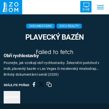
ŽIVĚ
Trendy:
ZRÁDCI
UFO
DRUHÁ SVĚTOVÁ VÁLKA
DOKUMENTÁRNÍ
DOCU REALITY
ZÁHADY
VETŘELCI DÁVNOVĚKU
PLAVECKÝ BAZÉN
Failed to fetch
Obří rychlostavby
Poznejte, jak vznikají obří rychlostavby. Železniční podchod v
Témata
Indii, plavecký bazén v Las Vegas či moskevský mrakodrap…
Britský dokumentární seriál (2020)
Témata
SDÍLEJTE POŘAD
Pořady
EPIZODY
TV Program