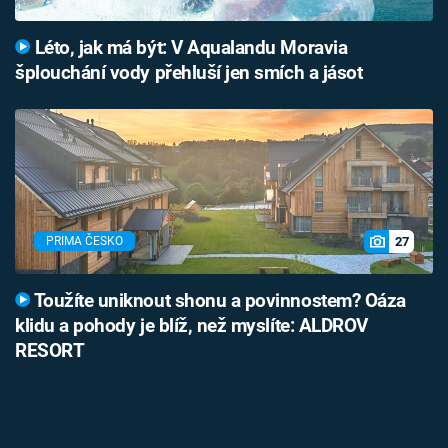
Léto, jak má být: V Aqualandu Moravia
šplouchání vody přehluší jen smích a jásot
27
PRIMA ČESKO
Toužíte uniknout shonu a povinnostem? Oáza
klidu a pohody je blíž, než myslíte: ALDROV
RESORT