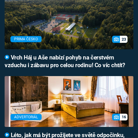
23
PRIMA ČESKO
Vrch Háj u Aše nabízí pohyb na čerstvém
vzduchu i zábavu pro celou rodinu! Co víc chtít?
16
ADVERTORIÁL
Léto, jak má být prožijete ve světě odpočinku,