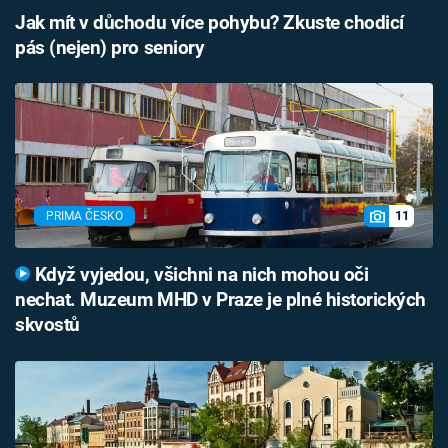
Jak mít v důchodu více pohybu? Zkuste chodicí
pás (nejen) pro seniory
11
PRIMA ČESKO
Když vyjedou, všichni na nich mohou oči
nechat. Muzeum MHD v Praze je plné historických
skvostů