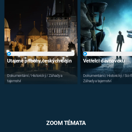
PŘEHRÁT
PŘEHRÁT
Utajené příběhy českých dějin
Vetřelci dávnověku
Dokumentární / Historický / Záhady a
Dokumentární / Historický / Sci-fi
tajemství
Záhady a tajemství
ZOOM TÉMATA