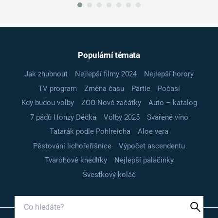
Populární témata
Jak zhubnout
Nejlepší filmy 2024
Nejlepší horory
TV program
Změna času
Partie
Počasí
Kdy budou volby
ZOO Nové začátky
Auto – katalog
7 pádů Honzy Dědka
Volby 2025
Svařené víno
Tatarák podle Pohlreicha
Aloe vera
Pěstování lichořeřišnice
Výpočet ascendentu
Tvarohové knedlíky
Nejlepší palačinky
Švestkový koláč