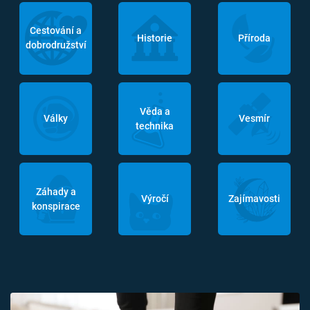
Cestování a
Historie
Příroda
dobrodružství
Věda a
Války
Vesmír
technika
Záhady a
Výročí
Zajímavosti
konspirace