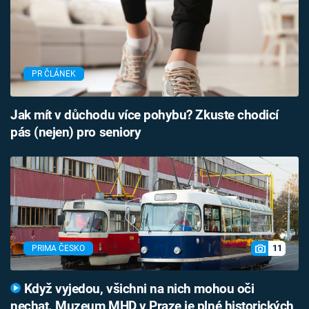
PR ČLÁNEK
Jak mít v důchodu více pohybu? Zkuste chodicí
pás (nejen) pro seniory
11
PRIMA ČESKO
Když vyjedou, všichni na nich mohou oči
nechat. Muzeum MHD v Praze je plné historických