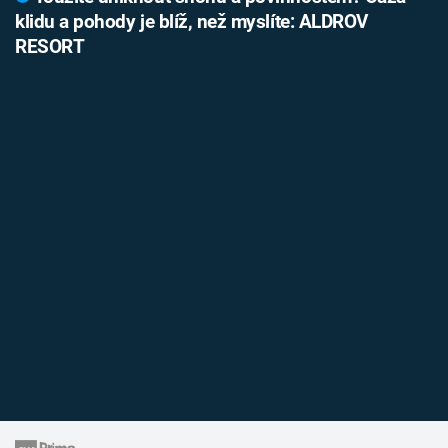
klidu a pohody je blíž, než myslíte: ALDROV
RESORT