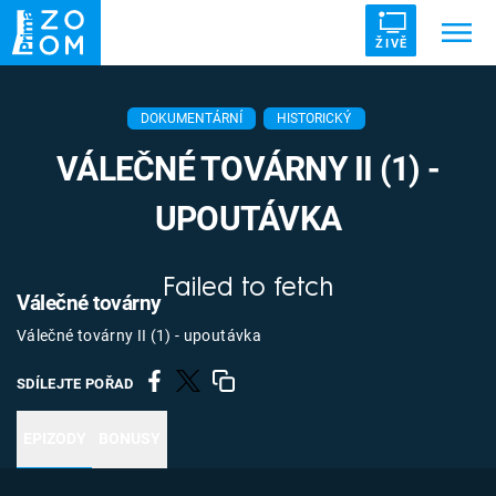
ŽIVĚ
Trendy:
ZRÁDCI
UFO
DRUHÁ SVĚTOVÁ VÁLKA
DOKUMENTÁRNÍ
HISTORICKÝ
ZÁHADY
VETŘELCI DÁVNOVĚKU
VÁLEČNÉ TOVÁRNY II (1) -
UPOUTÁVKA
Failed to fetch
Témata
Válečné továrny
Válečné továrny II (1) - upoutávka
Témata
SDÍLEJTE POŘAD
Pořady
EPIZODY
BONUSY
TV Program