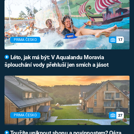
17
PRIMA ČESKO
Léto, jak má být: V Aqualandu Moravia
šplouchání vody přehluší jen smích a jásot
27
PRIMA ČESKO
Toužíte uniknout shonu a povinnostem? Oáza