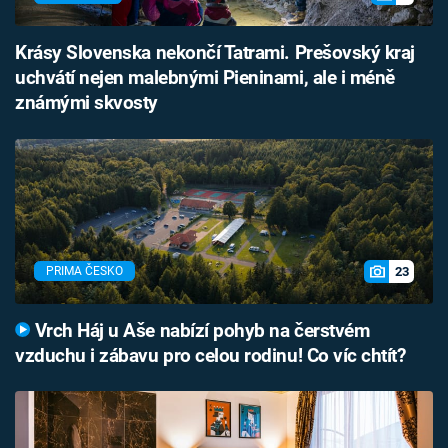
Krásy Slovenska nekončí Tatrami. Prešovský kraj
uchvátí nejen malebnými Pieninami, ale i méně
známými skvosty
23
PRIMA ČESKO
Vrch Háj u Aše nabízí pohyb na čerstvém
vzduchu i zábavu pro celou rodinu! Co víc chtít?