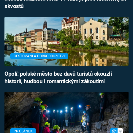
skvostů
CESTOVÁNÍ A DOBRODRUŽSTVÍ
Opolí: polské město bez davů turistů okouzlí
historií, hudbou i romantickými zákoutími
8
PR ČLÁNEK