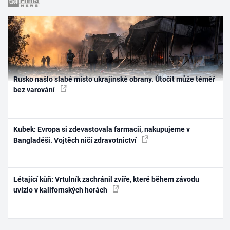
Rusko našlo slabé místo ukrajinské obrany. Útočit může téměř
bez varování
Kubek: Evropa si zdevastovala farmacii, nakupujeme v
Bangladéši. Vojtěch ničí zdravotnictví
Létající kůň: Vrtulník zachránil zvíře, které během závodu
uvízlo v kalifornských horách