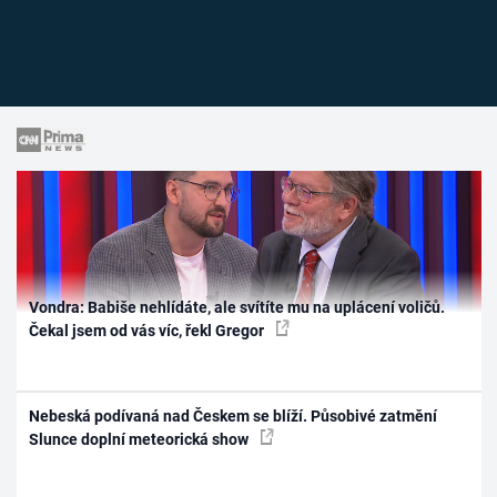
Vondra: Babiše nehlídáte, ale svítíte mu na uplácení voličů.
Čekal jsem od vás víc, řekl Gregor
Nebeská podívaná nad Českem se blíží. Působivé zatmění
Slunce doplní meteorická show