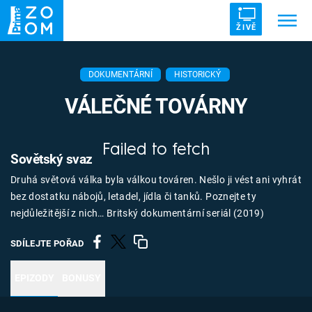
ŽIVĚ
Trendy:
ZRÁDCI
UFO
DRUHÁ SVĚTOVÁ VÁLKA
DOKUMENTÁRNÍ
HISTORICKÝ
ZÁHADY
VETŘELCI DÁVNOVĚKU
VÁLEČNÉ TOVÁRNY
Failed to fetch
Sovětský svaz
Druhá světová válka byla válkou továren. Nešlo ji vést ani vyhrát
Témata
bez dostatku nábojů, letadel, jídla či tanků. Poznejte ty
nejdůležitější z nich… Britský dokumentární seriál (2019)
Témata
SDÍLEJTE POŘAD
Pořady
EPIZODY
BONUSY
TV Program