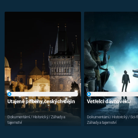
PŘEHRÁT
PŘEHRÁT
Utajené příběhy českých dějin
Vetřelci dávnověku
Dokumentární / Historický / Záhady a
Dokumentární / Historický / Sci-fi
tajemství
Záhady a tajemství