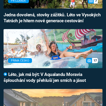
7
PR ČLÁNEK
Jedna dovolená, stovky zážitků. Léto ve Vysokých
Tatrách je hitem nové generace cestování
17
PRIMA ČESKO
Léto, jak má být: V Aqualandu Moravia
šplouchání vody přehluší jen smích a jásot