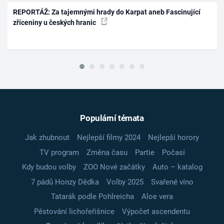
REPORTÁŽ: Za tajemnými hrady do Karpat aneb Fascinující
zříceniny u českých hranic
Populární témata
Jak zhubnout
Nejlepší filmy 2024
Nejlepší horory
TV program
Změna času
Partie
Počasí
Kdy budou volby
ZOO Nové začátky
Auto – katalog
7 pádů Honzy Dědka
Volby 2025
Svařené víno
Tatarák podle Pohlreicha
Aloe vera
Pěstování lichořeřišnice
Výpočet ascendentu