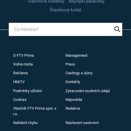
Tvarohové knedlíky
Nejlepší palačinky
Švestkový koláč
O FTV Prima
Management
Volná místa
Press
Reklama
Castingy a výzvy
HbbTV
Kontakty
Podmínky užívání
Zpracování osobních údajů
Cookies
Nápověda
Vlastník FTV Prima spol. s
Redakce
r.o.
Nahlásit chybu
Nastavení soukromí