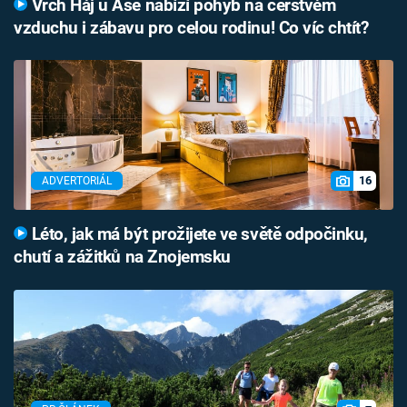
Vrch Háj u Aše nabízí pohyb na čerstvém
vzduchu i zábavu pro celou rodinu! Co víc chtít?
16
ADVERTORIÁL
Léto, jak má být prožijete ve světě odpočinku,
chutí a zážitků na Znojemsku