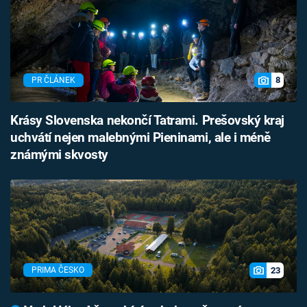
8
PR ČLÁNEK
Krásy Slovenska nekončí Tatrami. Prešovský kraj
uchvátí nejen malebnými Pieninami, ale i méně
známými skvosty
23
PRIMA ČESKO