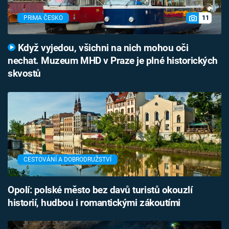
11
PRIMA ČESKO
Když vyjedou, všichni na nich mohou oči
nechat. Muzeum MHD v Praze je plné historických
skvostů
CESTOVÁNÍ A DOBRODRUŽSTVÍ
Opolí: polské město bez davů turistů okouzlí
historií, hudbou i romantickými zákoutími