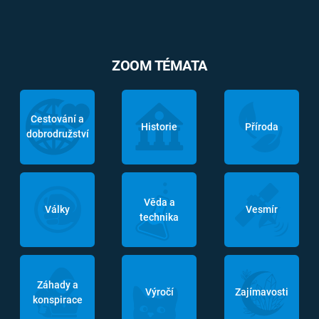
ZOOM TÉMATA
Cestování a
Historie
Příroda
dobrodružství
Věda a
Války
Vesmír
technika
Záhady a
Výročí
Zajímavosti
konspirace