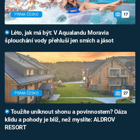
17
PRIMA ČESKO
Léto, jak má být: V Aqualandu Moravia
šplouchání vody přehluší jen smích a jásot
27
PRIMA ČESKO
Toužíte uniknout shonu a povinnostem? Oáza
klidu a pohody je blíž, než myslíte: ALDROV
RESORT