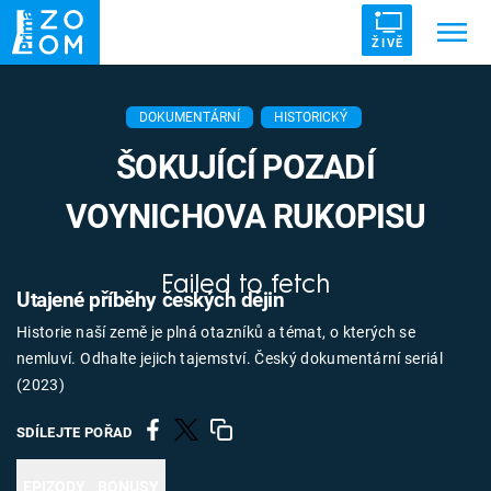
ŽIVĚ
Trendy:
ZRÁDCI
UFO
DRUHÁ SVĚTOVÁ VÁLKA
DOKUMENTÁRNÍ
HISTORICKÝ
ZÁHADY
VETŘELCI DÁVNOVĚKU
ŠOKUJÍCÍ POZADÍ
VOYNICHOVA RUKOPISU
Failed to fetch
Témata
Utajené příběhy českých dějin
Historie naší země je plná otazníků a témat, o kterých se
Témata
nemluví. Odhalte jejich tajemství. Český dokumentární seriál
(2023)
Pořady
SDÍLEJTE POŘAD
TV Program
EPIZODY
BONUSY