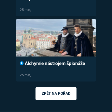
25 min,
Alchymie nástrojem špionáže
25 min,
ZPĚT NA POŘAD