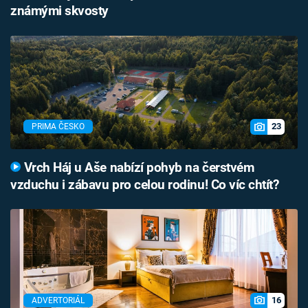
známými skvosty
23
PRIMA ČESKO
Vrch Háj u Aše nabízí pohyb na čerstvém
vzduchu i zábavu pro celou rodinu! Co víc chtít?
16
ADVERTORIÁL