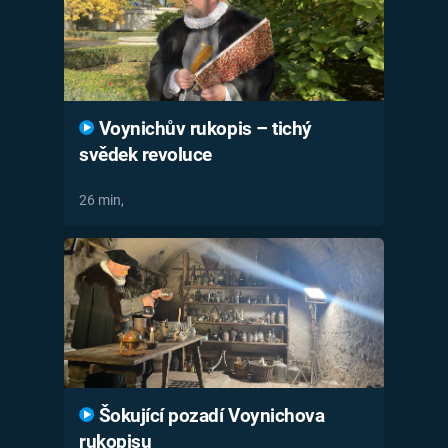
Voynichův rukopis – tichý
svědek revoluce
26 min,
Šokující pozadí Voynichova
rukopisu