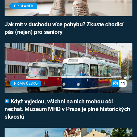
PR ČLÁNEK
Jak mít v důchodu více pohybu? Zkuste chodicí
pás (nejen) pro seniory
11
PRIMA ČESKO
Když vyjedou, všichni na nich mohou oči
nechat. Muzeum MHD v Praze je plné historických
skvostů