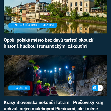
CESTOVÁNÍ A DOBRODRUŽSTVÍ
Opolí: polské město bez davů turistů okouzlí
historií, hudbou i romantickými zákoutími
8
PR ČLÁNEK
Krásy Slovenska nekončí Tatrami. Prešovský kraj
uchvátí nejen malebnými Pieninami, ale i méně