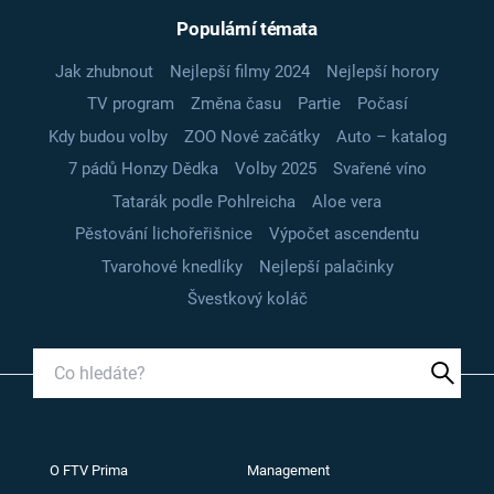
Populární témata
Jak zhubnout
Nejlepší filmy 2024
Nejlepší horory
TV program
Změna času
Partie
Počasí
Kdy budou volby
ZOO Nové začátky
Auto – katalog
7 pádů Honzy Dědka
Volby 2025
Svařené víno
Tatarák podle Pohlreicha
Aloe vera
Pěstování lichořeřišnice
Výpočet ascendentu
Tvarohové knedlíky
Nejlepší palačinky
Švestkový koláč
O FTV Prima
Management