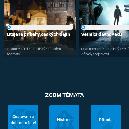
PŘEHRÁT
PŘEHRÁT
Utajené příběhy českých dějin
Vetřelci dávnověku
Dokumentární / Historický / Záhady a
Dokumentární / Historický / Sci-fi
tajemství
Záhady a tajemství
ZOOM TÉMATA
Cestování a
Historie
Příroda
dobrodružství