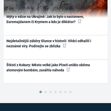
Mýty o válce na Ukrajině: Jak to bylo s nacismem,
Euromajdanem či Krymem a kdo je diktátor?
Nejdetailnější záběry Slunce v historii: Vědci odhalili i
neznámé víry. Podívejte se zblízka
Štěstí z Kokury: Město velké jako Plzeň uniklo oběma
atomovým bombám, zasáhla náhoda