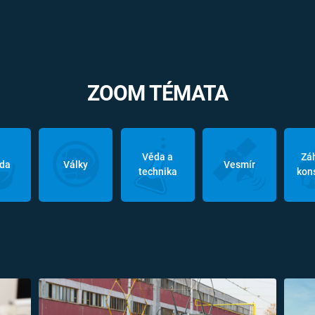
ZOOM TÉMATA
Věda a
Zá
oda
Války
Vesmír
technika
kon