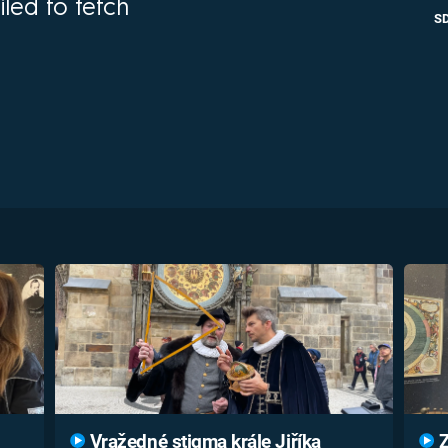
iled to fetch
FILMY VERS
S
REALITA
UFO A
MIMOZEMŠŤANÉ
HORORY VE
REALITA
UTAJENÉ PŘÍBĚHY
ČESKÝCH DĚJIN
OPTICKÉ ILU
KLAMY
ALTERNATIVNÍ
HISTORIE
Vražedné stigma krále Jiříka
Z