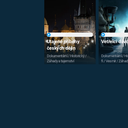
PŘEHRÁT
PŘEHRÁT
Utajené příběhy
Vetřelci dá
českých dějin
Dokumentární / Historický /
Dokumentární / His
Záhady a tajemství
fi / Vesmír / Záhad