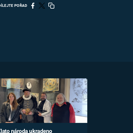
US
DÍLEJTE POŘAD
RSUS
ZE A
lato národa ukradeno