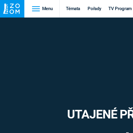
Menu
Témata
Pořady
TV Program
Cestování
Historie
HRADY A ZÁMKY
VIKINGOVÉ
HEDVÁBNÁ STEZKA
EPIDEMIE A
PANDEMIE
PŘÍRODA
STAROVĚKÝ EGYPT
UTAJENÉ PŘÍ
Druhá
Výročí
světová válka