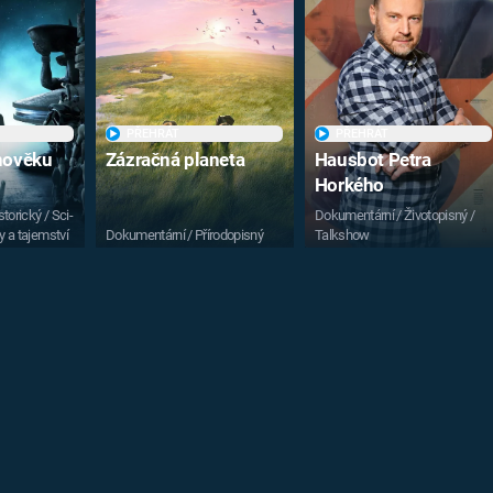
PŘEHRÁT
PŘEHRÁT
vnověku
Zázračná planeta
Hausbot Petra
Horkého
torický / Sci-
Dokumentární / Životopisný /
y a tajemství
Dokumentární / Přírodopisný
Talkshow