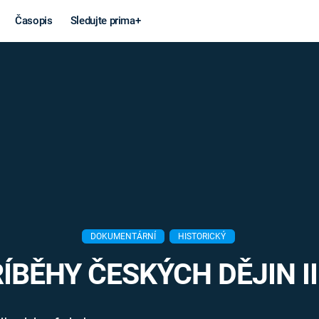
Časopis
Sledujte prima+
Věda a
Války
technika
STUDENÁ V
KORONAVIRUS
VÁLKA VE
VIETNAMU
VESMÍR
VÁLEČNÉ FI
MARS
SERIÁLY
DOKUMENTÁRNÍ
HISTORICKÝ
BĚHY ČESKÝCH DĚJIN II 
Záhady a
Zajímav
konspirace