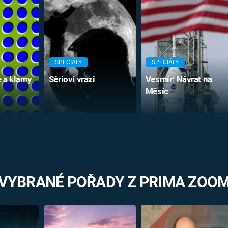
SPECIÁLY
SPECIÁLY
e a klamy
Sérioví vrazi
Vesmír: Návrat na
Měsíc
VYBRANÉ POŘADY Z PRIMA ZOO