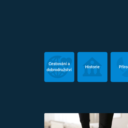
Cestování a
Historie
Přír
dobrodružství