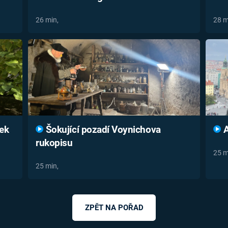
26 min,
28 m
ek
Šokující pozadí Voynichova
A
rukopisu
25 m
25 min,
ZPĚT NA POŘAD