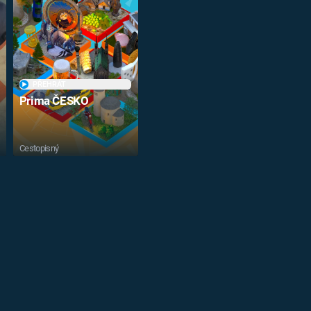
PŘEHRÁT
Prima ČESKO
Cestopisný