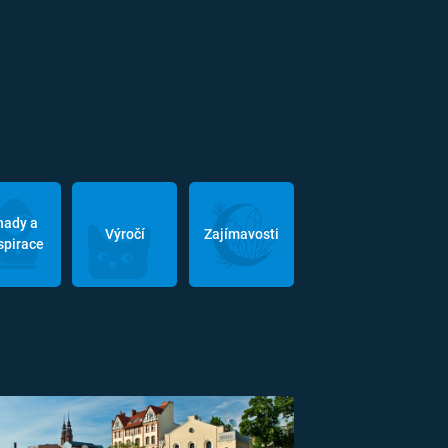
hady a
Výročí
Zajímavosti
spirace