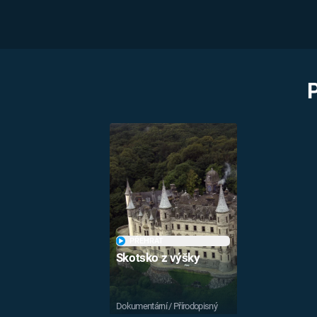
PŘEHRÁT
Skotsko z výšky
Dokumentární / Přírodopisný