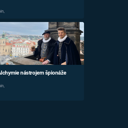
in,
lchymie nástrojem špionáže
in,