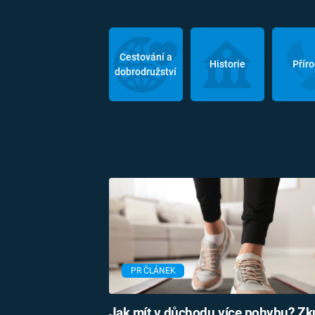
Cestování a
Historie
Přír
dobrodružství
PR ČLÁNEK
Jak mít v důchodu více pohybu? Zk