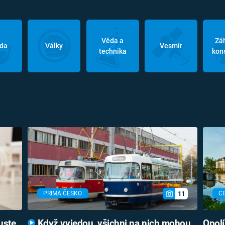
Věda a
Zá
oda
Války
Vesmír
technika
kon
11
PRIMA ČESKO
C
uste
Když vyjedou, všichni na nich mohou
Opolí