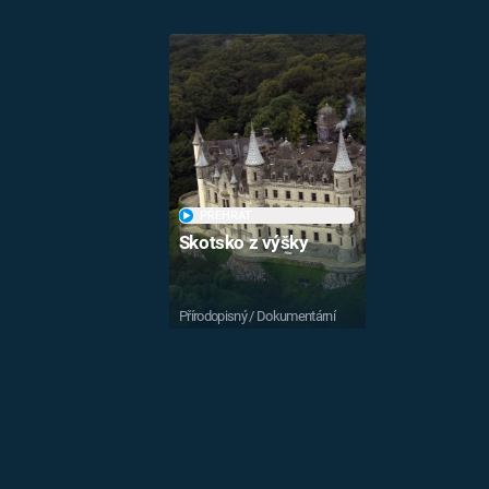
PŘEHRÁT
Skotsko z výšky
Přírodopisný / Dokumentární