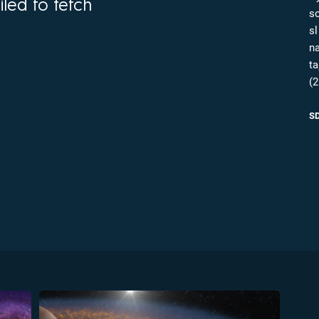
iled to fetch
FILMY VERS
s
REALITA
UFO A
s
MIMOZEMŠŤANÉ
n
HORORY VE
REALITA
t
UTAJENÉ PŘÍBĚHY
(
ČESKÝCH DĚJIN
OPTICKÉ ILU
KLAMY
ALTERNATIVNÍ
S
HISTORIE