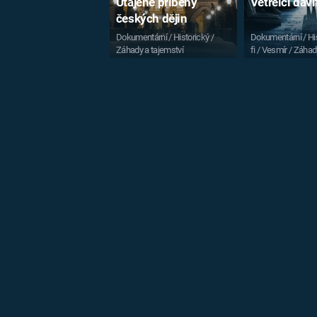
Utajené příběhy
Vetřelci dá
českých dějin
Dokumentární / Historický /
Dokumentární / His
Záhady a tajemství
fi / Vesmír / Záhad