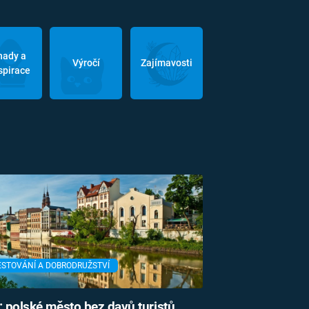
hady a
Výročí
Zajímavosti
spirace
ESTOVÁNÍ A DOBRODRUŽSTVÍ
: polské město bez davů turistů