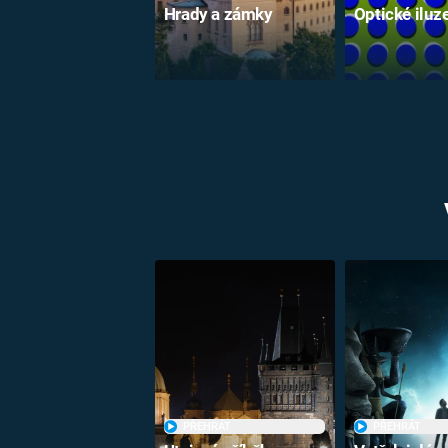
Hrady a zámky
Optické iluz
PŘEHRÁT
PŘEHRÁT