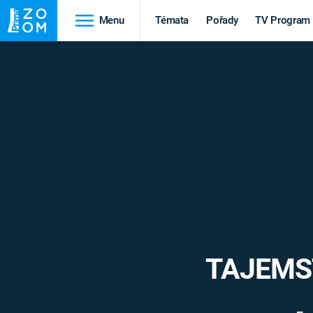
Menu
Témata
Pořady
TV Program
Cestování
Historie
HRADY A ZÁMKY
VIKINGOVÉ
HEDVÁBNÁ STEZKA
EPIDEMIE A
PANDEMIE
PŘÍRODA
STAROVĚKÝ EGYPT
TAJEMST
Druhá
Výročí
světová válka