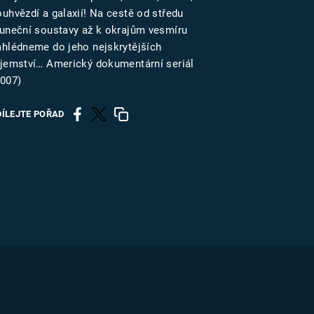
US
ouhvězdí a galaxií! Na cestě od středu
luneční soustavy až k okrajům vesmíru
ahlédneme do jeho nejskrytějších
RSUS
ajemství… Americký dokumentární seriál
2007)
ZE A
DÍLEJTE POŘAD