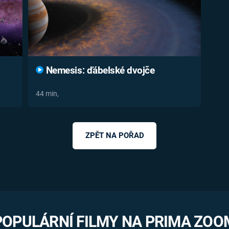
Nemesis: ďábelské dvojče
44 min,
ZPĚT NA POŘAD
POPULÁRNÍ FILMY NA PRIMA ZOO