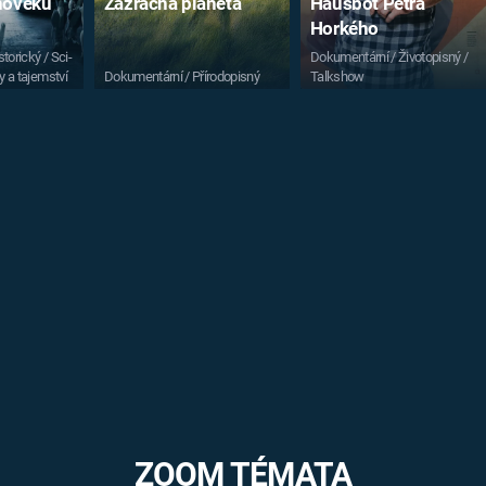
vnověku
Zázračná planeta
Hausbot Petra
Horkého
torický / Sci-
Dokumentární / Životopisný /
y a tajemství
Dokumentární / Přírodopisný
Talkshow
ZOOM TÉMATA