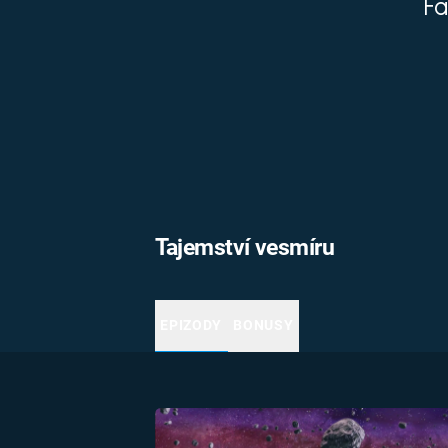
Fa
MARIE TEREZIE
ADOLF HITLER
NAPOLEON
BONAPARTE
ATENTÁT NA
REINHARDA
BRITSKÁ
HEYDRICHA
KRÁLOVSKÁ
RODINA
PRVNÍ SVĚTOVÁ
VÁLKA
Tajemství vesmíru
EPIZODY
BONUSY