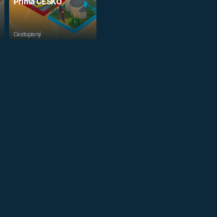
Prima ČESKO
Cestopisný