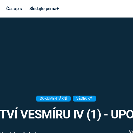
Časopis
Sledujte prima+
Věda a
Války
technika
STUDENÁ V
KORONAVIRUS
VÁLKA VE
VIETNAMU
VESMÍR
VÁLEČNÉ FI
MARS
SERIÁLY
DOKUMENTÁRNÍ
VĚDECKÝ
VÍ VESMÍRU IV (1) - U
Záhady a
Zajímav
konspirace
V