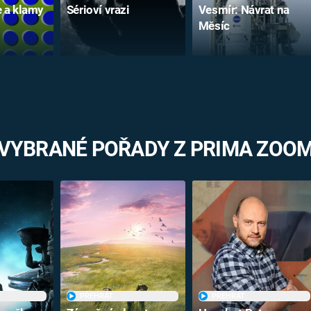
e a klamy
Sérioví vrazi
Vesmír: Návrat na
Měsíc
VYBRANÉ POŘADY Z PRIMA ZOO
PŘEHRÁT
PŘEHRÁT