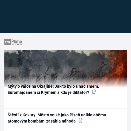
Mýty o válce na Ukrajině: Jak to bylo s nacismem,
Euromajdanem či Krymem a kdo je diktátor?
Štěstí z Kokury: Město velké jako Plzeň uniklo oběma
atomovým bombám, zasáhla náhoda