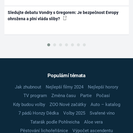
Sledujte debatu Vondry s Gregorem: Je bezpečnost Evropy
ohrožena a plní vláda sliby?
Populární témata
Jak zhubnout
Nejlepší filmy 2024
Nejlepší horory
TV program
Změna času
Partie
Počasí
Kdy budou volby
ZOO Nové začátky
Auto – katalog
7 pádů Honzy Dědka
Volby 2025
Svařené víno
Tatarák podle Pohlreicha
Aloe vera
Pěstování lichořeřišnice
Výpočet ascendentu