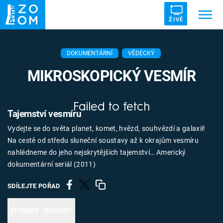
ŽIVĚ
Trendy:
ZRÁDCI
UFO
DRUHÁ SVĚTOVÁ VÁLKA
DOKUMENTÁRNÍ
VĚDECKÝ
ZÁHADY
VETŘELCI DÁVNOVĚKU
MIKROSKOPICKÝ VESMÍR
Failed to fetch
Tajemství vesmíru
Vydejte se do světa planet, komet, hvězd, souhvězdí a galaxií!
Témata
Na cestě od středu sluneční soustavy až k okrajům vesmíru
nahlédneme do jeho nejskrytějších tajemství… Americký
Témata
dokumentární seriál (2011)
Pořady
SDÍLEJTE POŘAD
TV Program
EPIZODY
BONUSY