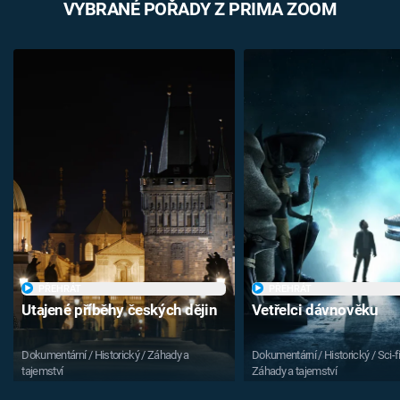
VYBRANÉ POŘADY Z PRIMA ZOOM
PŘEHRÁT
PŘEHRÁT
Utajené příběhy českých dějin
Vetřelci dávnověku
Dokumentární / Historický / Záhady a
Dokumentární / Historický / Sci-fi
tajemství
Záhady a tajemství