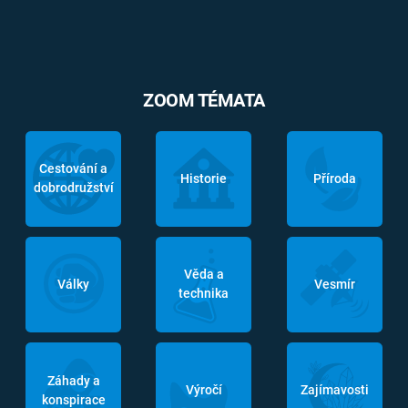
ZOOM TÉMATA
Cestování a
Historie
Příroda
dobrodružství
Věda a
Války
Vesmír
technika
Záhady a
Výročí
Zajímavosti
konspirace