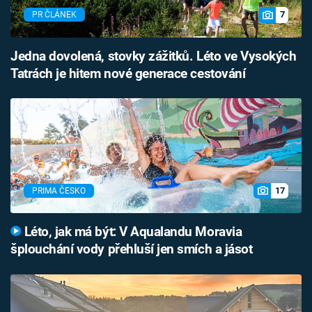
7
PR ČLÁNEK
Jedna dovolená, stovky zážitků. Léto ve Vysokých
Tatrách je hitem nové generace cestování
17
PRIMA ČESKO
Léto, jak má být: V Aqualandu Moravia
šplouchání vody přehluší jen smích a jásot