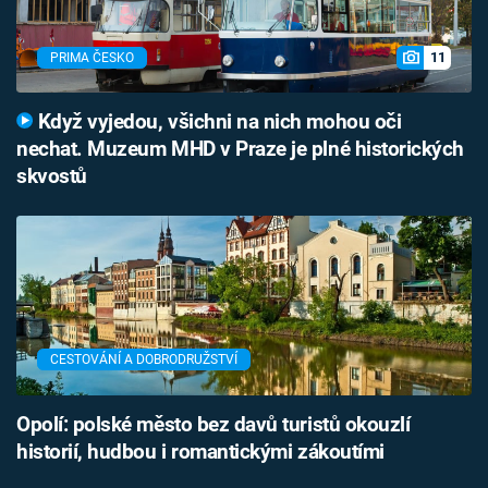
11
PRIMA ČESKO
Když vyjedou, všichni na nich mohou oči
nechat. Muzeum MHD v Praze je plné historických
skvostů
CESTOVÁNÍ A DOBRODRUŽSTVÍ
Opolí: polské město bez davů turistů okouzlí
historií, hudbou i romantickými zákoutími