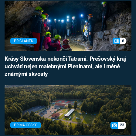
8
PR ČLÁNEK
Krásy Slovenska nekončí Tatrami. Prešovský kraj
uchvátí nejen malebnými Pieninami, ale i méně
známými skvosty
23
PRIMA ČESKO