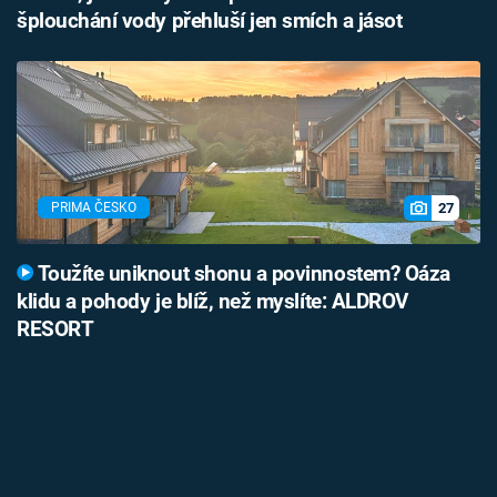
šplouchání vody přehluší jen smích a jásot
27
PRIMA ČESKO
Toužíte uniknout shonu a povinnostem? Oáza
klidu a pohody je blíž, než myslíte: ALDROV
RESORT