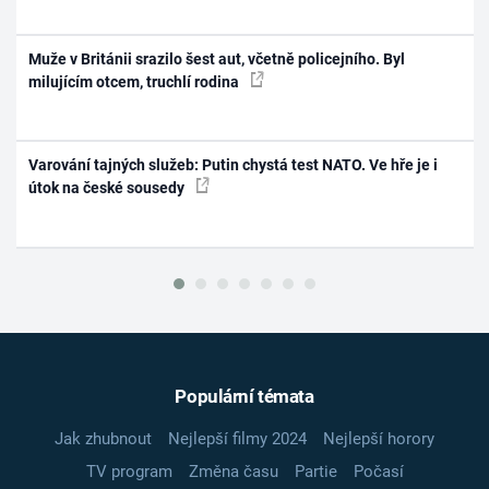
Muže v Británii srazilo šest aut, včetně policejního. Byl
milujícím otcem, truchlí rodina
Varování tajných služeb: Putin chystá test NATO. Ve hře je i
útok na české sousedy
Populární témata
Jak zhubnout
Nejlepší filmy 2024
Nejlepší horory
TV program
Změna času
Partie
Počasí