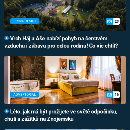
23
PRIMA ČESKO
Vrch Háj u Aše nabízí pohyb na čerstvém
vzduchu i zábavu pro celou rodinu! Co víc chtít?
16
ADVERTORIÁL
Léto, jak má být prožijete ve světě odpočinku,
chutí a zážitků na Znojemsku