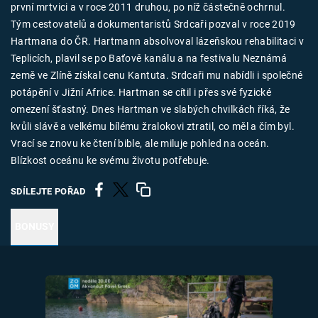
první mrtvici a v roce 2011 druhou, po níž částečně ochrnul.
Tým cestovatelů a dokumentaristů Srdcaři pozval v roce 2019
Hartmana do ČR. Hartmann absolvoval lázeňskou rehabilitaci v
Teplicích, plavil se po Baťově kanálu a na festivalu Neznámá
země ve Zlíně získal cenu Kantuta. Srdcaři mu nabídli i společné
potápění v Jižní Africe. Hartman se cítil i přes své fyzické
omezení šťastný. Dnes Hartman ve slabých chvilkách říká, že
kvůli slávě a velkému bílému žralokovi ztratil, co měl a čím byl.
Vrací se znovu ke čtení bible, ale miluje pohled na oceán.
Blízkost oceánu ke svému životu potřebuje.
SDÍLEJTE POŘAD
BONUSY