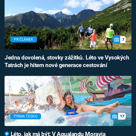
7
PR ČLÁNEK
Jedna dovolená, stovky zážitků. Léto ve Vysokých
Tatrách je hitem nové generace cestování
17
PRIMA ČESKO
Léto, jak má být: V Aqualandu Moravia