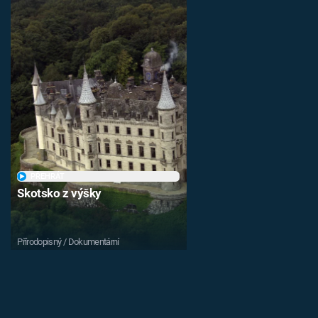
PŘEHRÁT
Skotsko z výšky
Přírodopisný / Dokumentární