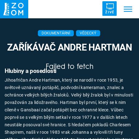
ŽIVĚ
Trendy:
ZRÁDCI
UFO
DRUHÁ SVĚTOVÁ VÁLKA
DOKUMENTÁRNÍ
VĚDECKÝ
ZÁHADY
VETŘELCI DÁVNOVĚKU
ZAŘÍKÁVAČ ANDRE HARTMAN
Failed to fetch
Hlubiny a posedlosti
Jihoafričan Andre Hartman, který se narodil v roce 1953, je
Témata
světově uznávaný potápěč, podvodní kameraman, znalec a
ochránce velkých bílých žraloků. Velký bílý žralok byl v minulosti
Témata
považován za lidožravého. Hartman byl první, který se k nim
cíleně v Gansbaai začal potápět bez ochranné klece. Vůbec
Pořady
poprvé se s velkým bílým setkal v roce 1977 a v dalších letech
neustále posouval své hranice. S hledačem pokladů Charlesem
TV Program
Shapirem, našli v roce 1983 vrak Johanna a vylovili tři tuny