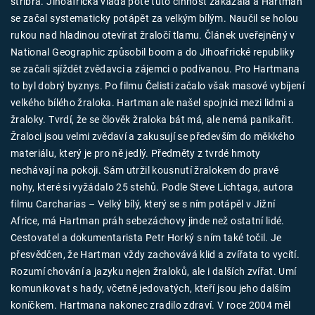
stříbra. Jihoafrická vláda poté tuto činnost zakázala a Hartman
Časopis
se začal systematicky potápět za velkým bílým. Naučil se holou
rukou nad hladinou otevírat žraločí tlamu. Článek uveřejněný v
Sledujte prima+
National Geographic způsobil boom a do Jihoafrické republiky
se začali sjíždět zvědavci a zájemci o podívanou. Pro Hartmana
to byl dobrý byznys. Po filmu Čelisti začalo však masové vybíjení
Přihlášení
velkého bílého žraloka. Hartman ale našel spojnici mezi lidmi a
žraloky. Tvrdí, že se člověk žraloka bát má, ale nemá panikařit.
Žraloci jsou velmi zvědaví a zakusují se především do měkkého
Sledujte nás
materiálu, který je pro ně jedlý. Předměty z tvrdé hmoty
nechávají na pokoji. Sám utržil kousnutí žralokem do pravé
nohy, které si vyžádalo 25 stehů. Podle Steve Lichtaga, autora
filmu Carcharias – Velký bílý, který se s ním potápěl v Jižní
Africe, má Hartman práh sebezáchovy jinde než ostatní lidé.
Cestovatel a dokumentarista Petr Horký s ním také točil. Je
přesvědčen, že Hartman vždy zachovává klid a zvířata to vycítí.
Rozumí chování a jazyku nejen žraloků, ale i dalších zvířat. Umí
komunikovat s hady, včetně jedovatých, kteří jsou jeho dalším
koníčkem. Hartmana nakonec zradilo zdraví. V roce 2004 měl