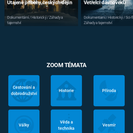
Utajené příběhy českých dějin
Vetřelci dávnověku
Dokumentární / Historický / Záhady a
Dokumentární / Historický / Sci-fi
tajemství
Záhady a tajemství
ZOOM TÉMATA
Cestování a
Historie
Příroda
dobrodružství
Věda a
Války
Vesmír
technika