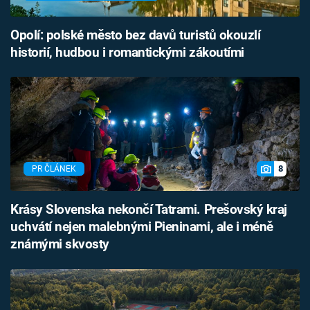
Opolí: polské město bez davů turistů okouzlí
historií, hudbou i romantickými zákoutími
8
PR ČLÁNEK
Krásy Slovenska nekončí Tatrami. Prešovský kraj
uchvátí nejen malebnými Pieninami, ale i méně
známými skvosty