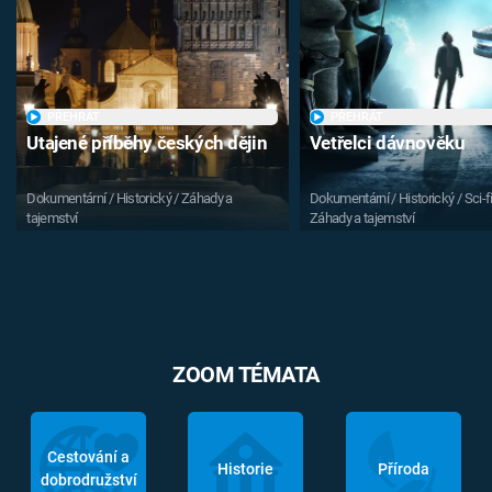
PŘEHRÁT
PŘEHRÁT
Utajené příběhy českých dějin
Vetřelci dávnověku
Dokumentární / Historický / Záhady a
Dokumentární / Historický / Sci-fi
tajemství
Záhady a tajemství
ZOOM TÉMATA
Cestování a
Historie
Příroda
dobrodružství