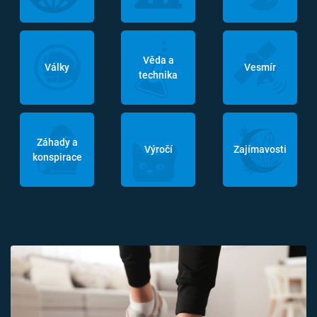
Věda a
Války
Vesmír
technika
Záhady a
Výročí
Zajímavosti
konspirace