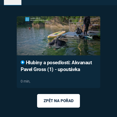
Časopis
Sledujte prima+
Přihlášení
Sledujte nás
Hlubiny a posedlosti: Akvanaut
Pavel Gross (1) - upoutávka
0 min,
ZPĚT NA POŘAD