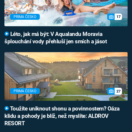
17
PRIMA ČESKO
Léto, jak má být: V Aqualandu Moravia
šplouchání vody přehluší jen smích a jásot
27
PRIMA ČESKO
Toužíte uniknout shonu a povinnostem? Oáza
klidu a pohody je blíž, než myslíte: ALDROV
RESORT