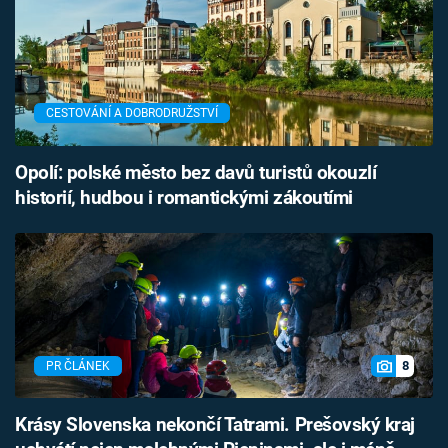
CESTOVÁNÍ A DOBRODRUŽSTVÍ
Opolí: polské město bez davů turistů okouzlí
historií, hudbou i romantickými zákoutími
8
PR ČLÁNEK
Krásy Slovenska nekončí Tatrami. Prešovský kraj