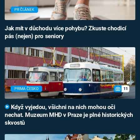
PR ČLÁNEK
Jak mít v důchodu více pohybu? Zkuste chodicí
pás (nejen) pro seniory
11
PRIMA ČESKO
Když vyjedou, všichni na nich mohou oči
nechat. Muzeum MHD v Praze je plné historických
skvostů