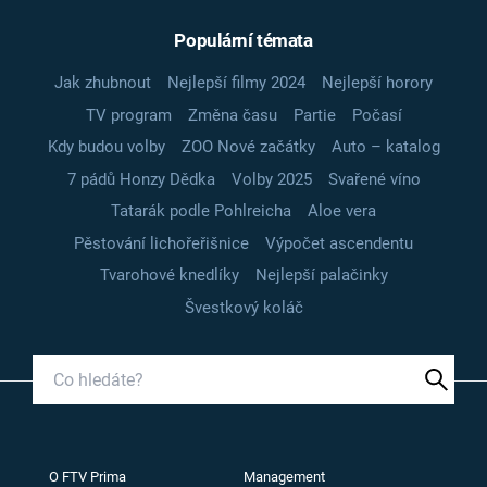
Populární témata
Jak zhubnout
Nejlepší filmy 2024
Nejlepší horory
TV program
Změna času
Partie
Počasí
Kdy budou volby
ZOO Nové začátky
Auto – katalog
7 pádů Honzy Dědka
Volby 2025
Svařené víno
Tatarák podle Pohlreicha
Aloe vera
Pěstování lichořeřišnice
Výpočet ascendentu
Tvarohové knedlíky
Nejlepší palačinky
Švestkový koláč
O FTV Prima
Management