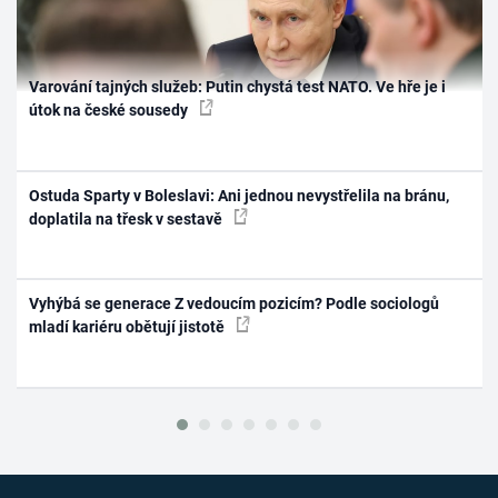
Varování tajných služeb: Putin chystá test NATO. Ve hře je i
útok na české sousedy
Ostuda Sparty v Boleslavi: Ani jednou nevystřelila na bránu,
doplatila na třesk v sestavě
Vyhýbá se generace Z vedoucím pozicím? Podle sociologů
mladí kariéru obětují jistotě