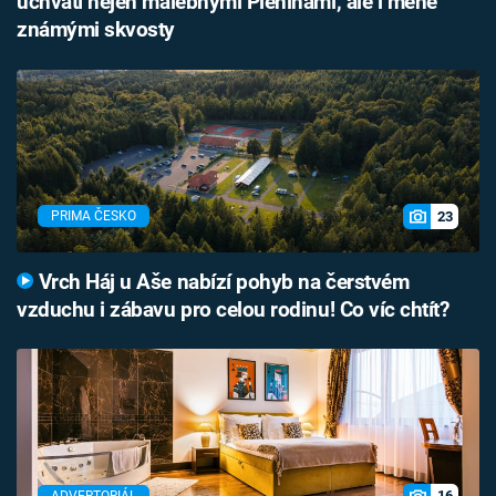
uchvátí nejen malebnými Pieninami, ale i méně
známými skvosty
23
PRIMA ČESKO
Vrch Háj u Aše nabízí pohyb na čerstvém
vzduchu i zábavu pro celou rodinu! Co víc chtít?
16
ADVERTORIÁL