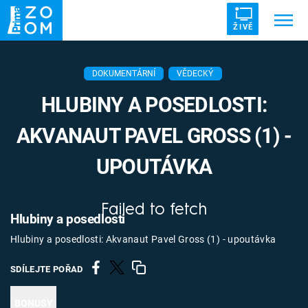
ŽIVĚ
Trendy:
ZRÁDCI
UFO
DRUHÁ SVĚTOVÁ VÁLKA
DOKUMENTÁRNÍ
VĚDECKÝ
ZÁHADY
VETŘELCI DÁVNOVĚKU
HLUBINY A POSEDLOSTI:
AKVANAUT PAVEL GROSS (1) -
UPOUTÁVKA
Témata
Failed to fetch
Témata
Hlubiny a posedlosti
Hlubiny a posedlosti: Akvanaut Pavel Gross (1) - upoutávka
Pořady
SDÍLEJTE POŘAD
TV Program
BONUSY