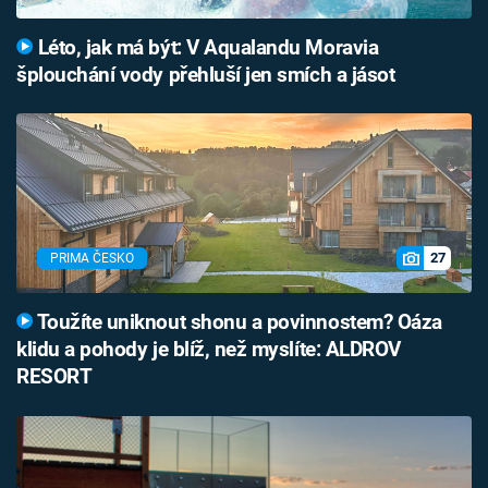
Léto, jak má být: V Aqualandu Moravia
šplouchání vody přehluší jen smích a jásot
27
PRIMA ČESKO
Toužíte uniknout shonu a povinnostem? Oáza
klidu a pohody je blíž, než myslíte: ALDROV
RESORT