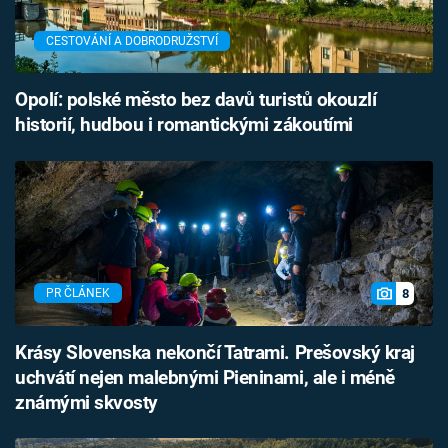
CESTOVÁNÍ A DOBRODRUŽSTVÍ
Opolí: polské město bez davů turistů okouzlí
historií, hudbou i romantickými zákoutími
8
PR ČLÁNEK
Krásy Slovenska nekončí Tatrami. Prešovský kraj
uchvátí nejen malebnými Pieninami, ale i méně
známými skvosty