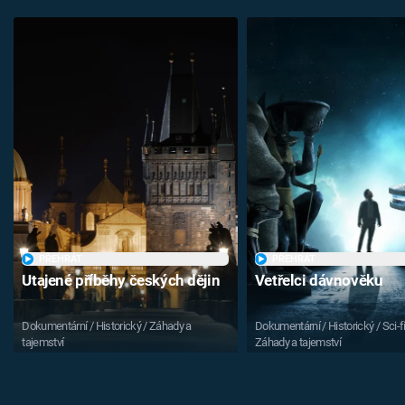
PŘEHRÁT
PŘEHRÁT
Utajené příběhy českých dějin
Vetřelci dávnověku
Dokumentární / Historický / Záhady a
Dokumentární / Historický / Sci-fi
tajemství
Záhady a tajemství