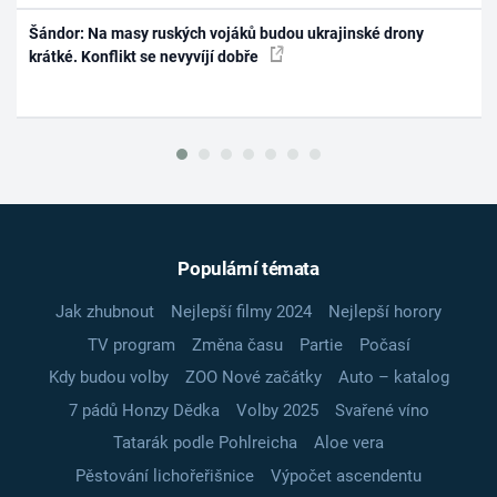
Šándor: Na masy ruských vojáků budou ukrajinské drony
krátké. Konflikt se nevyvíjí dobře
Populární témata
Jak zhubnout
Nejlepší filmy 2024
Nejlepší horory
TV program
Změna času
Partie
Počasí
Kdy budou volby
ZOO Nové začátky
Auto – katalog
7 pádů Honzy Dědka
Volby 2025
Svařené víno
Tatarák podle Pohlreicha
Aloe vera
Pěstování lichořeřišnice
Výpočet ascendentu