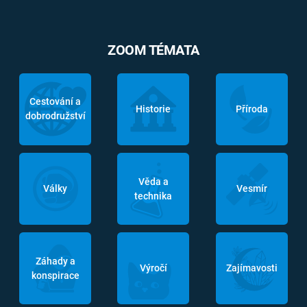
ZOOM TÉMATA
Cestování a
Historie
Příroda
dobrodružství
Věda a
Války
Vesmír
technika
Záhady a
Výročí
Zajímavosti
konspirace