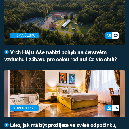
23
PRIMA ČESKO
Vrch Háj u Aše nabízí pohyb na čerstvém
vzduchu i zábavu pro celou rodinu! Co víc chtít?
16
ADVERTORIÁL
Léto, jak má být prožijete ve světě odpočinku,