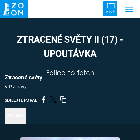
ŽIVĚ
Trendy:
ZRÁDCI
UFO
DRUHÁ SVĚTOVÁ VÁLKA
ZTRACENÉ SVĚTY II (17) -
ZÁHADY
VETŘELCI DÁVNOVĚKU
UPOUTÁVKA
Failed to fetch
Ztracené světy
Témata
VIP zprávy
Témata
SDÍLEJTE POŘAD
Pořady
BONUSY
TV Program