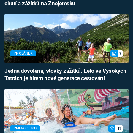
chutí a zážitků na Znojemsku
7
PR ČLÁNEK
Jedna dovolená, stovky zážitků. Léto ve Vysokých
Tatrách je hitem nové generace cestování
17
PRIMA ČESKO