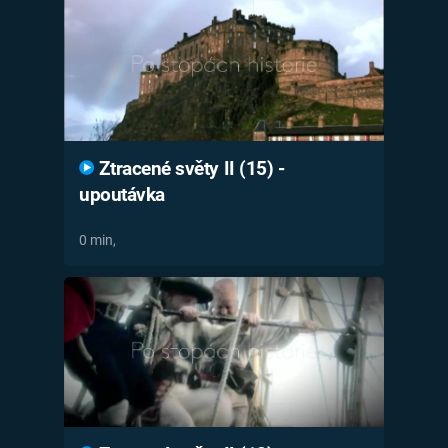
Časopis
Sledujte prima+
Přihlášení
Ztracené světy II (15) -
upoutávka
Sledujte nás
0 min,