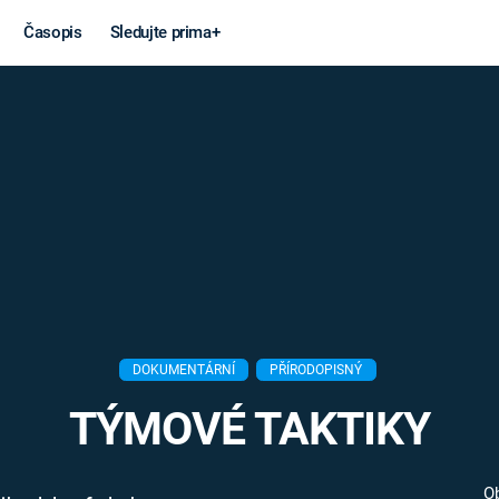
Časopis
Sledujte prima+
Věda a
Války
technika
STUDENÁ V
KORONAVIRUS
VÁLKA VE
VIETNAMU
VESMÍR
VÁLEČNÉ FI
MARS
SERIÁLY
DOKUMENTÁRNÍ
PŘÍRODOPISNÝ
TÝMOVÉ TAKTIKY
Záhady a
Zajímav
konspirace
O