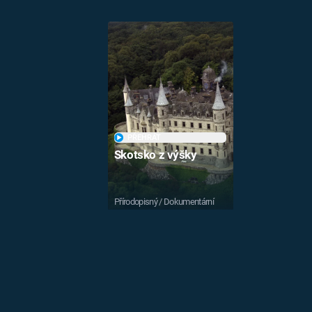
PŘEHRÁT
Skotsko z výšky
Přírodopisný / Dokumentární