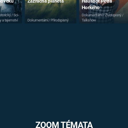
vnověku
Zázračná planeta
Hausbot Petra
Horkého
torický / Sci-
Dokumentární / Životopisný /
y a tajemství
Dokumentární / Přírodopisný
Talkshow
ZOOM TÉMATA