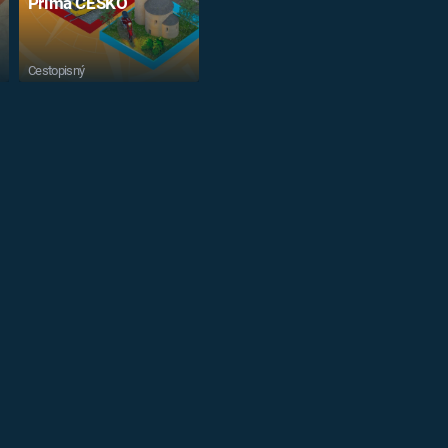
Prima ČESKO
Cestopisný