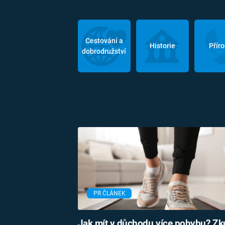
Cestování a
Historie
Přír
dobrodružství
PR ČLÁNEK
Jak mít v důchodu více pohybu? Zk