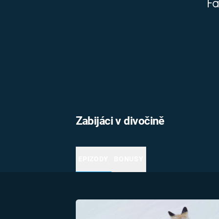
Fa
MARIE TEREZIE
ADOLF HITLER
NAPOLEON
BONAPARTE
ATENTÁT NA
REINHARDA
BRITSKÁ
HEYDRICHA
KRÁLOVSKÁ
RODINA
PRVNÍ SVĚTOVÁ
VÁLKA
Zabijáci v divočině
EPIZODY
BONUSY