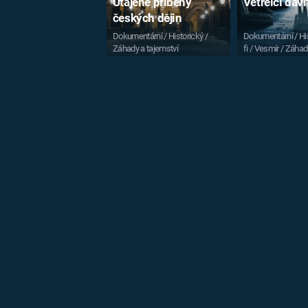
Utajené příběhy
Vetřelci dá
českých dějin
Dokumentární / Historický /
Dokumentární / His
Záhady a tajemství
fi / Vesmír / Záhad