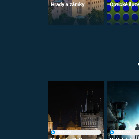
Hrady a zámky
Optické iluz
PŘEHRÁT
PŘEHRÁT