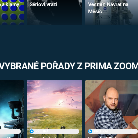
e a klamy
Sérioví vrazi
Vesmír: Návrat na
Měsíc
VYBRANÉ POŘADY Z PRIMA ZOO
PŘEHRÁT
PŘEHRÁT