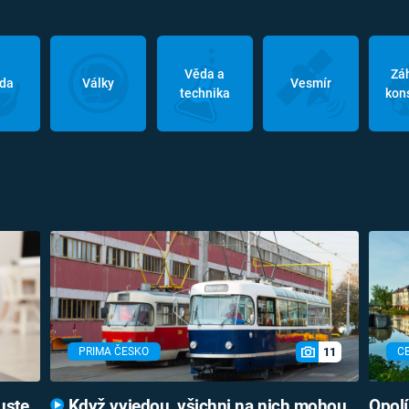
Věda a
Zá
oda
Války
Vesmír
technika
kon
11
PRIMA ČESKO
C
uste
Když vyjedou, všichni na nich mohou
Opolí