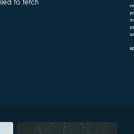
iled to fetch
FILMY VERS
n
REALITA
UFO A
p
MIMOZEMŠŤANÉ
m
HORORY VE
REALITA
p
UTAJENÉ PŘÍBĚHY
se
ČESKÝCH DĚJIN
OPTICKÉ ILU
KLAMY
ALTERNATIVNÍ
S
HISTORIE