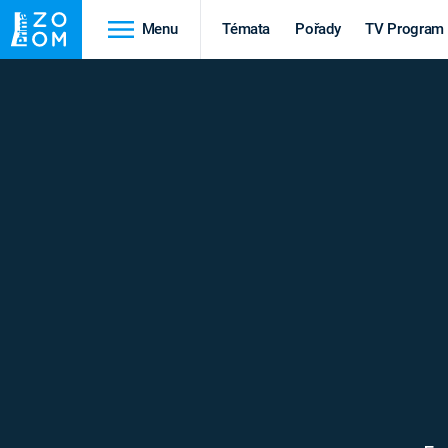
Menu
Témata
Pořady
TV Program
Cestování
Historie
HRADY A ZÁMKY
VIKINGOVÉ
HEDVÁBNÁ STEZKA
EPIDEMIE A
PANDEMIE
PŘÍRODA
STAROVĚKÝ EGYPT
Druhá
Výročí
světová válka