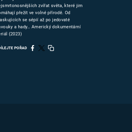
US
ejsmrtonosnějších zvířat světa, které jim
omáhají přežít ve volné přírodě. Od
askujících se sépií až po jedovaté
RSUS
avouky a hady… Americký dokumentární
riál (2023)
ZE A
DÍLEJTE POŘAD