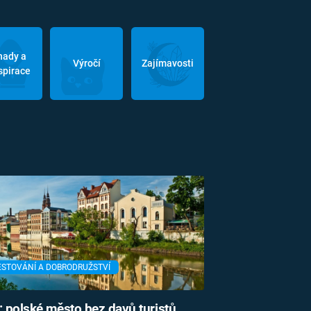
hady a
Výročí
Zajímavosti
spirace
ESTOVÁNÍ A DOBRODRUŽSTVÍ
: polské město bez davů turistů