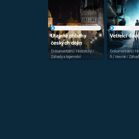
PŘEHRÁT
PŘEHRÁT
Utajené příběhy
Vetřelci dá
českých dějin
Dokumentární / Historický /
Dokumentární / His
Záhady a tajemství
fi / Vesmír / Záhad