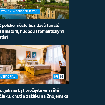
ESTOVÁNÍ A DOBRODRUŽSTVÍ
: polské město bez davů turistů
lí historií, hudbou i romantickými
utími
16
DVERTORIÁL
o, jak má být prožijete ve světě
inku, chutí a zážitků na Znojemsku