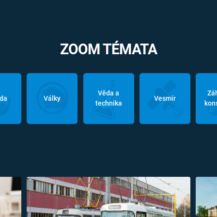
ZOOM TÉMATA
Věda a
Zá
oda
Války
Vesmír
technika
kon