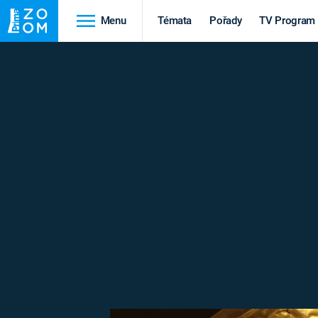
Menu
Témata
Pořady
TV Program
Cestování
Historie
HRADY A ZÁMKY
VIKINGOVÉ
HEDVÁBNÁ STEZKA
EPIDEMIE A
PANDEMIE
PŘÍRODA
STAROVĚKÝ EGYPT
Druhá
Výročí
světová válka