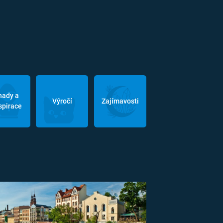
hady a
Výročí
Zajímavosti
spirace