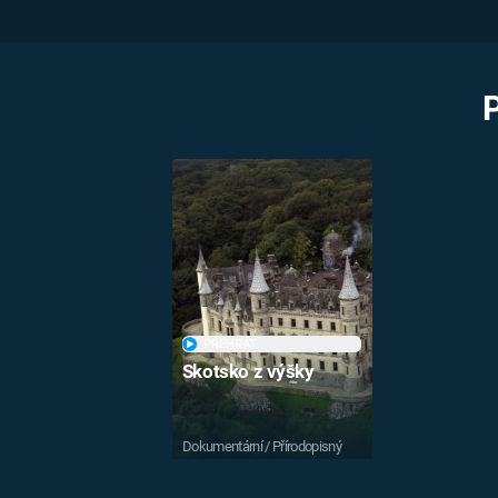
PŘEHRÁT
Skotsko z výšky
Dokumentární / Přírodopisný