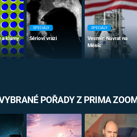
SPECIÁLY
SPECIÁLY
e a klamy
Sérioví vrazi
Vesmír: Návrat na
Měsíc
VYBRANÉ POŘADY Z PRIMA ZOO