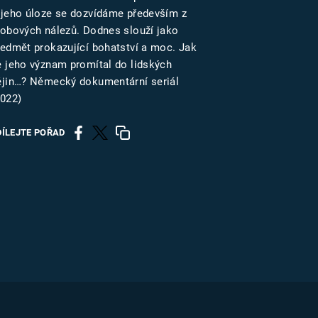
US
 jeho úloze se dozvídáme především z
robových nálezů. Dodnes slouží jako
ředmět prokazující bohatství a moc. Jak
RSUS
e jeho význam promítal do lidských
ějin…? Německý dokumentární seriál
ZE A
2022)
DÍLEJTE POŘAD