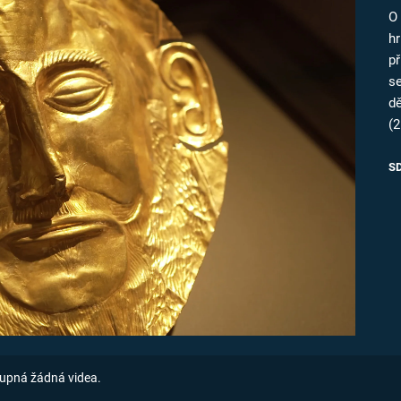
FILMY VERS
O
REALITA
UFO A
h
MIMOZEMŠŤANÉ
p
HORORY VE
REALITA
s
UTAJENÉ PŘÍBĚHY
d
ČESKÝCH DĚJIN
OPTICKÉ ILU
(
KLAMY
ALTERNATIVNÍ
HISTORIE
S
upná žádná videa.