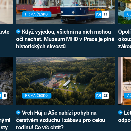
11
PRIMA ČESKO
C
uste
Když vyjedou, všichni na nich mohou
Opolí
oči nechat. Muzeum MHD v Praze je plné
okouz
historických skvostů
záko
8
23
PRIMA ČESKO
A
Vrch Háj u Aše nabízí pohyb na
Lét
bnými
čerstvém vzduchu i zábavu pro celou
odpoč
osty
rodinu! Co víc chtít?