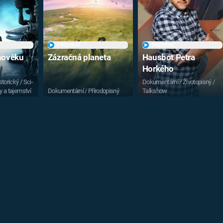
PŘEHRÁT
PŘEHRÁT
vnověku
Zázračná planeta
Hausbot Petra
Horkého
torický / Sci-
Dokumentární / Životopisný /
y a tajemství
Dokumentární / Přírodopisný
Talkshow