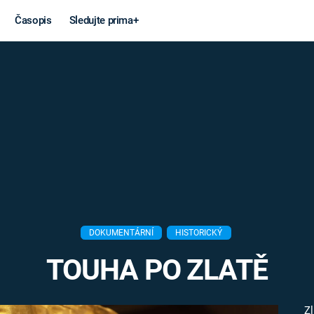
Časopis
Sledujte prima+
Věda a
Války
technika
STUDENÁ V
KORONAVIRUS
VÁLKA VE
VIETNAMU
VESMÍR
VÁLEČNÉ FI
MARS
SERIÁLY
DOKUMENTÁRNÍ
HISTORICKÝ
TOUHA PO ZLATĚ
Záhady a
Zajímav
konspirace
Z