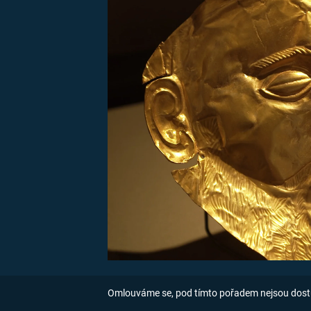
MARIE TEREZIE
ADOLF HITLER
NAPOLEON
BONAPARTE
ATENTÁT NA
REINHARDA
BRITSKÁ
HEYDRICHA
KRÁLOVSKÁ
RODINA
PRVNÍ SVĚTOVÁ
VÁLKA
Omlouváme se, pod tímto pořadem nejsou dost