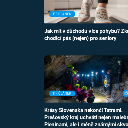
PR ČLÁNEK
Jak mít v důchodu více pohybu? Zk
chodicí pás (nejen) pro seniory
PR ČLÁNEK
Krásy Slovenska nekončí Tatrami.
Prešovský kraj uchvátí nejen male
Pieninami, ale i méně známými skv