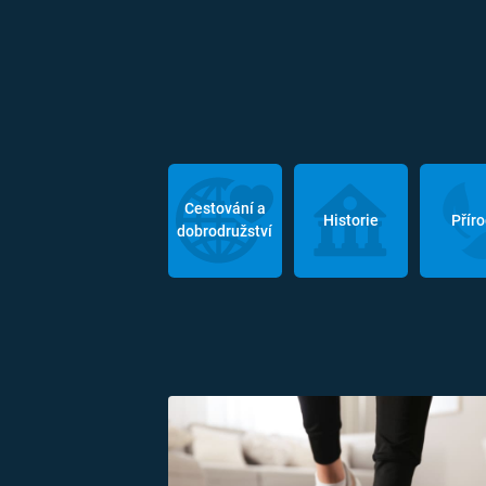
Cestování a
Historie
Přír
dobrodružství