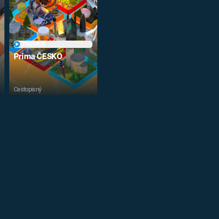
PŘEHRÁT
Prima ČESKO
Cestopisný