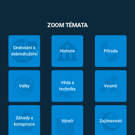
ZOOM TÉMATA
Cestování a
Historie
Příroda
dobrodružství
Věda a
Války
Vesmír
technika
Záhady a
Výročí
Zajímavosti
konspirace