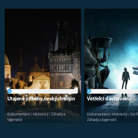
PŘEHRÁT
PŘEHRÁT
Utajené příběhy českých dějin
Vetřelci dávnověku
Dokumentární / Historický / Záhady a
Dokumentární / Historický / Sci-fi
tajemství
Záhady a tajemství