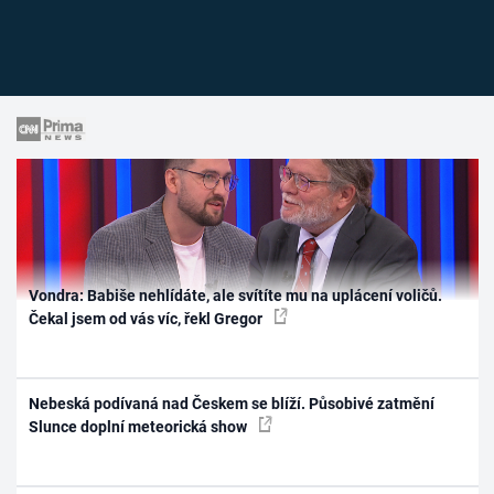
Vondra: Babiše nehlídáte, ale svítíte mu na uplácení voličů.
Čekal jsem od vás víc, řekl Gregor
Nebeská podívaná nad Českem se blíží. Působivé zatmění
Slunce doplní meteorická show