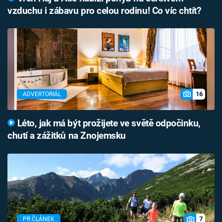
vzduchu i zábavu pro celou rodinu! Co víc chtít?
16
ADVERTORIÁL
Léto, jak má být prožijete ve světě odpočinku,
chutí a zážitků na Znojemsku
7
PR ČLÁNEK