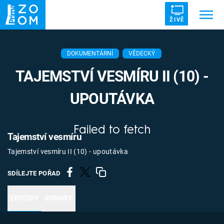
ŽIVĚ
Trendy:
ZRÁDCI
UFO
DRUHÁ SVĚTOVÁ VÁLKA
DOKUMENTÁRNÍ
VĚDECKÝ
ZÁHADY
VETŘELCI DÁVNOVĚKU
TAJEMSTVÍ VESMÍRU II (10) -
UPOUTÁVKA
Failed to fetch
Témata
Tajemství vesmíru
Tajemství vesmíru II (10) - upoutávka
Témata
SDÍLEJTE POŘAD
Pořady
EPIZODY
BONUSY
TV Program