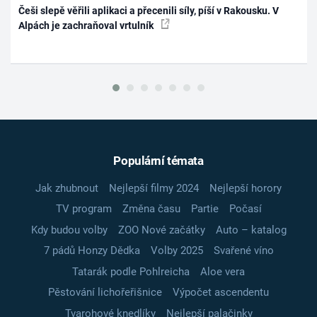
Češi slepě věřili aplikaci a přecenili síly, píší v Rakousku. V
Alpách je zachraňoval vrtulník
Populární témata
Jak zhubnout
Nejlepší filmy 2024
Nejlepší horory
TV program
Změna času
Partie
Počasí
Kdy budou volby
ZOO Nové začátky
Auto – katalog
7 pádů Honzy Dědka
Volby 2025
Svařené víno
Tatarák podle Pohlreicha
Aloe vera
Pěstování lichořeřišnice
Výpočet ascendentu
Tvarohové knedlíky
Nejlepší palačinky