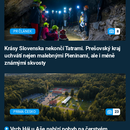
8
PR ČLÁNEK
Krásy Slovenska nekončí Tatrami. Prešovský kraj
uchvátí nejen malebnými Pieninami, ale i méně
známými skvosty
23
PRIMA ČESKO
Vrch Háj u Aše nabízí pohyb na čerstvém