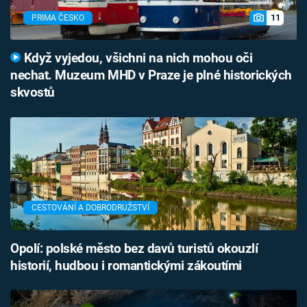
11
PRIMA ČESKO
Když vyjedou, všichni na nich mohou oči
nechat. Muzeum MHD v Praze je plné historických
skvostů
CESTOVÁNÍ A DOBRODRUŽSTVÍ
Opolí: polské město bez davů turistů okouzlí
historií, hudbou i romantickými zákoutími