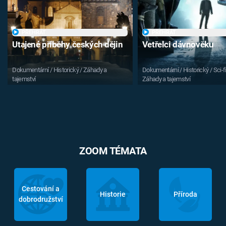
PŘEHRÁT
PŘEHRÁT
Utajené příběhy českých dějin
Vetřelci dávnověku
Dokumentární / Historický / Záhady a
Dokumentární / Historický / Sci-fi
tajemství
Záhady a tajemství
ZOOM TÉMATA
Cestování a
Historie
Příroda
dobrodružství