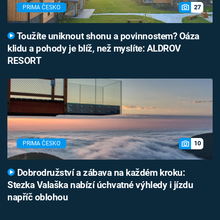
27
PRIMA ČESKO
Toužíte uniknout shonu a povinnostem? Oáza
klidu a pohody je blíž, než myslíte: ALDROV
RESORT
10
PRIMA ČESKO
Dobrodružství a zábava na každém kroku:
Stezka Valaška nabízí úchvatné výhledy i jízdu
napříč oblohou