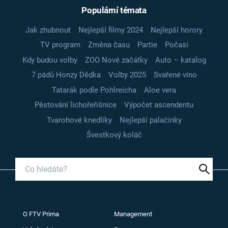
Populární témata
Jak zhubnout
Nejlepší filmy 2024
Nejlepší horory
TV program
Změna času
Partie
Počasí
Kdy budou volby
ZOO Nové začátky
Auto – katalog
7 pádů Honzy Dědka
Volby 2025
Svařené víno
Tatarák podle Pohlreicha
Aloe vera
Pěstování lichořeřišnice
Výpočet ascendentu
Tvarohové knedlíky
Nejlepší palačinky
Švestkový koláč
O FTV Prima
Management