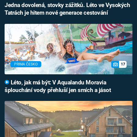
Jedna dovolená, stovky zážitků. Léto ve Vysokých
Tatrách je hitem nové generace cestování
17
PRIMA ČESKO
Léto, jak má být: V Aqualandu Moravia
šplouchání vody přehluší jen smích a jásot