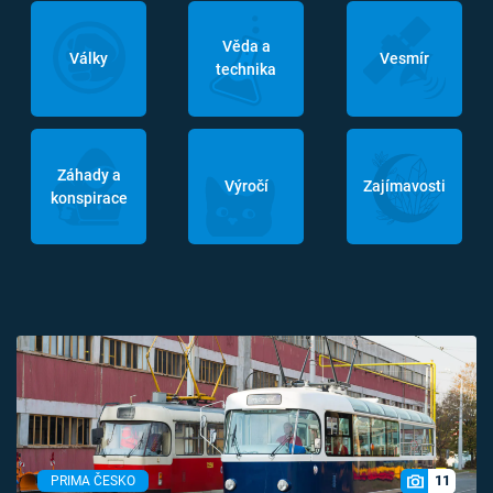
Věda a
Války
Vesmír
technika
Záhady a
Výročí
Zajímavosti
konspirace
11
PRIMA ČESKO