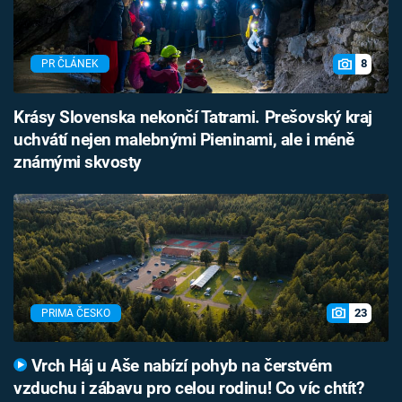
8
PR ČLÁNEK
Krásy Slovenska nekončí Tatrami. Prešovský kraj
uchvátí nejen malebnými Pieninami, ale i méně
známými skvosty
23
PRIMA ČESKO
Vrch Háj u Aše nabízí pohyb na čerstvém
vzduchu i zábavu pro celou rodinu! Co víc chtít?