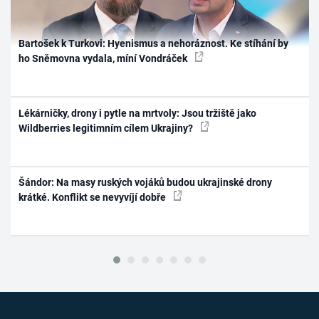
Bartošek k Turkovi: Hyenismus a nehoráznost. Ke stíhání by
ho Sněmovna vydala, míní Vondráček
Lékárničky, drony i pytle na mrtvoly: Jsou tržiště jako
Wildberries legitimním cílem Ukrajiny?
Šándor: Na masy ruských vojáků budou ukrajinské drony
krátké. Konflikt se nevyvíjí dobře