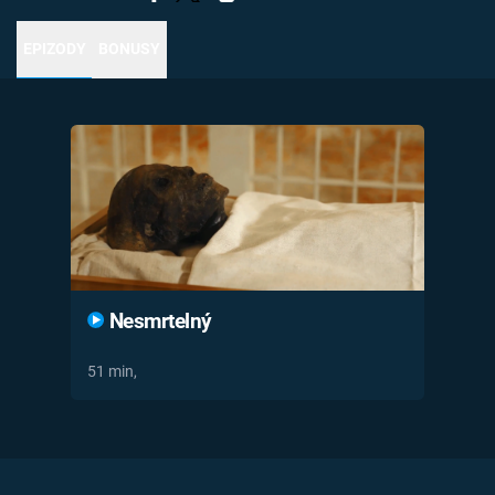
Časopis
EPIZODY
BONUSY
Sledujte prima+
Přihlášení
Sledujte nás
Nesmrtelný
51 min,