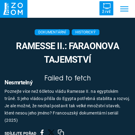
ŽIVĚ
Trendy:
ZRÁDCI
UFO
DRUHÁ SVĚTOVÁ VÁLKA
DOKUMENTÁRNÍ
HISTORICKÝ
ZÁHADY
VETŘELCI DÁVNOVĚKU
RAMESSE II.: FARAONOVA
TAJEMSTVÍ
Failed to fetch
Témata
Nesmrtelný
Poznejte více než 60letou vládu Ramesse II. na egyptském
Témata
trůně. S jeho vládou přišla do Egypta potřebná stabilita a rozvoj.
Je ale možné, že nechal postavit tak velké množství staveb,
Pořady
které nesou jeho jméno? Francouzský dokumentární seriál
(2025)
TV Program
SDÍLEJTE POŘAD