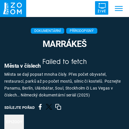
ŽIVĚ
Trendy:
ZRÁDCI
UFO
DRUHÁ SVĚTOVÁ VÁLKA
DOKUMENTÁRNÍ
PŘÍRODOPISNÝ
ZÁHADY
VETŘELCI DÁVNOVĚKU
MARRÁKEŠ
Failed to fetch
Města v číslech
Města se dají popsat mnoha čísly. Přes počet obyvatel,
Témata
restaurací, parků až po počet mostů, silnic či kostelů. Poznejte
Panamu, Berlín, Ulánbátar, Soul, Stockholm či Las Vegas v
Témata
číslech… Německý dokumentární seriál (2025)
Pořady
SDÍLEJTE POŘAD
TV Program
EPIZODY