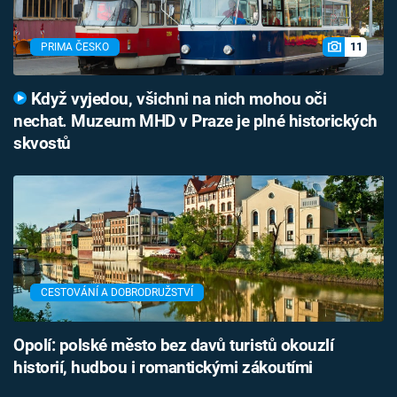
11
PRIMA ČESKO
Když vyjedou, všichni na nich mohou oči
nechat. Muzeum MHD v Praze je plné historických
skvostů
CESTOVÁNÍ A DOBRODRUŽSTVÍ
Opolí: polské město bez davů turistů okouzlí
historií, hudbou i romantickými zákoutími