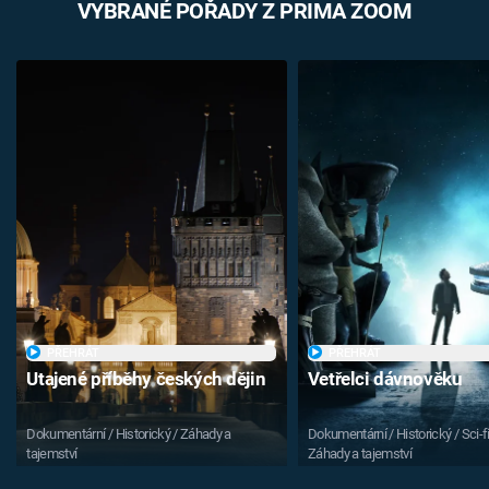
VYBRANÉ POŘADY Z PRIMA ZOOM
PŘEHRÁT
PŘEHRÁT
Utajené příběhy českých dějin
Vetřelci dávnověku
Dokumentární / Historický / Záhady a
Dokumentární / Historický / Sci-fi
tajemství
Záhady a tajemství