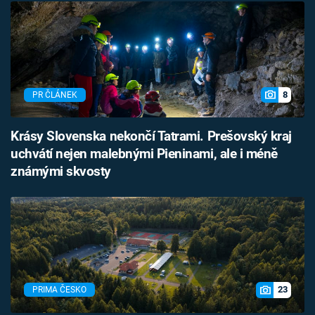
8
PR ČLÁNEK
Krásy Slovenska nekončí Tatrami. Prešovský kraj
uchvátí nejen malebnými Pieninami, ale i méně
známými skvosty
23
PRIMA ČESKO