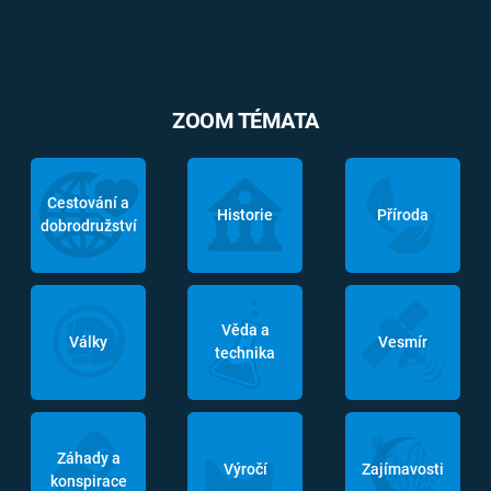
ZOOM TÉMATA
Cestování a
Historie
Příroda
dobrodružství
Věda a
Války
Vesmír
technika
Záhady a
Výročí
Zajímavosti
konspirace