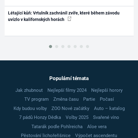
Létající kůň: Vrtulník zachránil zvíře, které během závodu
uvízlo v kalifornských horách
Populární témata
Jak zhubnout
Nejlepší filmy 2024
Nejlepší horory
TV program
Změna času
Partie
Počasí
Kdy budou volby
ZOO Nové začátky
Auto – katalog
7 pádů Honzy Dědka
Volby 2025
Svařené víno
Tatarák podle Pohlreicha
Aloe vera
Pěstování lichořeřišnice
Výpočet ascendentu