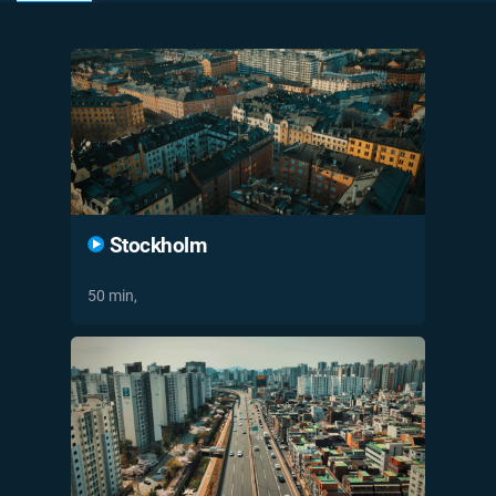
Časopis
Sledujte prima+
Přihlášení
Sledujte nás
Stockholm
50 min,