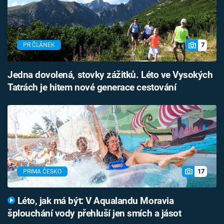
7
PR ČLÁNEK
Jedna dovolená, stovky zážitků. Léto ve Vysokých
Tatrách je hitem nové generace cestování
17
PRIMA ČESKO
Léto, jak má být: V Aqualandu Moravia
šplouchání vody přehluší jen smích a jásot