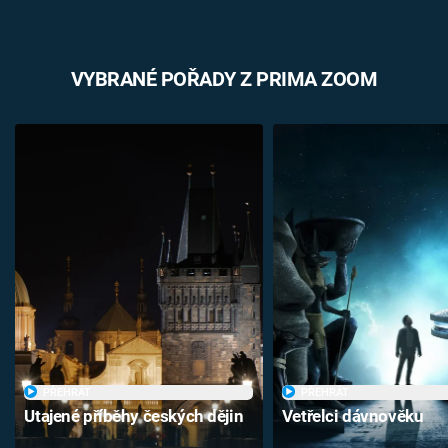
VYBRANÉ POŘADY Z PRIMA ZOOM
PŘEHRÁT
PŘEHRÁT
Utajené příběhy českých dějin
Vetřelci dávnověku