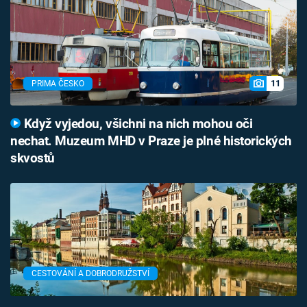
11
PRIMA ČESKO
Když vyjedou, všichni na nich mohou oči
nechat. Muzeum MHD v Praze je plné historických
skvostů
CESTOVÁNÍ A DOBRODRUŽSTVÍ