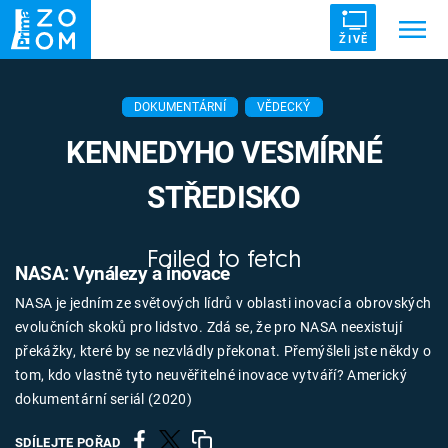
ŽIVĚ
Trendy:
ZRÁDCI
UFO
DRUHÁ SVĚTOVÁ VÁLKA
DOKUMENTÁRNÍ
VĚDECKÝ
ZÁHADY
VETŘELCI DÁVNOVĚKU
KENNEDYHO VESMÍRNÉ
STŘEDISKO
Failed to fetch
Témata
NASA: Vynálezy a inovace
NASA je jedním ze světových lídrů v oblasti inovací a obrovských
Témata
evolučních skoků pro lidstvo. Zdá se, že pro NASA neexistují
překážky, které by se nezvládly překonat. Přemýšleli jste někdy o
Pořady
tom, kdo vlastně tyto neuvěřitelné inovace vytváří? Americký
dokumentární seriál (2020)
TV Program
SDÍLEJTE POŘAD