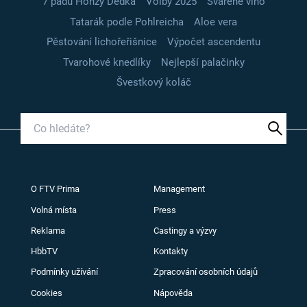
7 pádů Honzy Dědka
Volby 2025
Svařené víno
Tatarák podle Pohlreicha
Aloe vera
Pěstování lichořeřišnice
Výpočet ascendentu
Tvarohové knedlíky
Nejlepší palačinky
Švestkový koláč
O FTV Prima
Management
Volná místa
Press
Reklama
Castingy a výzvy
HbbTV
Kontakty
Podmínky užívání
Zpracování osobních údajů
Cookies
Nápověda