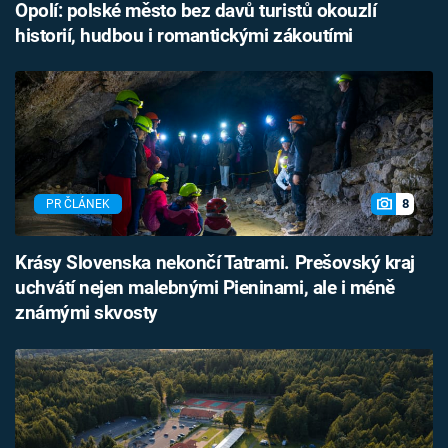
Opolí: polské město bez davů turistů okouzlí
historií, hudbou i romantickými zákoutími
8
PR ČLÁNEK
Krásy Slovenska nekončí Tatrami. Prešovský kraj
uchvátí nejen malebnými Pieninami, ale i méně
známými skvosty