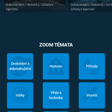
Dokumentární / Historický / Záhady a
Dokumentární / Historický / Sci-fi
tajemství
Záhady a tajemství
ZOOM TÉMATA
Cestování a
Historie
Příroda
dobrodružství
Věda a
Války
Vesmír
technika