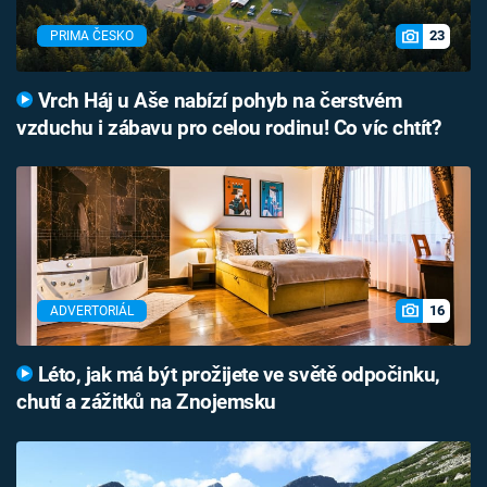
23
PRIMA ČESKO
Vrch Háj u Aše nabízí pohyb na čerstvém
vzduchu i zábavu pro celou rodinu! Co víc chtít?
16
ADVERTORIÁL
Léto, jak má být prožijete ve světě odpočinku,
chutí a zážitků na Znojemsku