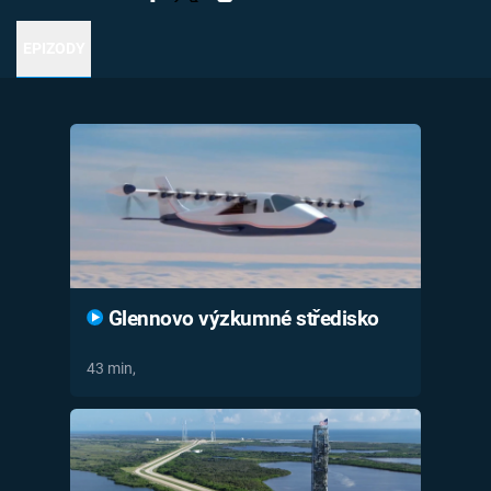
Časopis
EPIZODY
Sledujte prima+
Přihlášení
Sledujte nás
Glennovo výzkumné středisko
43 min,