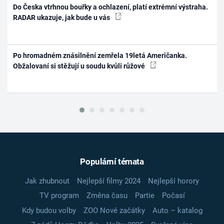
Do Česka vtrhnou bouřky a ochlazení, platí extrémní výstraha.
RADAR ukazuje, jak bude u vás
Po hromadném znásilnění zemřela 19letá Američanka.
Obžalovaní si stěžují u soudu kvůli růžové
Populární témata
Jak zhubnout
Nejlepší filmy 2024
Nejlepší horory
TV program
Změna času
Partie
Počasí
Kdy budou volby
ZOO Nové začátky
Auto – katalog