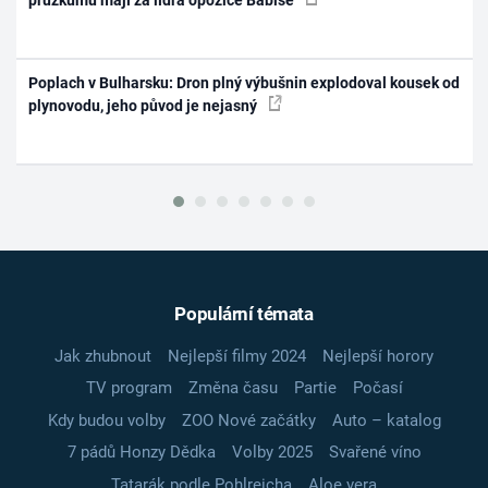
Poplach v Bulharsku: Dron plný výbušnin explodoval kousek od
plynovodu, jeho původ je nejasný
Populární témata
Jak zhubnout
Nejlepší filmy 2024
Nejlepší horory
TV program
Změna času
Partie
Počasí
Kdy budou volby
ZOO Nové začátky
Auto – katalog
7 pádů Honzy Dědka
Volby 2025
Svařené víno
Tatarák podle Pohlreicha
Aloe vera