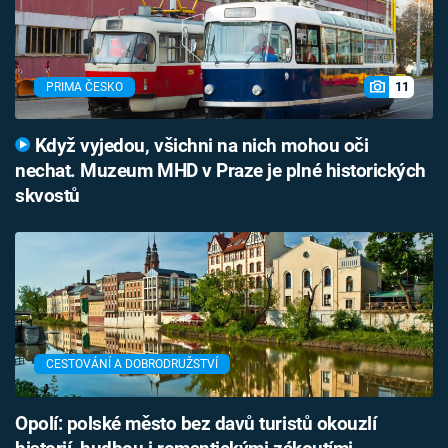
11
PRIMA ČESKO
Když vyjedou, všichni na nich mohou oči
nechat. Muzeum MHD v Praze je plné historických
skvostů
CESTOVÁNÍ A DOBRODRUŽSTVÍ
Opolí: polské město bez davů turistů okouzlí