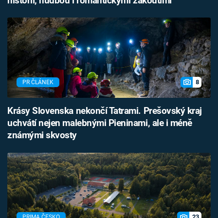
historií, hudbou i romantickými zákoutími
8
PR ČLÁNEK
Krásy Slovenska nekončí Tatrami. Prešovský kraj
uchvátí nejen malebnými Pieninami, ale i méně
známými skvosty
23
PRIMA ČESKO