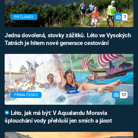
7
PR ČLÁNEK
Jedna dovolená, stovky zážitků. Léto ve Vysokých
Tatrách je hitem nové generace cestování
17
PRIMA ČESKO
Léto, jak má být: V Aqualandu Moravia
šplouchání vody přehluší jen smích a jásot