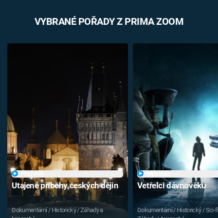
VYBRANÉ POŘADY Z PRIMA ZOOM
PŘEHRÁT
PŘEHRÁT
Utajené příběhy českých dějin
Vetřelci dávnověku
Dokumentární / Historický / Záhady a
Dokumentární / Historický / Sci-fi