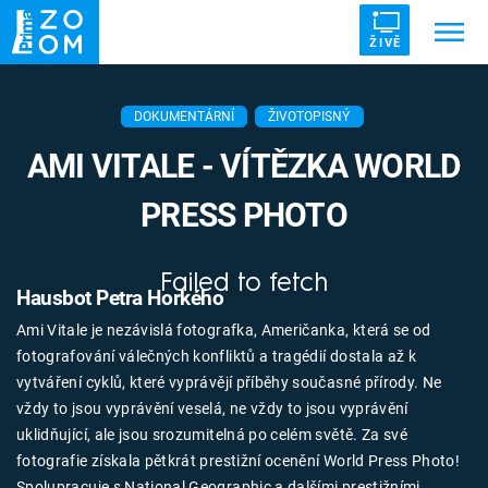
ŽIVĚ
Trendy:
ZRÁDCI
UFO
DRUHÁ SVĚTOVÁ VÁLKA
DOKUMENTÁRNÍ
ŽIVOTOPISNÝ
ZÁHADY
VETŘELCI DÁVNOVĚKU
AMI VITALE - VÍTĚZKA WORLD
PRESS PHOTO
Failed to fetch
Témata
Hausbot Petra Horkého
Ami Vitale je nezávislá fotografka, Američanka, která se od
Témata
fotografování válečných konfliktů a tragédií dostala až k
vytváření cyklů, které vyprávějí příběhy současné přírody. Ne
Pořady
vždy to jsou vyprávění veselá, ne vždy to jsou vyprávění
uklidňující, ale jsou srozumitelná po celém světě. Za své
TV Program
fotografie získala pětkrát prestižní ocenění World Press Photo!
Spolupracuje s National Geographic a dalšími prestižními