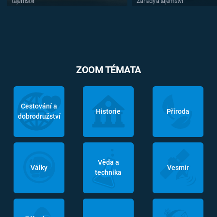
tajemství
Záhady a tajemství
ZOOM TÉMATA
Cestování a
Historie
Příroda
dobrodružství
Věda a
Války
Vesmír
technika