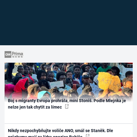
Boj s migranty Evropa prohrála, míní Stoniš. Podle Mlejnka je
nelze jen tak chytit za límec
Nikdy nezpochybňujte voliče ANO, smál se Staněk. Dle
průzkumu mají za lídra opozice Babiše