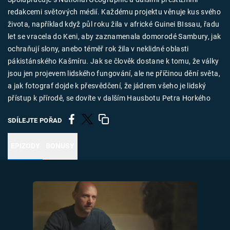
Časopis
redakcemi světových médií. Každému projektu věnuje kus svého
života, například když půl roku žila v africké Guinei BIssau, řadu
Sledujte prima+
let se vracela do Keni, aby zaznamenala domorodé Sambury, jak
ochraňují slony, anebo téměř rok žila v neklidné oblasti
pákistánského Kašmíru. Jak se člověk dostane k tomu, že války
Přihlášení
jsou jen projevem lidského fungování, ale ne příčinou dění světa,
a jak fotograf dojde k přesvědčení, že jádrem všeho je lidský
přístup k přírodě, se dovíte v dalším Hausbotu Petra Horkého
Sledujte nás
SDÍLEJTE POŘAD
EPIZODY
BONUSY