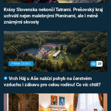
Krásy Slovenska nekončí Tatrami. Prešovský kraj
uchvátí nejen malebnými Pieninami, ale i méně
známými skvosty
23
PRIMA ČESKO
Vrch Háj u Aše nabízí pohyb na čerstvém
vzduchu i zábavu pro celou rodinu! Co víc chtít?