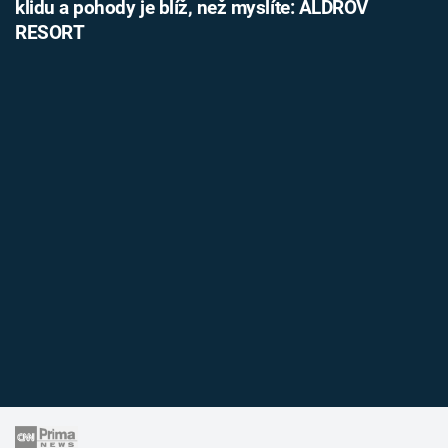
klidu a pohody je blíž, než myslíte: ALDROV
RESORT