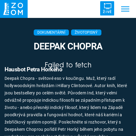
ŽIVĚ
Trendy:
ZRÁDCI
UFO
DRUHÁ SVĚTOVÁ VÁLKA
DOKUMENTÁRNÍ
ŽIVOTOPISNÝ
ZÁHADY
VETŘELCI DÁVNOVĚKU
DEEPAK CHOPRA
Failed to fetch
Hausbot Petra Horkého
Deepak Chopra - světové eso v koučingu. Muž, který radí
Témata
hollywoodským hvězdám i Hillary Clintonové. Autor knih, které
jsou bestsellery po celém světě. Původem Ind, který velmi
Témata
odvážně propojuje indickou filosofii se západním přístupem k
životu - anebo přesněji indický filosof, který lidem na Západě
Pořady
poodkrývá pravidla a fungování hodnot, které náš kariérní a
žebříčkový systém opomíjí. Poslechněte si rozhovor, který s
TV Program
Deepakem Choprou pořídil Petr Horký během jeho pobytu na