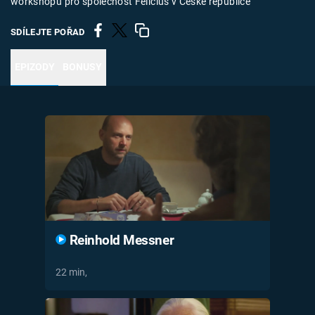
workshopu pro společnost Felicius v České republice
Časopis
SDÍLEJTE POŘAD
Sledujte prima+
EPIZODY
BONUSY
Přihlášení
Sledujte nás
Reinhold Messner
22 min,