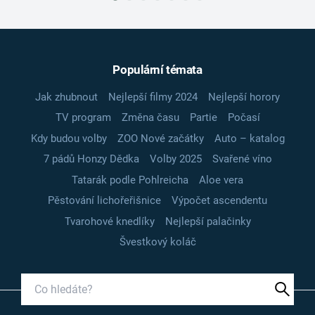
Populární témata
Jak zhubnout
Nejlepší filmy 2024
Nejlepší horory
TV program
Změna času
Partie
Počasí
Kdy budou volby
ZOO Nové začátky
Auto – katalog
7 pádů Honzy Dědka
Volby 2025
Svařené víno
Tatarák podle Pohlreicha
Aloe vera
Pěstování lichořeřišnice
Výpočet ascendentu
Tvarohové knedlíky
Nejlepší palačinky
Švestkový koláč