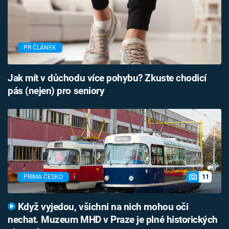
PR ČLÁNEK
Jak mít v důchodu více pohybu? Zkuste chodicí
pás (nejen) pro seniory
11
PRIMA ČESKO
Když vyjedou, všichni na nich mohou oči
nechat. Muzeum MHD v Praze je plné historických