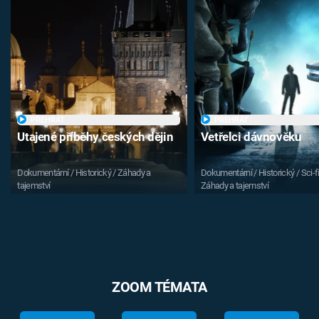
PŘEHRÁT
PŘEHRÁT
Utajené příběhy českých dějin
Vetřelci dávnověku
Dokumentární / Historický / Záhady a
Dokumentární / Historický / Sci-fi
tajemství
Záhady a tajemství
ZOOM TÉMATA