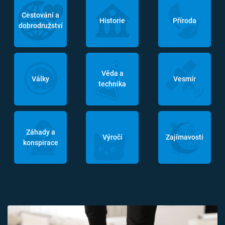
Cestování a
Historie
Příroda
dobrodružství
Věda a
Války
Vesmír
technika
Záhady a
Výročí
Zajímavosti
konspirace