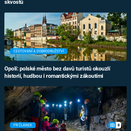
skvostů
CESTOVÁNÍ A DOBRODRUŽSTVÍ
Opolí: polské město bez davů turistů okouzlí
historií, hudbou i romantickými zákoutími
8
PR ČLÁNEK