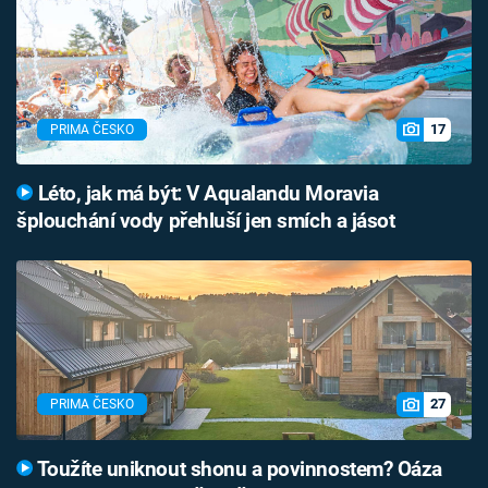
17
PRIMA ČESKO
Léto, jak má být: V Aqualandu Moravia
šplouchání vody přehluší jen smích a jásot
27
PRIMA ČESKO
Toužíte uniknout shonu a povinnostem? Oáza