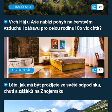
23
PRIMA ČESKO
Vrch Háj u Aše nabízí pohyb na čerstvém
vzduchu i zábavu pro celou rodinu! Co víc chtít?
16
ADVERTORIÁL
Léto, jak má být prožijete ve světě odpočinku,
chutí a zážitků na Znojemsku