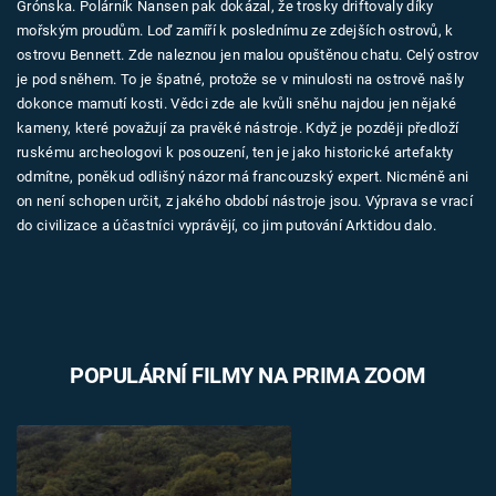
Grónska. Polárník Nansen pak dokázal, že trosky driftovaly díky
mořským proudům. Loď zamíří k poslednímu ze zdejších ostrovů, k
ostrovu Bennett. Zde naleznou jen malou opuštěnou chatu. Celý ostrov
je pod sněhem. To je špatné, protože se v minulosti na ostrově našly
dokonce mamutí kosti. Vědci zde ale kvůli sněhu najdou jen nějaké
kameny, které považují za pravěké nástroje. Když je později předloží
ruskému archeologovi k posouzení, ten je jako historické artefakty
odmítne, poněkud odlišný názor má francouzský expert. Nicméně ani
on není schopen určit, z jakého období nástroje jsou. Výprava se vrací
do civilizace a účastníci vyprávějí, co jim putování Arktidou dalo.
POPULÁRNÍ FILMY NA PRIMA ZOOM