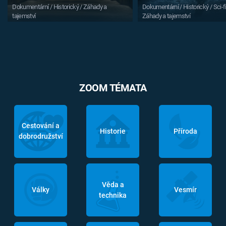
Dokumentární / Historický / Záhady a
Dokumentární / Historický / Sci-fi
tajemství
Záhady a tajemství
ZOOM TÉMATA
Cestování a
Historie
Příroda
dobrodružství
Věda a
Války
Vesmír
technika