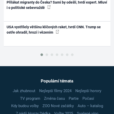
Přilákat migranty do Česka? Sami by odešli, tvrdí expert. Mluví
i o politické sebevraždě
USA vystřílely většinu klíčových raket, tvrdí CNN. Trump se
ostře ohradil, hrozí i vězením
Populární témata
Jak zhubnout
Nejlepší filmy 2024
Nejlepší horory
TV program
Změna času
Partie
Počasí
Kdy budou volby
ZOO Nové začátky
Auto – katalog
7 pádů Honzy Dědka
Volby 2025
Svařené víno