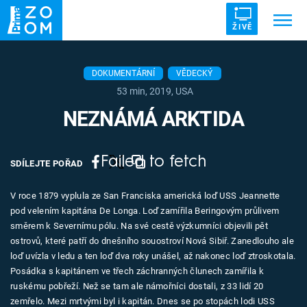
ŽIVĚ
Trendy:
ZRÁDCI
UFO
DRUHÁ SVĚTOVÁ VÁLKA
DOKUMENTÁRNÍ
VĚDECKÝ
53 min, 2019, USA
ZÁHADY
VETŘELCI DÁVNOVĚKU
NEZNÁMÁ ARKTIDA
Failed to fetch
SDÍLEJTE POŘAD
Témata
V roce 1879 vyplula ze San Franciska americká loď USS Jeannette
pod velením kapitána De Longa. Loď zamířila Beringovým průlivem
Témata
směrem k Severnímu pólu. Na své cestě výzkumníci objevili pět
ostrovů, které patří do dnešního souostroví Nová Sibiř. Zanedlouho ale
Pořady
loď uvízla v ledu a ten loď dva roky unášel, až nakonec loď ztroskotala.
Posádka s kapitánem ve třech záchranných člunech zamířila k
TV Program
ruskému pobřeží. Než se tam ale námořníci dostali, z 33 lidí 20
zemřelo. Mezi mrtvými byl i kapitán. Dnes se po stopách lodi USS