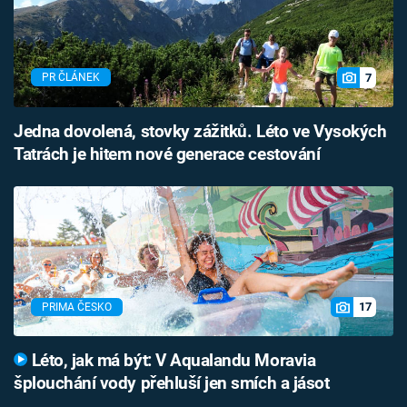
7
PR ČLÁNEK
Jedna dovolená, stovky zážitků. Léto ve Vysokých
Tatrách je hitem nové generace cestování
17
PRIMA ČESKO
Léto, jak má být: V Aqualandu Moravia
šplouchání vody přehluší jen smích a jásot