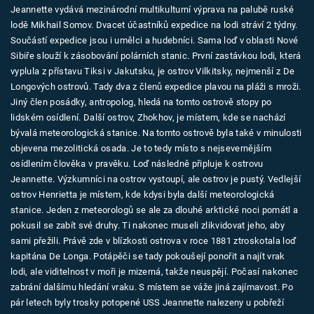
Jeannette vydává mezinárodní multikulturní výprava na palubě ruské
Časopis
lodě Mikhail Somov. Dvacet účastníků expedice na lodi stráví 2 týdny.
Součástí expedice jsou i umělci a hudebníci. Sama loď v oblasti Nové
Sledujte prima+
Sibiře slouží k zásobování polárních stanic. První zastávkou lodi, která
vyplula z přístavu Tiksi v Jakutsku, je ostrov Vilkitsky, nejmenší z De
Longových ostrovů. Tady dva z členů expedice plavou na pláži s mroži.
Přihlášení
Jiný člen posádky, antropolog, hledá na tomto ostrově stopy po
lidském osídlení. Další ostrov, Zhokhov, je místem, kde se nachází
bývalá meteorologická stanice. Na tomto ostrově byla také v minulosti
Sledujte nás
objevena mezolitická osada. Je to tedy místo s nejsevernějším
osídlením člověka v pravěku. Loď následně připluje k ostrovu
Jeannette. Výzkumníci na ostrov vystoupí, ale ostrov je pustý. Vedlejší
ostrov Henrietta je místem, kde kdysi byla další meteorologická
stanice. Jeden z meteorologů se ale za dlouhé arktické noci pomátl a
pokusil se zabít své druhy. Ti nakonec museli zlikvidovat jeho, aby
sami přežili. Právě zde v blízkosti ostrova v roce 1881 ztroskotala loď
kapitána De Longa. Potápěči se tady pokoušejí ponořit a najít vrak
lodi, ale viditelnost v moři je mizerná, takže neuspějí. Počasí nakonec
zabrání dalšímu hledání vraku. S místem se váže jiná zajímavost. Po
pár letech byly trosky potopené USS Jeannette nalezeny u pobřeží