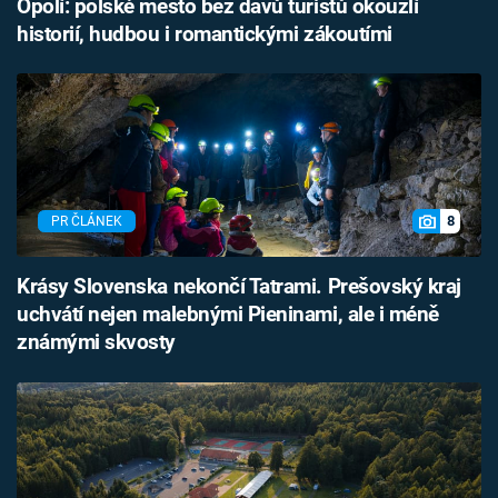
Opolí: polské město bez davů turistů okouzlí
historií, hudbou i romantickými zákoutími
8
PR ČLÁNEK
Krásy Slovenska nekončí Tatrami. Prešovský kraj
uchvátí nejen malebnými Pieninami, ale i méně
známými skvosty