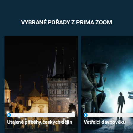
VYBRANÉ POŘADY Z PRIMA ZOOM
PŘEHRÁT
PŘEHRÁT
Utajené příběhy českých dějin
Vetřelci dávnověku