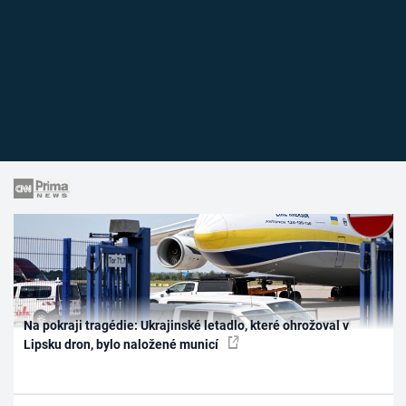
Na pokraji tragédie: Ukrajinské letadlo, které ohrožoval v
Lipsku dron, bylo naložené municí