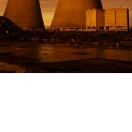
FILMY VERS
REALITA
UFO A
MIMOZEMŠŤANÉ
HORORY VE
REALITA
UTAJENÉ PŘÍBĚHY
ČESKÝCH DĚJIN
OPTICKÉ ILU
KLAMY
ALTERNATIVNÍ
HISTORIE
h