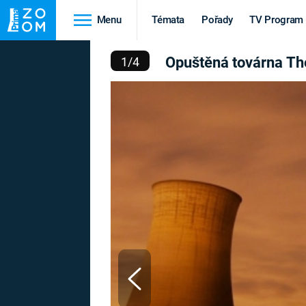
Menu
Témata
Pořady
TV Program
TOVÁRNA THORPE MAR
Opuštěná továrna Th
1
/
4
Cestování
Historie
HRADY A ZÁMKY
VIKINGOVÉ
HEDVÁBNÁ STEZKA
EPIDEMIE A
PANDEMIE
PŘÍRODA
STAROVĚKÝ EGYPT
Druhá
Výročí
světová válka