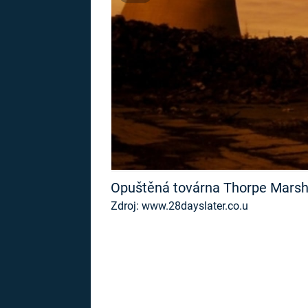
MARIE TEREZIE
ADOLF HITLER
NAPOLEON
BONAPARTE
ATENTÁT NA
REINHARDA
BRITSKÁ
HEYDRICHA
KRÁLOVSKÁ
RODINA
PRVNÍ SVĚTOVÁ
VÁLKA
Opuštěná továrna Thorpe Mars
Zdroj: www.28dayslater.co.u