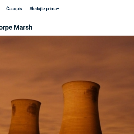
Časopis
Sledujte prima+
SH
orpe Marsh
Věda a
Války
technika
STUDENÁ V
KORONAVIRUS
VÁLKA VE
VIETNAMU
VESMÍR
VÁLEČNÉ FI
MARS
SERIÁLY
Záhady a
Zajímav
konspirace