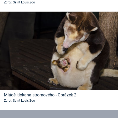
Zdroj: Saint Louis Zoo
Časopis
Sledujte prima+
Přihlášení
Sledujte nás
Mládě klokana stromového - Obrázek 2
Zdroj: Saint Louis Zoo