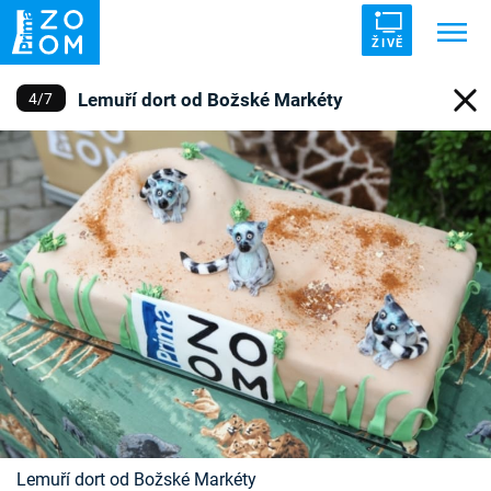
ŽIVĚ
Lemuří dort od Božské Markéty
4
/
7
Trendy:
ZRÁDCI
UFO
DRUHÁ SVĚTOVÁ VÁLKA
ZÁHADY
VETŘELCI DÁVNOVĚKU
Témata
Témata
Pořady
TV Program
Lemuří dort od Božské Markéty