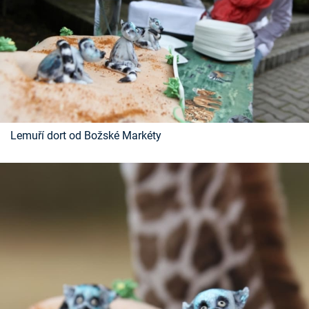
Lemuří dort od Božské Markéty