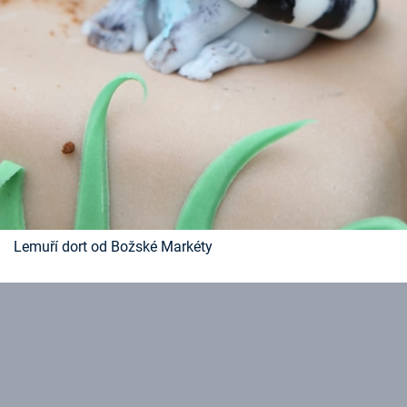
Lemuří dort od Božské Markéty