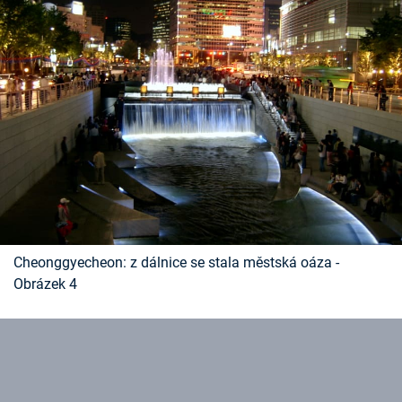
Cheonggyecheon: z dálnice se stala městská oáza -
Obrázek 4