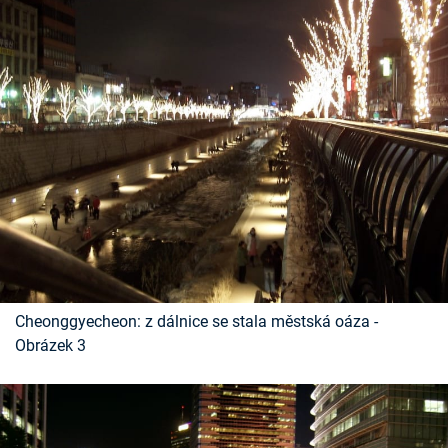
Cheonggyecheon: z dálnice se stala městská oáza -
Obrázek 3