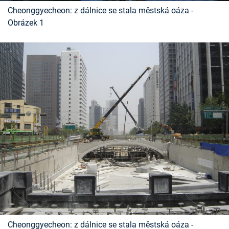
Časopis
Cheonggyecheon: z dálnice se stala městská oáza -
Obrázek 1
Sledujte prima+
Přihlášení
Sledujte nás
Cheonggyecheon: z dálnice se stala městská oáza -