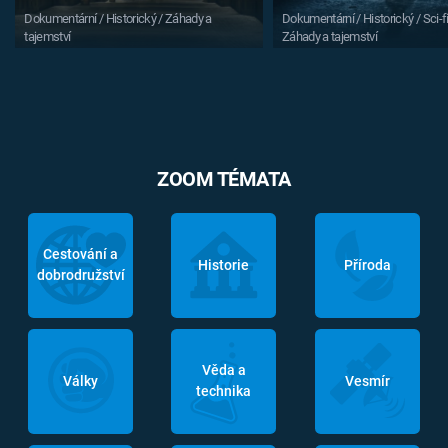
Dokumentární / Historický / Záhady a
Dokumentární / Historický / Sci-fi
tajemství
Záhady a tajemství
ZOOM TÉMATA
Cestování a
Historie
Příroda
dobrodružství
Věda a
Války
Vesmír
technika