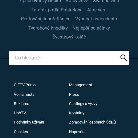
7 pádů Honzy Dědka
Volby 2025
Svařené víno
Tatarák podle Pohlreicha
Aloe vera
Pěstování lichořeřišnice
Výpočet ascendentu
Tvarohové knedlíky
Nejlepší palačinky
Švestkový koláč
O FTV Prima
Management
Volná místa
Press
Reklama
Castingy a výzvy
HbbTV
Kontakty
Podmínky užívání
Zpracování osobních údajů
Cookies
Nápověda