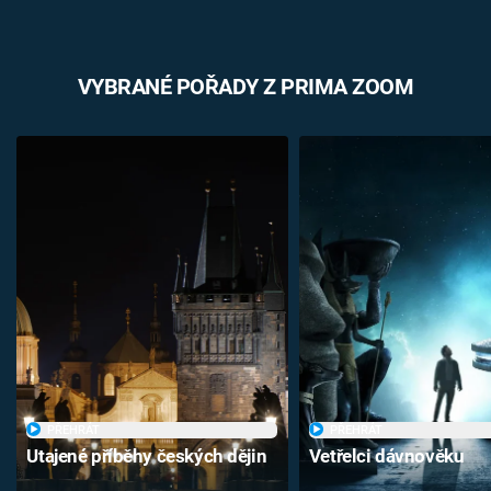
VYBRANÉ POŘADY Z PRIMA ZOOM
PŘEHRÁT
PŘEHRÁT
Utajené příběhy českých dějin
Vetřelci dávnověku