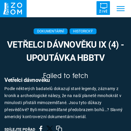
ŽIVĚ
Trendy:
ZRÁDCI
UFO
DRUHÁ SVĚTOVÁ VÁLKA
DOKUMENTÁRNÍ
HISTORICKÝ
ZÁHADY
VETŘELCI DÁVNOVĚKU
VETŘELCI DÁVNOVĚKU IX (4) -
UPOUTÁVKA HBBTV
Failed to fetch
Témata
Vetřelci dávnověku
Podle některých badatelů dokazují staré legendy, záznamy z
Témata
kronik a archeologické nálezy, že na naší planetě mnohokrát v
minulosti přistáli mimozemšťané. Jsou tyto důkazy
Pořady
přesvědčivé? Byli mimozemšťané předobrazem bohů…? Slavný
americký kontroverzní dokumentární seriál.
TV Program
SDÍLEJTE POŘAD