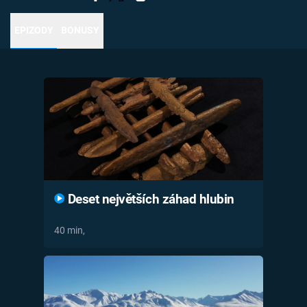
Časopis
EPIZODY
BONUSY
Sledujte prima+
Přihlášení
Sledujte nás
Deset největších záhad hlubin
40 min,