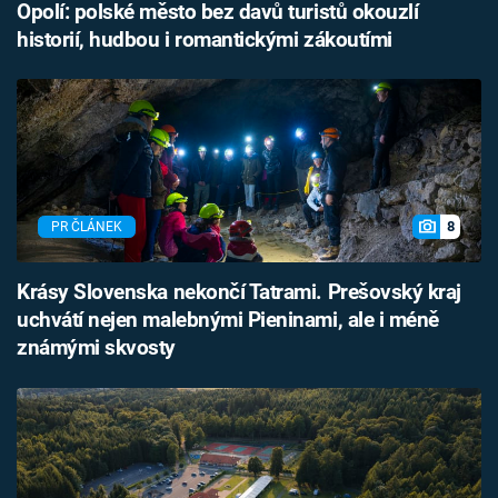
Opolí: polské město bez davů turistů okouzlí
historií, hudbou i romantickými zákoutími
8
PR ČLÁNEK
Krásy Slovenska nekončí Tatrami. Prešovský kraj
uchvátí nejen malebnými Pieninami, ale i méně
známými skvosty