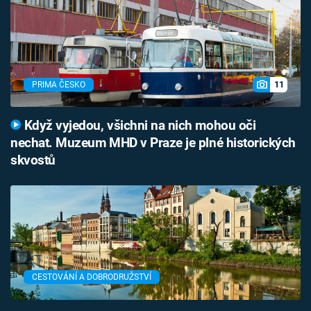
11
PRIMA ČESKO
Když vyjedou, všichni na nich mohou oči
nechat. Muzeum MHD v Praze je plné historických
skvostů
CESTOVÁNÍ A DOBRODRUŽSTVÍ