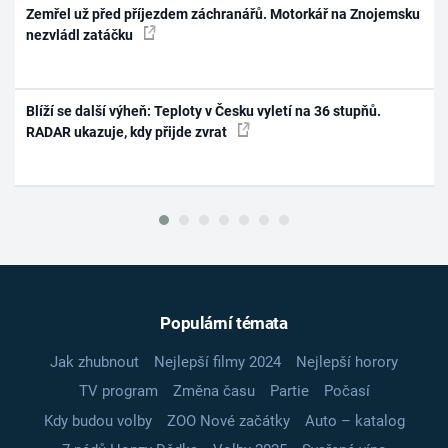
Zemřel už před příjezdem záchranářů. Motorkář na Znojemsku
nezvládl zatáčku
Blíží se další výheň: Teploty v Česku vyletí na 36 stupňů.
RADAR ukazuje, kdy přijde zvrat
Populární témata
Jak zhubnout
Nejlepší filmy 2024
Nejlepší horory
TV program
Změna času
Partie
Počasí
Kdy budou volby
ZOO Nové začátky
Auto – katalog