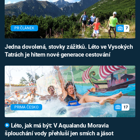
7
PR ČLÁNEK
Jedna dovolená, stovky zážitků. Léto ve Vysokých
Tatrách je hitem nové generace cestování
17
PRIMA ČESKO
Léto, jak má být: V Aqualandu Moravia
šplouchání vody přehluší jen smích a jásot