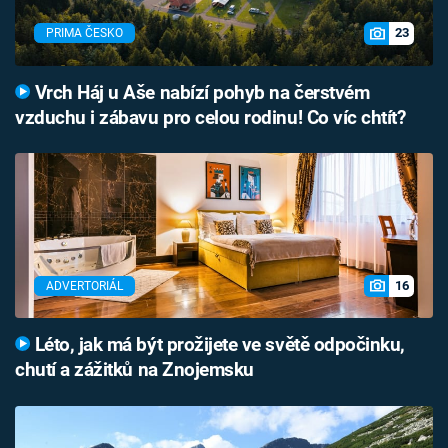
23
PRIMA ČESKO
Vrch Háj u Aše nabízí pohyb na čerstvém
vzduchu i zábavu pro celou rodinu! Co víc chtít?
16
ADVERTORIÁL
Léto, jak má být prožijete ve světě odpočinku,
chutí a zážitků na Znojemsku