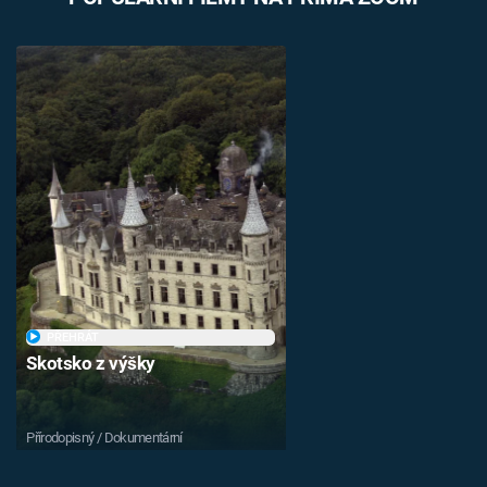
PŘEHRÁT
Skotsko z výšky
Přírodopisný / Dokumentární