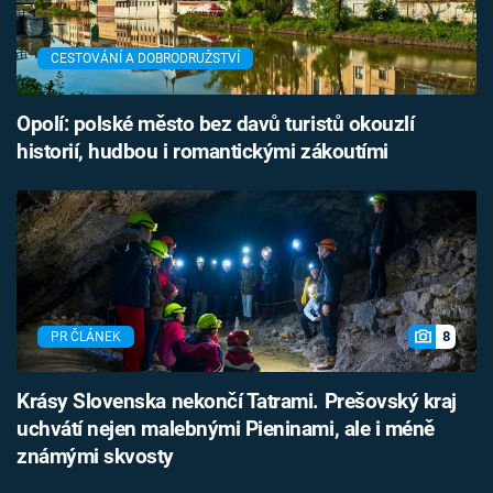
CESTOVÁNÍ A DOBRODRUŽSTVÍ
Opolí: polské město bez davů turistů okouzlí
historií, hudbou i romantickými zákoutími
8
PR ČLÁNEK
Krásy Slovenska nekončí Tatrami. Prešovský kraj
uchvátí nejen malebnými Pieninami, ale i méně
známými skvosty