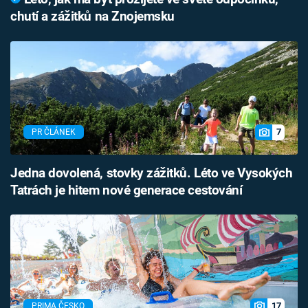
chutí a zážitků na Znojemsku
7
PR ČLÁNEK
Jedna dovolená, stovky zážitků. Léto ve Vysokých
Tatrách je hitem nové generace cestování
17
PRIMA ČESKO