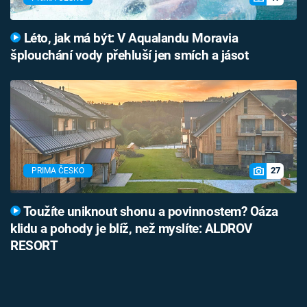
Léto, jak má být: V Aqualandu Moravia
šplouchání vody přehluší jen smích a jásot
27
PRIMA ČESKO
Toužíte uniknout shonu a povinnostem? Oáza
klidu a pohody je blíž, než myslíte: ALDROV
RESORT