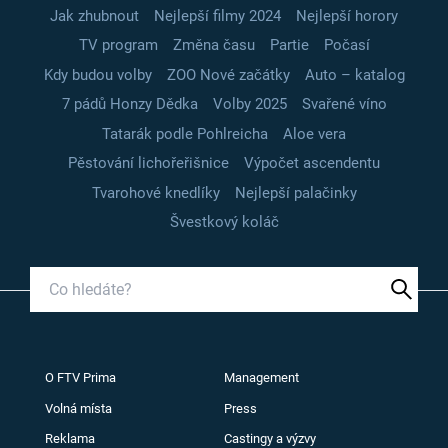
Jak zhubnout
Nejlepší filmy 2024
Nejlepší horory
TV program
Změna času
Partie
Počasí
Kdy budou volby
ZOO Nové začátky
Auto – katalog
7 pádů Honzy Dědka
Volby 2025
Svařené víno
Tatarák podle Pohlreicha
Aloe vera
Pěstování lichořeřišnice
Výpočet ascendentu
Tvarohové knedlíky
Nejlepší palačinky
Švestkový koláč
O FTV Prima
Management
Volná místa
Press
Reklama
Castingy a výzvy