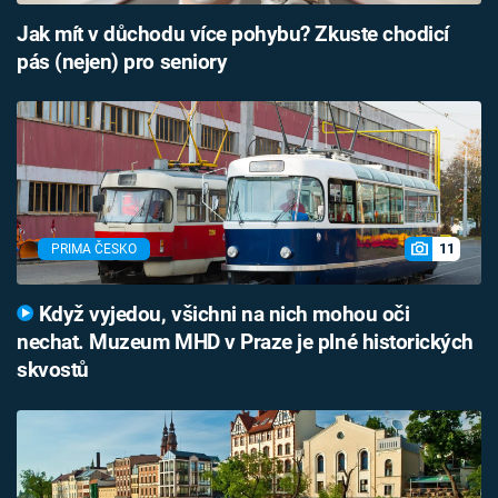
Jak mít v důchodu více pohybu? Zkuste chodicí
pás (nejen) pro seniory
11
PRIMA ČESKO
Když vyjedou, všichni na nich mohou oči
nechat. Muzeum MHD v Praze je plné historických
skvostů