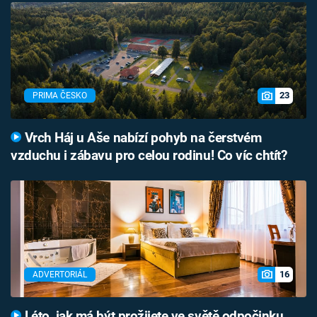
23
PRIMA ČESKO
Vrch Háj u Aše nabízí pohyb na čerstvém
vzduchu i zábavu pro celou rodinu! Co víc chtít?
16
ADVERTORIÁL
Léto, jak má být prožijete ve světě odpočinku,