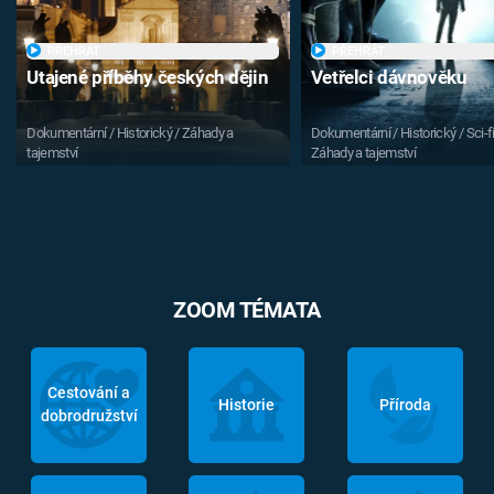
PŘEHRÁT
PŘEHRÁT
Utajené příběhy českých dějin
Vetřelci dávnověku
Dokumentární / Historický / Záhady a
Dokumentární / Historický / Sci-fi
tajemství
Záhady a tajemství
ZOOM TÉMATA
Cestování a
Historie
Příroda
dobrodružství