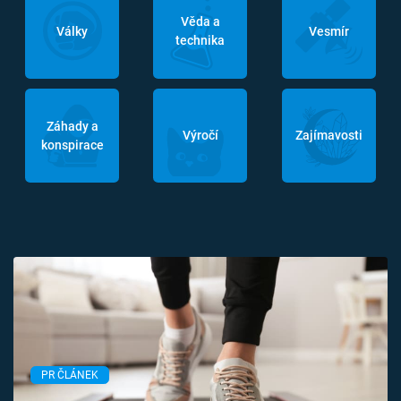
Věda a
Války
Vesmír
technika
Záhady a
Výročí
Zajímavosti
konspirace
PR ČLÁNEK