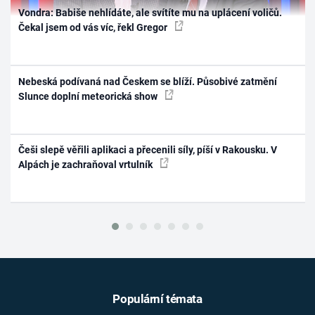
Vondra: Babiše nehlídáte, ale svítíte mu na uplácení voličů.
Čekal jsem od vás víc, řekl Gregor
Nebeská podívaná nad Českem se blíží. Působivé zatmění
Slunce doplní meteorická show
Češi slepě věřili aplikaci a přecenili síly, píší v Rakousku. V
Alpách je zachraňoval vrtulník
Populární témata