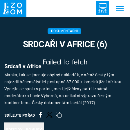
ŽIVĚ
Trendy:
ZRÁDCI
UFO
DRUHÁ SVĚTOVÁ VÁLKA
DOKUMENTÁRNÍ
ZÁHADY
VETŘELCI DÁVNOVĚKU
SRDCAŘI V AFRICE (6)
Failed to fetch
Srdcaři v Africe
Manka, tak se jmenuje obytný náklaďák, v němž český tým
Témata
najezdil během čtyř let postupně 37 000 kilometrů jižní Afrikou.
Vydejte se spolu s partou, mezi jejíž členy patří i známá
Témata
moderátorka Lucie Výborná, na unikátní výpravu černým
kontinentem… Český dokumentární seriál (2017)
Pořady
SDÍLEJTE POŘAD
TV Program
EPIZODY
BONUSY