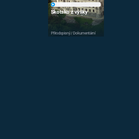
PŘEHRÁT
Skotsko z výšky
Přírodopisný / Dokumentární