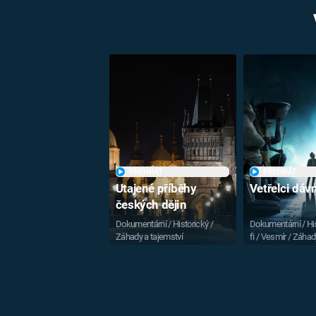
PŘEHRÁT
PŘEHRÁT
Utajené příběhy
Vetřelci dá
českých dějin
Dokumentární / Historický /
Dokumentární / His
Záhady a tajemství
fi / Vesmír / Záhad