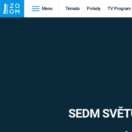
Menu
Témata
Pořady
TV Program
Cestování
Historie
HRADY A ZÁMKY
VIKINGOVÉ
HEDVÁBNÁ STEZKA
EPIDEMIE A
PANDEMIE
PŘÍRODA
STAROVĚKÝ EGYPT
SEDM SVĚTŮ
Druhá
Výročí
světová válka