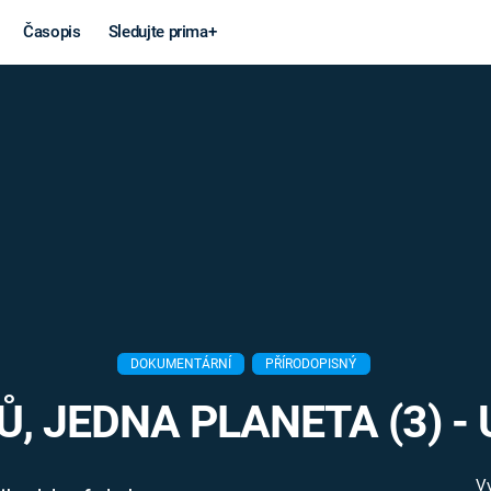
Časopis
Sledujte prima+
Věda a
Války
technika
STUDENÁ V
KORONAVIRUS
VÁLKA VE
VIETNAMU
VESMÍR
VÁLEČNÉ FI
MARS
SERIÁLY
DOKUMENTÁRNÍ
PŘÍRODOPISNÝ
, JEDNA PLANETA (3) 
Záhady a
Zajímav
konspirace
V