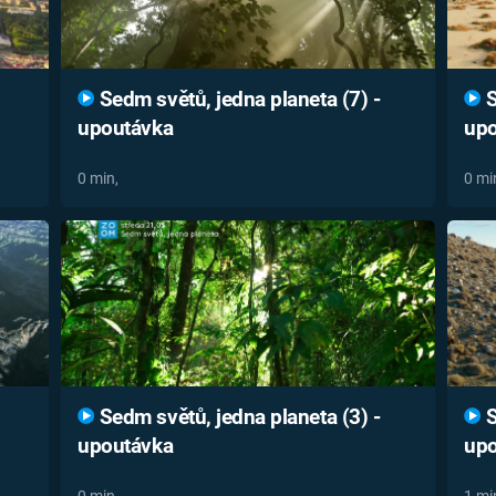
Sedm světů, jedna planeta (7) -
S
upoutávka
upo
0 min,
0 mi
Sedm světů, jedna planeta (3) -
S
upoutávka
upo