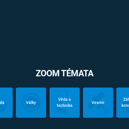
ZOOM TÉMATA
Věda a
Zá
oda
Války
Vesmír
technika
kon