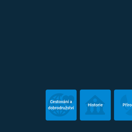
Cestování a
Historie
Přír
dobrodružství