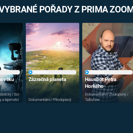
VYBRANÉ POŘADY Z PRIMA ZOO
PŘEHRÁT
PŘEHRÁT
vnověku
Zázračná planeta
Hausbot Petra
Horkého
torický / Sci-
Dokumentární / Životopisný /
y a tajemství
Dokumentární / Přírodopisný
Talkshow