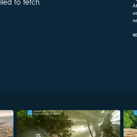
iled to fetch
FILMY VERS
A
REALITA
UFO A
s
MIMOZEMŠŤANÉ
se
HORORY VE
REALITA
UTAJENÉ PŘÍBĚHY
S
ČESKÝCH DĚJIN
OPTICKÉ ILU
KLAMY
ALTERNATIVNÍ
HISTORIE