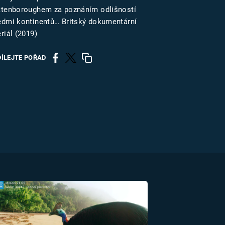
US
ttenboroughem za poznáním odlišností
edmi kontinentů… Britský dokumentární
riál (2019)
RSUS
DÍLEJTE POŘAD
ZE A