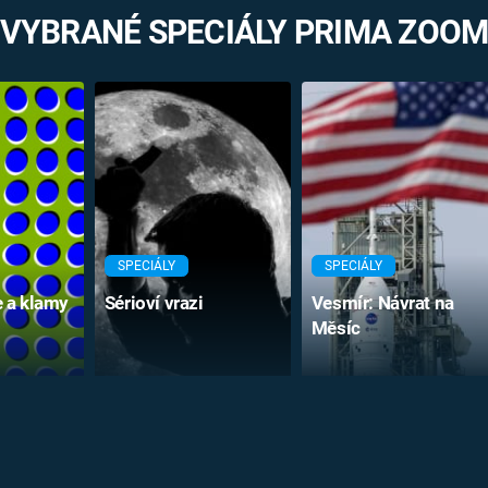
VYBRANÉ SPECIÁLY PRIMA ZOO
SPECIÁLY
SPECIÁLY
e a klamy
Sérioví vrazi
Vesmír: Návrat na
Měsíc