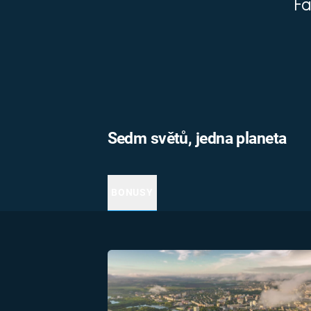
Fa
MARIE TEREZIE
ADOLF HITLER
NAPOLEON
BONAPARTE
ATENTÁT NA
REINHARDA
BRITSKÁ
HEYDRICHA
KRÁLOVSKÁ
RODINA
PRVNÍ SVĚTOVÁ
VÁLKA
Sedm světů, jedna planeta
BONUSY