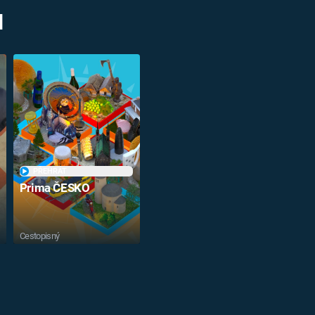
M
PŘEHRÁT
Prima ČESKO
Cestopisný