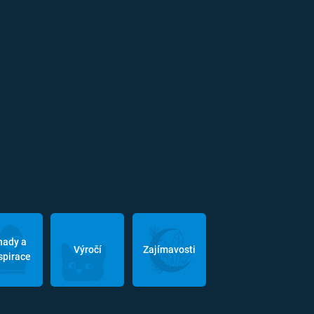
hady a
Výročí
Zajímavosti
spirace