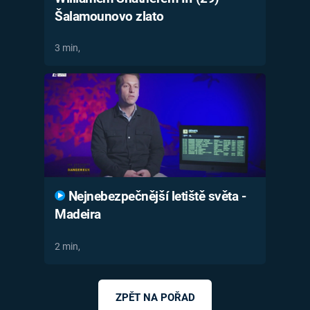
Šalamounovo zlato
3 min,
Nejnebezpečnější letiště světa -
Madeira
2 min,
ZPĚT NA POŘAD