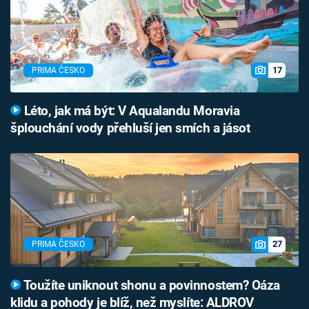
17
PRIMA ČESKO
Léto, jak má být: V Aqualandu Moravia
šplouchání vody přehluší jen smích a jásot
27
PRIMA ČESKO
Toužíte uniknout shonu a povinnostem? Oáza
klidu a pohody je blíž, než myslíte: ALDROV