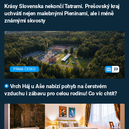
Krásy Slovenska nekončí Tatrami. Prešovský kraj
uchvátí nejen malebnými Pieninami, ale i méně
známými skvosty
23
PRIMA ČESKO
Vrch Háj u Aše nabízí pohyb na čerstvém
vzduchu i zábavu pro celou rodinu! Co víc chtít?