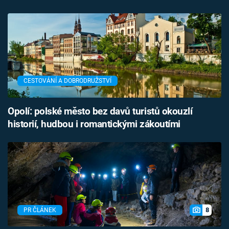
CESTOVÁNÍ A DOBRODRUŽSTVÍ
Opolí: polské město bez davů turistů okouzlí
historií, hudbou i romantickými zákoutími
8
PR ČLÁNEK