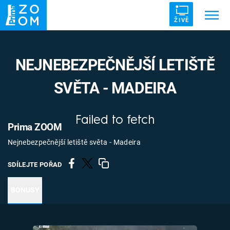
ŽIVĚ
Trendy:
ZRÁDCI
UFO
DRUHÁ SVĚTOVÁ VÁLKA
NEJNEBEZPEČNĚJŠÍ LETIŠTĚ
ZÁHADY
VETŘELCI DÁVNOVĚKU
SVĚTA - MADEIRA
Failed to fetch
Prima ZOOM
Témata
Nejnebezpečnější letiště světa - Madeira
Témata
SDÍLEJTE POŘAD
Pořady
BONUSY
TV Program