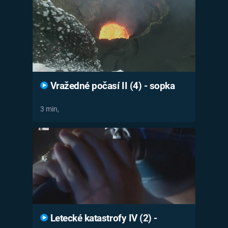
Časopis
Sledujte prima+
Přihlášení
Vražedné počasí II (4) - sopka
Sledujte nás
3 min,
Letecké katastrofy IV (2) -