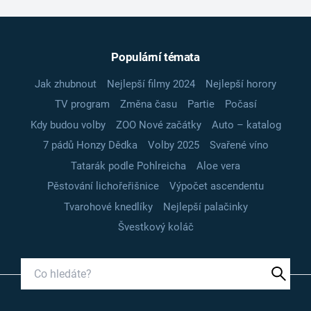
Populární témata
Jak zhubnout
Nejlepší filmy 2024
Nejlepší horory
TV program
Změna času
Partie
Počasí
Kdy budou volby
ZOO Nové začátky
Auto – katalog
7 pádů Honzy Dědka
Volby 2025
Svařené víno
Tatarák podle Pohlreicha
Aloe vera
Pěstování lichořeřišnice
Výpočet ascendentu
Tvarohové knedlíky
Nejlepší palačinky
Švestkový koláč