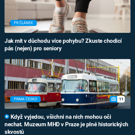
PR ČLÁNEK
Jak mít v důchodu více pohybu? Zkuste chodicí
pás (nejen) pro seniory
11
PRIMA ČESKO
Když vyjedou, všichni na nich mohou oči
nechat. Muzeum MHD v Praze je plné historických
skvostů