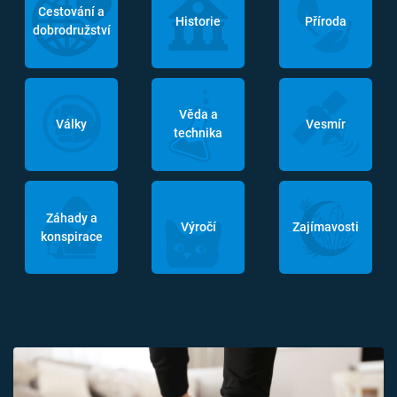
Cestování a
Historie
Příroda
dobrodružství
Věda a
Války
Vesmír
technika
Záhady a
Výročí
Zajímavosti
konspirace