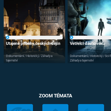
PŘEHRÁT
PŘEHRÁT
Utajené příběhy českých dějin
Vetřelci dávnověku
Dokumentární / Historický / Záhady a
Dokumentární / Historický / Sci-fi
tajemství
Záhady a tajemství
ZOOM TÉMATA