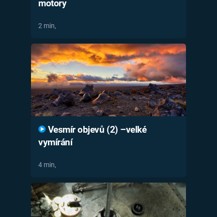
motory
2 min,
Vesmír objevů (2) –velké
vymírání
4 min,